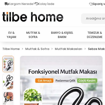
Kargom Nerede?
Kolay İade
Sipariş 
EV &
MUTFAK &
BANYO & KİŞİSEL
TEMİZLİK &
YAŞAM
SOFRA
BAKIM
DÜZENLEME
Tilbe Home
Mutfak & Sofra
Mutfak Makasları
Sebze Maka