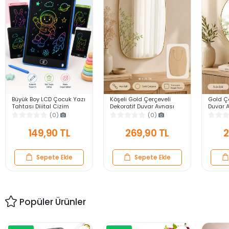
Büyük Boy LCD Çocuk Yazı
Köşeli Gold Çerçeveli
Gold Çe
Tahtası Dijital Çizim
Dekoratif Duvar Aynası
Duvar A
Tableti Kalemli Silinebilir
40X25 Askılı Modern
Modern
(0)
(0)
8.5′ Oyuncak Not Defteri
Salon Antre Banyo Yatak
Banyo 
Odası Ayna
Aynası
149,90 TL
269,90 TL
2
Sepete Ekle
Sepete Ekle
Popüler Ürünler