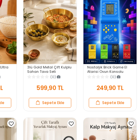
 Ultra
3lü Gold Metal Çift Kulplu
Nostaljik Brick Game El
Sahan Tava Seti
Atarisi Oyun Konsolu
anıklı
Kahvaltılık Meze
9999 in 1 Pilli Atari
(0)
(0)
ek
Menemen Mutfak Sofra
Eğlenceli Çocuk Oyuncağı
Sunum Kabı Seti
TL
599,90 TL
249,90 TL
kle
Sepete Ekle
Sepete Ekle