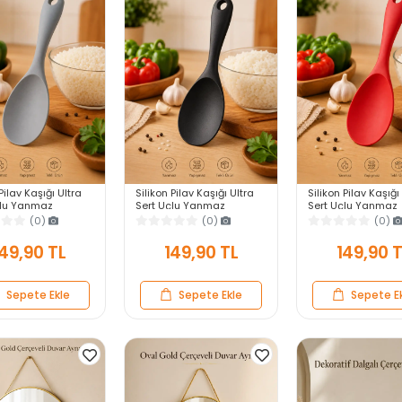
Pilav Kaşığı Ultra
Silikon Pilav Kaşığı Ultra
Silikon Pilav Kaşığı
çlu Yanmaz
Sert Uçlu Yanmaz
Sert Uçlu Yanmaz
z Isıya Dayanıklı
Yapışmaz Isıya Dayanıklı
Yapışmaz Isıya Day
(0)
(0)
(0)
vis Yemek Kaşığı
Siyah Servis Yemek Kaşığı
Kırmızı Servis Yem
Kaşığı
49,90 TL
149,90 TL
149,90 
Sepete Ekle
Sepete Ekle
Sepete E