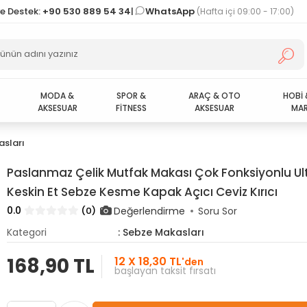
ve Destek:
+90 530 889 54 34
|
WhatsApp
(Hafta içi 09:00 - 17:00)
MODA &
SPOR &
ARAÇ & OTO
HOBİ 
AKSESUAR
FİTNESS
AKSESUAR
MAR
sları
Paslanmaz Çelik Mutfak Makası Çok Fonksiyonlu Ul
Keskin Et Sebze Kesme Kapak Açıcı Ceviz Kırıcı
0.0
Değerlendirme
(0)
Soru Sor
Kategori
: Sebze Makasları
168,90 TL
12 X 18,30 TL
'den
başlayan taksit fırsatı