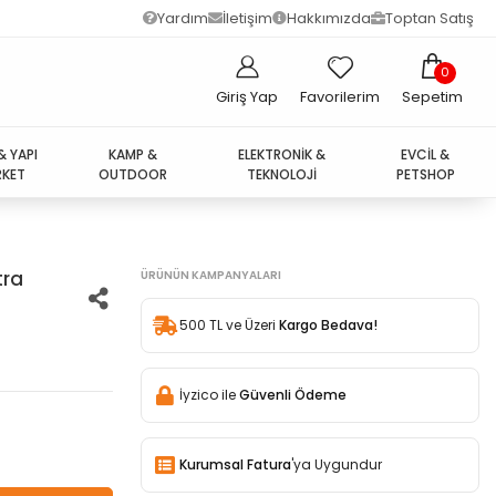
Yardım
İletişim
Hakkımızda
Toptan Satış
0
Giriş Yap
Favorilerim
Sepetim
& YAPI
KAMP &
ELEKTRONİK &
EVCİL &
KET
OUTDOOR
TEKNOLOJİ
PETSHOP
tra
ÜRÜNÜN KAMPANYALARI
500 TL ve Üzeri
Kargo Bedava!
İyzico ile
Güvenli Ödeme
Kurumsal Fatura
'ya Uygundur