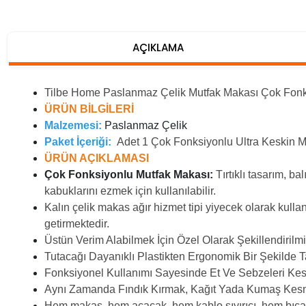
AÇIKLAMA
Tilbe Home Paslanmaz Çelik Mutfak Makası Çok Fonksi
ÜRÜN BİLGİLERİ
Malzemesi:
Paslanmaz Çelik
Paket İçeriği:
Adet 1 Çok Fonksiyonlu Ultra Keskin M
ÜRÜN AÇIKLAMASI
Çok Fonksiyonlu Mutfak Makası:
Tırtıklı tasarım, ba
kabuklarını ezmek için kullanılabilir.
Kalın çelik makas ağır hizmet tipi yiyecek olarak kullanı
getirmektedir.
Üstün Verim Alabilmek İçin Özel Olarak Şekillendirilmiş
Tutacağı Dayanıklı Plastikten Ergonomik Bir Şekilde Ta
Fonksiyonel Kullanımı Sayesinde Et Ve Sebzeleri Kesip
Aynı Zamanda Fındık Kırmak, Kağıt Yada Kumaş Kesmek
Hem makas, hem açacak, hem kablo sıyırıcı, hem bıça