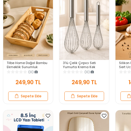
Tilbe Home Doğal Bambu
3’lü Çelik Çırpıcı Seti
Silikon 
Ekmeklik Sunumluk
Yumurta Krema Kek
Sert U
Dikdörtgen Kahvaltı ve
Hamuru Çırpma Teli Pratik
Yapışma
(0)
(0)
Servis Sepeti
Sos Karıştırıcı Mutfak Teli
Gri Ser
249,90 TL
249,90 TL
1
Sepete Ekle
Sepete Ekle