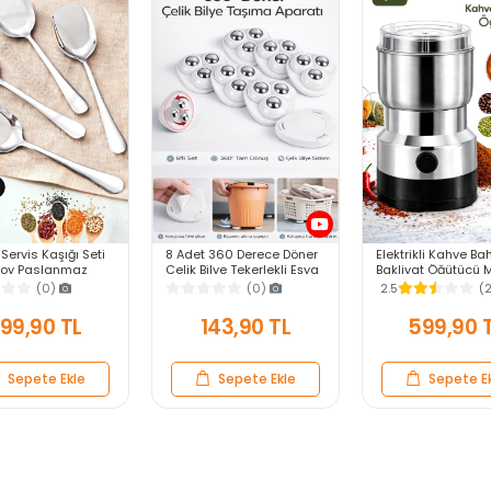
 Servis Kaşığı Seti
8 Adet 360 Derece Döner
Elektrikli Kahve Ba
Boy Paslanmaz
Çelik Bilye Tekerlekli Eşya
Bakliyat Öğütücü 
Kaşık Salata Yemek
Yük Taşıma Yapışkanlı
Pirinç Biber Tahıl 
(0)
(0)
2.5
(
Kaşığı
Eşya Kaydırma Aparatı
Değirmen Gıda Öğ
Set
99,90 TL
143,90 TL
599,90 
Sepete Ekle
Sepete Ekle
Sepete E