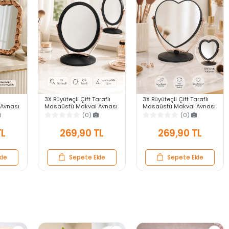
3X Büyüteçli Çift Taraflı
3X Büyüteçli Çift Taraflı
Aynası
Masaüstü Makyaj Aynası
Masaüstü Makyaj Aynası
veli
Daire Siyah Rose Gold
Kalpi Siyah Rose Gold
(0)
(0)
ar Ayna
Standlı Dekoratif Yakın
Standlı Dekoratif Yakın
Ayna
Ayna
TL
269,90 TL
269,90 TL
kle
Sepete Ekle
Sepete Ekle