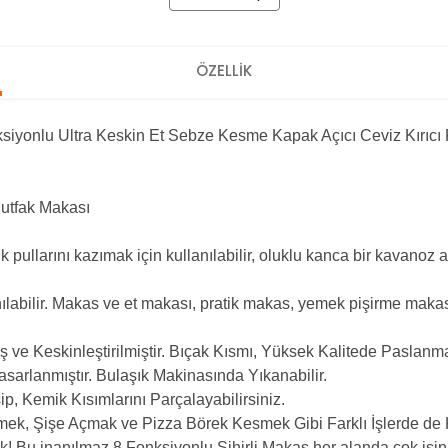
ÖZELLİK
yonlu Ultra Keskin Et Sebze Kesme Kapak Açıcı Ceviz Kırıcı Pr
utfak Makası
lık pullarını kazımak için kullanılabilir, oluklu kanca bir kavanoz 
labilir.
Makas ve et makası, pratik makas, yemek pişirme makası 
 ve Keskinleştirilmiştir.
Bıçak Kısmı, Yüksek Kalitede Paslanmaz
sarlanmıştır.
Bulaşık Makinasında Yıkanabilir.
, Kemik Kısımlarını Parçalayabilirsiniz.
, Şişe Açmak ve Pizza Börek Kesmek Gibi Farklı İşlerde de Kul
k!
Bu inanılmaz 8 Fonksiyonlu Sihirli Makas her alanda çok işi