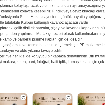
şlerinizi kolaylaştıracak ve elinizin altından ayıramayacağınız y
kemiklerini kolayca kesebiliriz.
Fındık veya ceviz kıracağı olarak
onksiyonlu Sihirli Makas sayesinde günlük hayatta yaptığınız işl
le tutulabilir
Kulpun kullanışlı kavanoz açacağı vardır
plardaki çelik dişli ek parçalar, şişeyi ve kavanoz kapaklarını b
çinden yapılmıştır. Mutfak gereçleri olarak kullanılmalarının yanı 
ve kamp ve barbekü pişirme kapları için de idealdir.
tutuş sağlamak ve kesme basıncını düşürmek için PP malzeme ile 
urulayın ve elde yıkama tavsiye edilir.
erir ve her ikisi de koruyucu bir kapakla donatılmıştır. Biri mutfa
şi makası, keten, bant, fotoğraf, hafif iplik, kumaş kesimi için ço