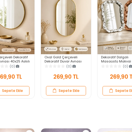
rçeveli Dekoratif
Oval Gold Çerçeveli
Dekoratif Dalgalı
ynası 40x25 Askılı
Dekoratif Duvar Aynası
Masaüstü Makyaj 
 Salon Antre
40x25 Askılı Modern
Gümüş Bakır Çerçe
(0)
(0)
(0)
Yatak Odası
Salon Antre Banyo Yatak
Modern Yakın Duv
Odası Aynası
69,90 TL
269,90 TL
269,90 
Sepete Ekle
Sepete Ekle
Sepete E