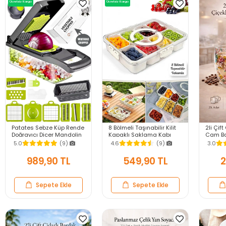
Ücretsiz Kargo
Ücretsiz Kargo
Patates Sebze Küp Rende
8 Bölmeli Taşınabilir Kilit
2li Çift
Doğrayıcı Dicer Mandolin
Kapaklı Saklama Kabı
Cam Ba
Dilimleyici Jülyen Kesici
Kahvaltılık Organizer
250ml 
5.0
(9)
4.6
(9)
3.0
Vegetable Chopper Seti
Piknik Seti Gıda Kutusu
Meşrub
Bardağ
989,90 TL
549,90 TL
2
Sepete Ekle
Sepete Ekle