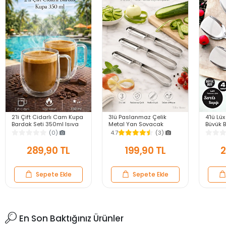
2'li Çift Cidarlı Cam Kupa
3lü Paslanmaz Çelik
4'lü Lüx
Bardak Seti 350ml Isıya
Metal Yan Soyacak
Büyük 
Dayanıklı Espresso
Patates Sebze Salatalık
Çelik 
(0)
4.7
(3)
Sunum Kulplu Kahve
Havuç Soyacağı Mutfak
Mutfak 
Bardağı
Soyma Aparatı
289,90 TL
199,90 TL
2
Sepete Ekle
Sepete Ekle
En Son Baktığınız Ürünler