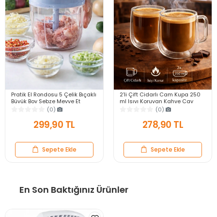
Pratik El Rondosu 5 Çelik Bıçaklı
2’li Çift Cidarlı Cam Kupa 250
Büyük Boy Sebze Meyve Et
ml Isıyı Koruyan Kahve Çay
Soğan Doğrayıcı Blender Rende
Fincanı Kulplu Espresso Cam
(0)
(0)
Mavi
Bardak
299,90 TL
278,90 TL
Sepete Ekle
Sepete Ekle
En Son Baktığınız Ürünler