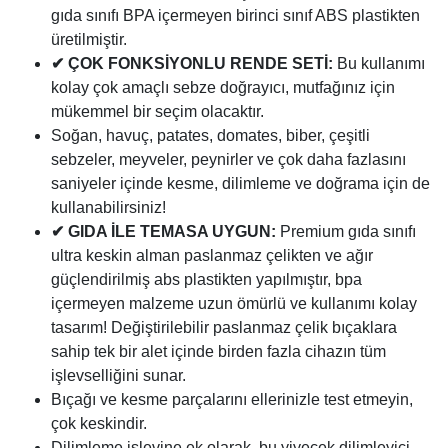
gıda sınıfı BPA içermeyen birinci sınıf ABS plastikten
üretilmiştir.
✔ ÇOK FONKSİYONLU RENDE SETİ:
Bu kullanımı
kolay çok amaçlı sebze doğrayıcı, mutfağınız için
mükemmel bir seçim olacaktır.
Soğan, havuç, patates, domates, biber, çeşitli
sebzeler, meyveler, peynirler ve çok daha fazlasını
saniyeler içinde kesme, dilimleme ve doğrama için de
kullanabilirsiniz!
✔ GIDA İLE TEMASA UYGUN:
Premium gıda sınıfı
ultra keskin alman paslanmaz çelikten ve ağır
güçlendirilmiş abs plastikten yapılmıştır, bpa
içermeyen malzeme uzun ömürlü ve kullanımı kolay
tasarım! Değiştirilebilir paslanmaz çelik bıçaklara
sahip tek bir alet içinde birden fazla cihazın tüm
işlevselliğini sunar.
Bıçağı ve kesme parçalarını ellerinizle test etmeyin,
çok keskindir.
Dilimleme işlevine ek olarak, bu yiyecek dilimleyici,