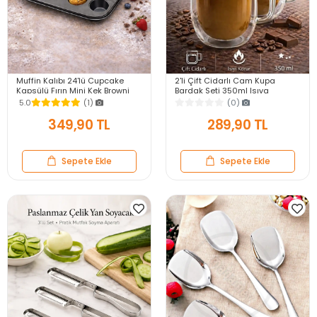
Muffin Kalıbı 24'lü Cupcake
2'li Çift Cidarlı Cam Kupa
Kapsülü Fırın Mini Kek Browni
Bardak Seti 350ml Isıya
Kekstra Kurabiye Kalıbı Muffin
Dayanıklı Espresso Sunum
5.0
(1)
(0)
Baking Pan
Kulplu Kahve Bardağı
349,90 TL
289,90 TL
Sepete Ekle
Sepete Ekle