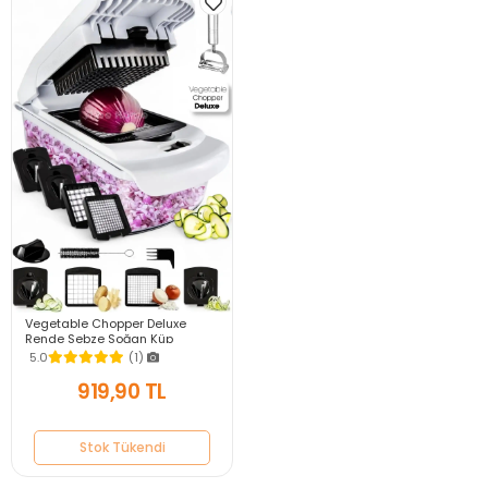
Vegetable Chopper Deluxe
Rende Sebze Soğan Küp
Doğrayıcı Dilimleyici Spiral
5.0
(1)
Kesici Dicer Rende Seti
919,90 TL
Stok Tükendi