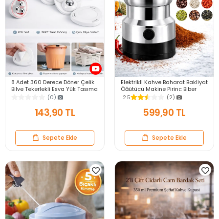
8 Adet 360 Derece Döner Çelik
Elektrikli Kahve Baharat Bakliyat
Bilye Tekerlekli Eşya Yük Taşıma
Öğütücü Makine Pirinç Biber
Yapışkanlı Eşya Kaydırma
Tahıl Öğütücü Değirmen Gıda
(0)
2.5
(2)
Aparatı Set
Öğütücü
143,90 TL
599,90 TL
Sepete Ekle
Sepete Ekle