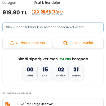
Kategori
: Pratik Rendeler
919,90 TL
12 X 99,66 TL
'den
başlayan taksit fırsatı
Stok şuanda tükendi, kısa zamanda tedarik edilecektir.
Gelince Haber Ver
Benzer Ürünler
Şimdi sipariş verirsen,
YARIN
kargoda
00
15
02
29
GÜN
SAAT
DAKIKA
SANIYE
ÜRÜNÜN KAMPANYALARI
500 TL ve Üzeri
Kargo Bedava!