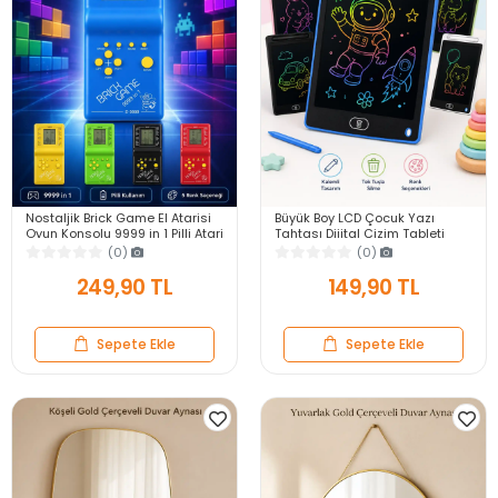
Nostaljik Brick Game El Atarisi
Büyük Boy LCD Çocuk Yazı
Oyun Konsolu 9999 in 1 Pilli Atari
Tahtası Dijital Çizim Tableti
Eğlenceli Çocuk Oyuncağı
Kalemli Silinebilir 8.5′ Oyuncak
(0)
(0)
Not Defteri
249,90 TL
149,90 TL
Sepete Ekle
Sepete Ekle