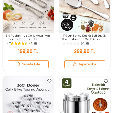
3lü Paslanmaz Çelik Metal Yan
4'lü Lüx Servis Kaşığı Seti Büyük
Soyacak Patates Sebze
Boy Paslanmaz Çelik Kaşık
Salatalık Havuç Soyacağı
Salata Yemek Mutfak Kaşığı
4.7
(3)
(0)
Mutfak Soyma Aparatı
199,90 TL
299,90 TL
Sepete Ekle
Sepete Ekle