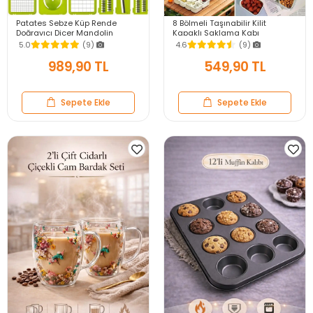
Patates Sebze Küp Rende
8 Bölmeli Taşınabilir Kilit
Doğrayıcı Dicer Mandolin
Kapaklı Saklama Kabı
Dilimleyici Jülyen Kesici
Kahvaltılık Organizer Piknik Seti
5.0
(9)
4.6
(9)
Vegetable Chopper Seti
Gıda Kutusu
989,90 TL
549,90 TL
Sepete Ekle
Sepete Ekle