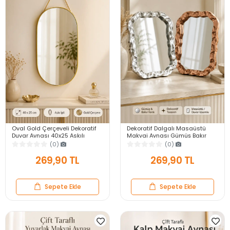
Oval Gold Çerçeveli Dekoratif
Dekoratif Dalgalı Masaüstü
Duvar Aynası 40x25 Askılı
Makyaj Aynası Gümüş Bakır
Modern Salon Antre Banyo
Çerçeveli Modern Yakın Duvar
(0)
(0)
Yatak Odası Aynası
Ayna
269,90 TL
269,90 TL
Sepete Ekle
Sepete Ekle