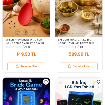
Silikon Pilav Kaşığı Ultra Sert
3lü Gold Metal Çift Kulplu
Uçlu Yanmaz Yapışmaz Isıya
Sahan Tava Seti Kahvaltılık
Dayanıklı Kırmızı Servis Yemek
Meze Menemen Mutfak Sofra
(0)
(0)
Kaşığı
Sunum Kabı Seti
149,90 TL
599,90 TL
Sepete Ekle
Sepete Ekle