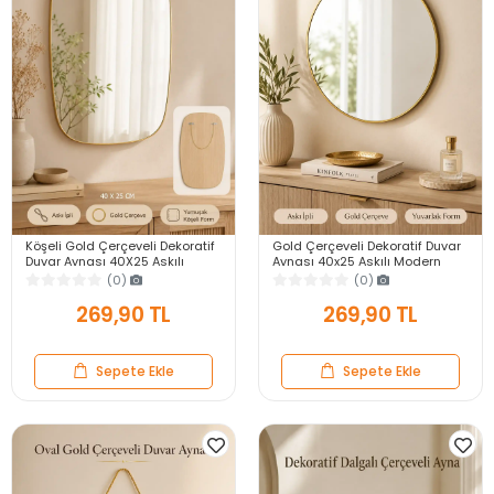
Köşeli Gold Çerçeveli Dekoratif
Gold Çerçeveli Dekoratif Duvar
Duvar Aynası 40X25 Askılı
Aynası 40x25 Askılı Modern
Modern Salon Antre Banyo
Salon Antre Banyo Yatak Odası
(0)
(0)
Yatak Odası Ayna
Aynası
269,90 TL
269,90 TL
Sepete Ekle
Sepete Ekle