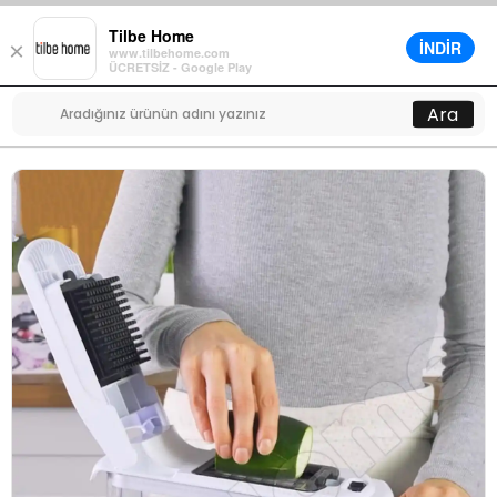
Tilbe Home
İNDİR
×
www.tilbehome.com
0
ÜCRETSİZ - Google Play
Menü
Ara