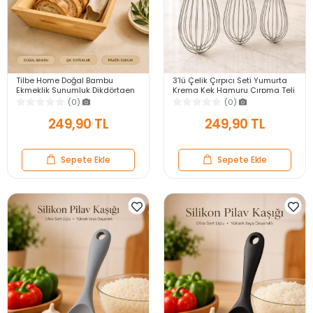
Tilbe Home Doğal Bambu
3’lü Çelik Çırpıcı Seti Yumurta
Ekmeklik Sunumluk Dikdörtgen
Krema Kek Hamuru Çırpma Teli
Kahvaltı ve Servis Sepeti
Pratik Sos Karıştırıcı Mutfak Teli
(0)
(0)
249,90 TL
249,90 TL
Sepete Ekle
Sepete Ekle