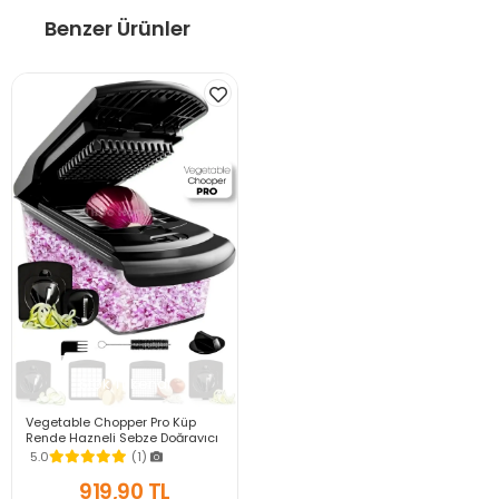
Benzer Ürünler
Stok Tükendi
Vegetable Chopper Pro Küp
Rende Hazneli Sebze Doğrayıcı
Dicer Dilimleyici Spiral Kesici
5.0
(1)
Mutfak Seti
919,90 TL