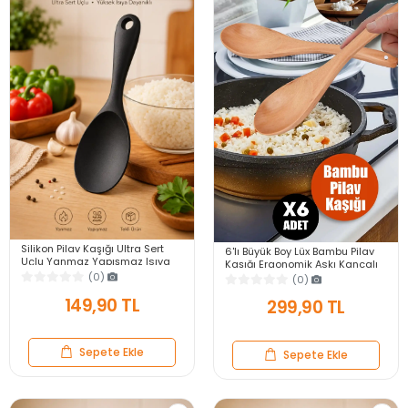
Silikon Pilav Kaşığı Ultra Sert
6'lı Büyük Boy Lüx Bambu Pilav
Uçlu Yanmaz Yapışmaz Isıya
Kaşığı Ergonomik Askı Kancalı
Dayanıklı Siyah Servis Yemek
Mutfak Classic Ahşap Tahta
(0)
(0)
Kaşığı
Kaşık Seti
149,90 TL
299,90 TL
Sepete Ekle
Sepete Ekle