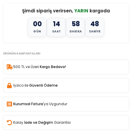
Şimdi sipariş verirsen,
YARIN
kargoda
00
14
58
46
GÜN
SAAT
DAKIKA
SANIYE
ÜRÜNÜN KAMPANYALARI
500 TL ve Üzeri
Kargo Bedava!
İyzico ile
Güvenli Ödeme
Kurumsal Fatura
'ya Uygundur
Kolay
İade ve Değişim
Garantisi