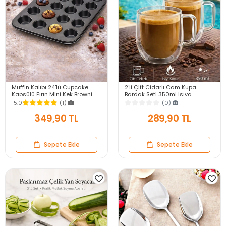
Muffin Kalıbı 24'lü Cupcake
2'li Çift Cidarlı Cam Kupa
Kapsülü Fırın Mini Kek Browni
Bardak Seti 350ml Isıya
Kekstra Kurabiye Kalıbı Muffin
Dayanıklı Espresso Sunum
5.0
(1)
(0)
Baking Pan
Kulplu Kahve Bardağı
349,90 TL
289,90 TL
Sepete Ekle
Sepete Ekle