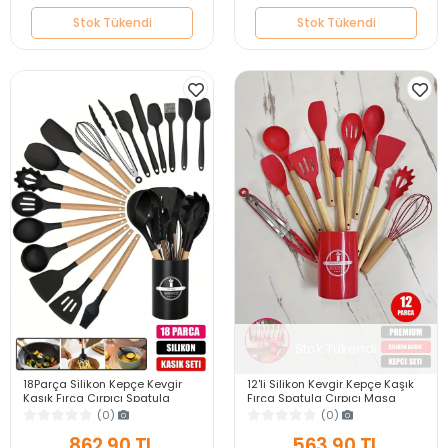
Stok Tükendi
Stok Tükendi
Stok Tükendi
18Parça Silikon Kepçe Kevgir
12'li Silikon Kevgir Kepçe Kaşık
Kaşık Fırça Çırpıcı Spatula
Fırça Spatula Çırpıcı Maşa
Maşa Servis Seti Bambu Saplı
Servis Seti Bambu Kırmızı
(0)
(0)
Mutfak Takımı
Mutfak Takımı
862,90 TL
563,90 TL