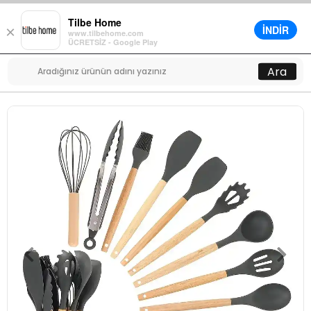
Tilbe Home
İNDİR
×
www.tilbehome.com
0
ÜCRETSİZ - Google Play
Menü
Ara