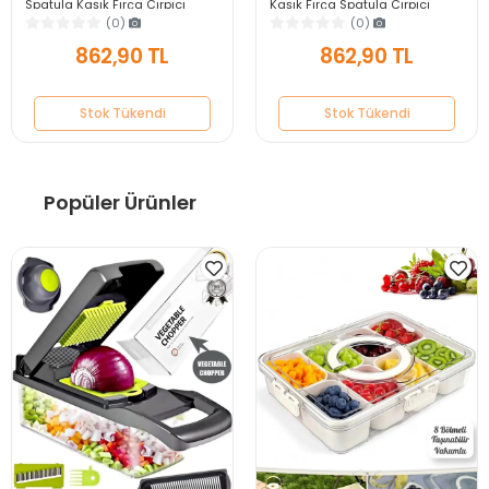
Spatula Kaşık Fırça Çırpıcı
Kaşık Fırça Spatula Çırpıcı
Servis Maşa Seti Bambu Saplı
Maşa Servis Seti Bambu Saplı
(0)
(0)
Mutfak Takımı
Mutfak Takımı
862,90 TL
862,90 TL
Stok Tükendi
Stok Tükendi
Popüler Ürünler