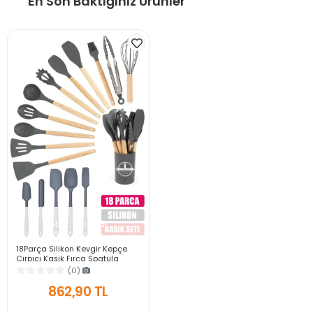
En Son Baktığınız Ürünler
Stok Tükendi
18Parça Silikon Kevgir Kepçe
Çırpıcı Kaşık Fırça Spatula
Maşa Servis Seti Bambu Saplı
(0)
Mutfak Takımı
862,90 TL