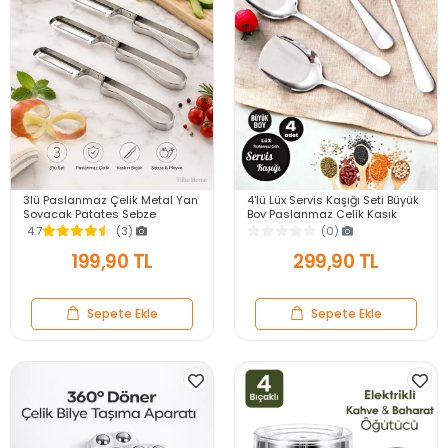
3lü Paslanmaz Çelik Metal Yan
4'lü Lüx Servis Kaşığı Seti Büyük
Soyacak Patates Sebze
Boy Paslanmaz Çelik Kaşık
Salatalık Havuç Soyacağı
Salata Yemek Mutfak Kaşığı
4.7
(3)
(0)
Mutfak Soyma Aparatı
199,90 TL
299,90 TL
Sepete Ekle
Sepete Ekle