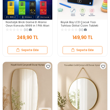
Nostaljik Brick Game El Atarisi
Büyük Boy LCD Çocuk Yazı
Oyun Konsolu 9999 in 1 Pilli Atari
Tahtası Dijital Çizim Tableti
Eğlenceli Çocuk Oyuncağı
Kalemli Silinebilir 8.5′ Oyuncak
(0)
(0)
Not Defteri
249,90 TL
149,90 TL
Sepete Ekle
Sepete Ekle