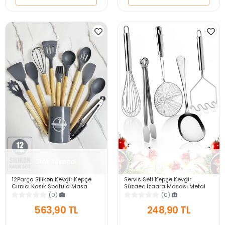
Stok Tükendi
Stok Tükendi
12Parça Silikon Kevgir Kepçe
Servis Seti Kepçe Kevgir
Çırpıcı Kaşık Spatula Maşa
Süzgeç Izgara Maşası Metal
Servis Seti Bambu Saplı Gri
Patates Ezici Çelik Tel Çırpıcı
(0)
(0)
Mutfak Takımı
Servis Kaşığı
563,90 TL
248,90 TL