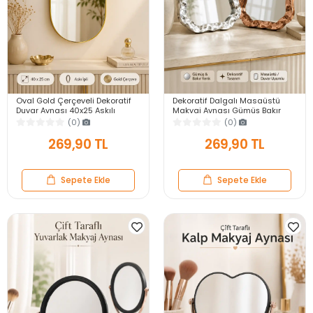
Oval Gold Çerçeveli Dekoratif
Dekoratif Dalgalı Masaüstü
Duvar Aynası 40x25 Askılı
Makyaj Aynası Gümüş Bakır
Modern Salon Antre Banyo
Çerçeveli Modern Yakın Duvar
(0)
(0)
Yatak Odası Aynası
Ayna
269,90 TL
269,90 TL
Sepete Ekle
Sepete Ekle