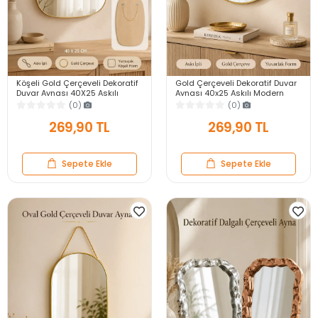
Köşeli Gold Çerçeveli Dekoratif
Gold Çerçeveli Dekoratif Duvar
Duvar Aynası 40X25 Askılı
Aynası 40x25 Askılı Modern
Modern Salon Antre Banyo
Salon Antre Banyo Yatak Odası
(0)
(0)
Yatak Odası Ayna
Aynası
269,90 TL
269,90 TL
Sepete Ekle
Sepete Ekle