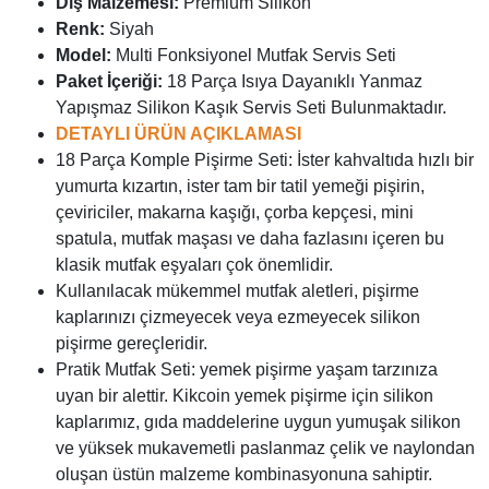
Dış Malzemesi:
Premium Silikon
Renk:
Siyah
Model:
Multi Fonksiyonel Mutfak Servis Seti
Paket İçeriği:
18 Parça Isıya Dayanıklı Yanmaz
Yapışmaz Silikon Kaşık Servis Seti Bulunmaktadır.
DETAYLI ÜRÜN AÇIKLAMASI
18 Parça Komple Pişirme Seti: İster kahvaltıda hızlı bir
yumurta kızartın, ister tam bir tatil yemeği pişirin,
çeviriciler, makarna kaşığı, çorba kepçesi, mini
spatula, mutfak maşası ve daha fazlasını içeren bu
klasik mutfak eşyaları çok önemlidir.
Kullanılacak mükemmel mutfak aletleri, pişirme
kaplarınızı çizmeyecek veya ezmeyecek silikon
pişirme gereçleridir.
Pratik Mutfak Seti: yemek pişirme yaşam tarzınıza
uyan bir alettir. Kikcoin yemek pişirme için silikon
kaplarımız, gıda maddelerine uygun yumuşak silikon
ve yüksek mukavemetli paslanmaz çelik ve naylondan
oluşan üstün malzeme kombinasyonuna sahiptir.