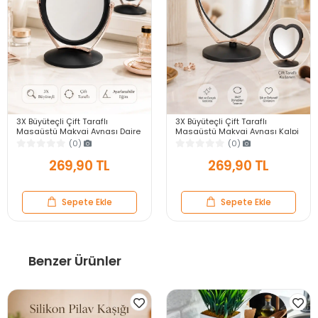
3X Büyüteçli Çift Taraflı
3X Büyüteçli Çift Taraflı
Masaüstü Makyaj Aynası Daire
Masaüstü Makyaj Aynası Kalpi
Siyah Rose Gold Standlı
Siyah Rose Gold Standlı
(0)
(0)
Dekoratif Yakın Ayna
Dekoratif Yakın Ayna
269,90 TL
269,90 TL
Sepete Ekle
Sepete Ekle
Benzer Ürünler