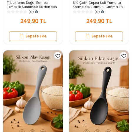
Tilbe Home Doğal Bambu
3’lü Çelik Çırpıcı Seti Yumurta
Ekmeklik Sunumluk Dikdörtgen
Krema Kek Hamuru Çırpma Teli
Kahvaltı ve Servis Sepeti
Pratik Sos Karıştırıcı Mutfak Teli
(0)
(0)
249,90 TL
249,90 TL
Sepete Ekle
Sepete Ekle