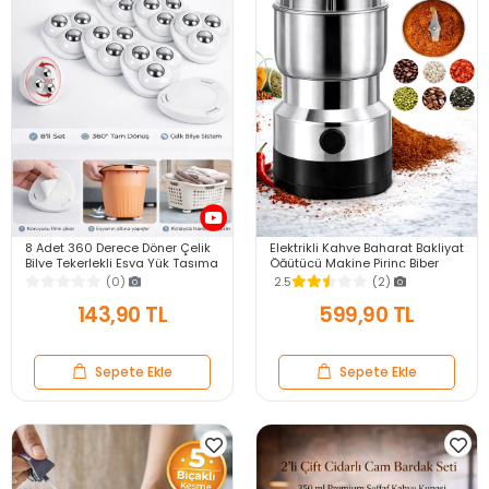
8 Adet 360 Derece Döner Çelik
Elektrikli Kahve Baharat Bakliyat
Bilye Tekerlekli Eşya Yük Taşıma
Öğütücü Makine Pirinç Biber
Yapışkanlı Eşya Kaydırma
Tahıl Öğütücü Değirmen Gıda
(0)
2.5
(2)
Aparatı Set
Öğütücü
143,90 TL
599,90 TL
Sepete Ekle
Sepete Ekle