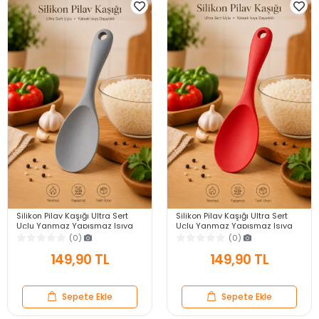
Silikon Pilav Kaşığı Ultra Sert
Silikon Pilav Kaşığı Ultra Sert
Uçlu Yanmaz Yapışmaz Isıya
Uçlu Yanmaz Yapışmaz Isıya
Dayanıklı Gri Servis Yemek
Dayanıklı Kırmızı Servis Yemek
(0)
(0)
Kaşığı
Kaşığı
149,90 TL
149,90 TL
Sepete Ekle
Sepete Ekle