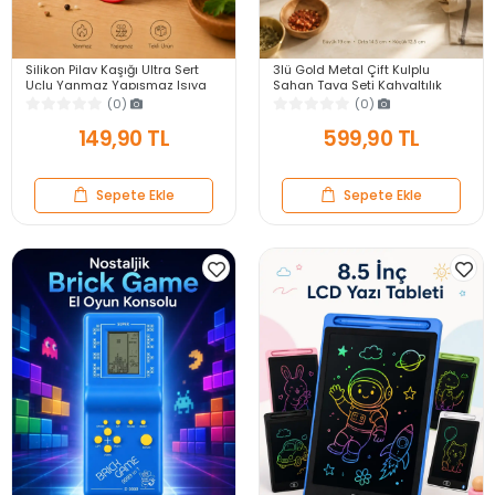
Silikon Pilav Kaşığı Ultra Sert
3lü Gold Metal Çift Kulplu
Uçlu Yanmaz Yapışmaz Isıya
Sahan Tava Seti Kahvaltılık
Dayanıklı Kırmızı Servis Yemek
Meze Menemen Mutfak Sofra
(0)
(0)
Kaşığı
Sunum Kabı Seti
149,90 TL
599,90 TL
Sepete Ekle
Sepete Ekle