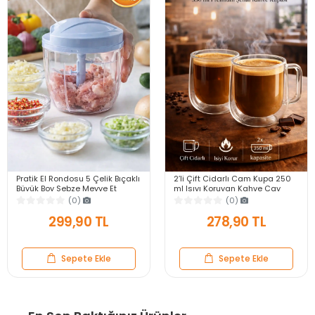
Pratik El Rondosu 5 Çelik Bıçaklı
2’li Çift Cidarlı Cam Kupa 250
Büyük Boy Sebze Meyve Et
ml Isıyı Koruyan Kahve Çay
Soğan Doğrayıcı Blender Rende
Fincanı Kulplu Espresso Cam
(0)
(0)
Mavi
Bardak
299,90 TL
278,90 TL
Sepete Ekle
Sepete Ekle