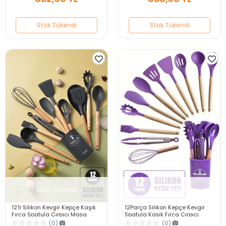
Stok Tükendi
Stok Tükendi
Stok Tükendi
Stok Tükendi
12'li Silikon Kevgir Kepçe Kaşık
12Parça Silikon Kepçe Kevgir
Fırça Spatula Çırpıcı Maşa
Spatula Kaşık Fırça Çırpıcı
Servis Seti Bambu Siyah Mutfak
Servis Maşa Seti Bambu Mor
(0)
(0)