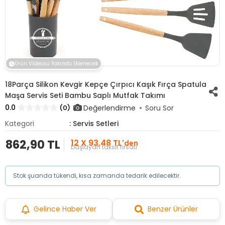
Ürün Videosu Yakında Eklenecek
18Parça Silikon Kevgir Kepçe Çırpıcı Kaşık Fırça Spatula
Maşa Servis Seti Bambu Saplı Mutfak Takımı
0.0
Değerlendirme
(0)
Soru Sor
Kategori
: Servis Setleri
862,90 TL
12 X 93,48 TL
'den
başlayan taksit fırsatı
Stok şuanda tükendi, kısa zamanda tedarik edilecektir.
Gelince Haber Ver
Benzer Ürünler