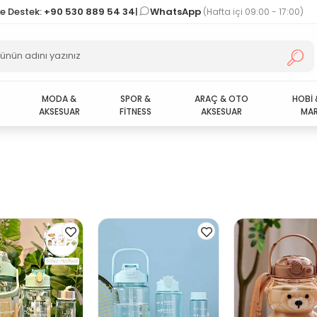
ve Destek:
+90 530 889 54 34
|
WhatsApp
(Hafta içi 09:00 - 17:00)
MODA &
SPOR &
ARAÇ & OTO
HOBİ 
AKSESUAR
FİTNESS
AKSESUAR
MAR