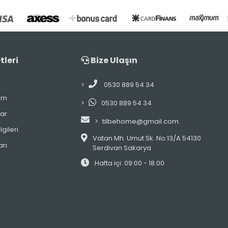
tleri
Bize Ulaşın
0530 889 54 34
im
0530 889 54 34
lar
tilbehome@gmail.com
gileri
Vatan Mh. Umut Sk. No:13/A 54130
arı
Serdivan Sakarya
Hafta içi: 09:00 - 18:00