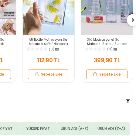
 Su
A5 Bottle Motivasyon Su
3'lü Motivasyonel Su
kılı
Matarası Şeffaf Notebook
Matarası Sporcu Su Şişesi
si
Taşınabilir Sporcu Suluk
Suluk Stickerlı Pipetli
(0)
(0)
Kokusuz
Su Şişesi 350ml
Suluk 2000+900+500ml
TL
112,90 TL
399,90 TL
kle
Sepete Ekle
Sepete Ekle
K FİYAT
YÜKSEK FİYAT
ÜRÜN ADI (A-Z)
ÜRÜN ADI (Z-A)