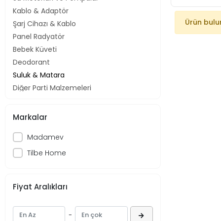
Kablo & Adaptör
Ürün bul
Şarj Cihazı & Kablo
Panel Radyatör
Bebek Küveti
Deodorant
Suluk & Matara
Diğer Parti Malzemeleri
Sıcak Su Torbaları
Takım Çantaları & Avadanlıklar
Markalar
Ampul
Madamev
Ofis Sarf Tüketim Malzemeleri
Tesbih
Tilbe Home
Led Işık
Saksı
Fiyat Aralıkları
Masaj Aleti
Saç Kurutma Makinesi
-
Tartılar