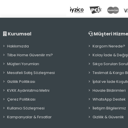
Gravür ve Taşlama Setleri
Bisiklet ve Aksesuar
Termometreler
Hortum Başlıkları
Şemsiye
Kurumsal
Müşteri Hizme
Oyuncaklar
Hakkımızda
Kargom Nerede?
Tilbe Home Güvenilir mi?
Kolay İade & Değiş
Müşteri Yorumları
Sıkça Sorulan Soru
Mesafeli Satış Sözleşmesi
Teslimat & Kargo Bil
Gizlilik Politikası
İptal ve İade Koşull
KVKK Aydınlatma Metni
Havale Bildirimleri
Çerez Politikası
WhatsApp Destek
Kullanıcı Sözleşmesi
İletişim Bilgilerimiz
Kampanyalar & Fırsatlar
Gizlilik & Güvenlik