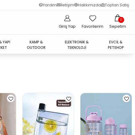
Yardım
İletişim
Hakkımızda
Toptan Satış
0
Giriş Yap
Favorilerim
Sepetim
& YAPI
KAMP &
ELEKTRONİK &
EVCİL &
KET
OUTDOOR
TEKNOLOJİ
PETSHOP