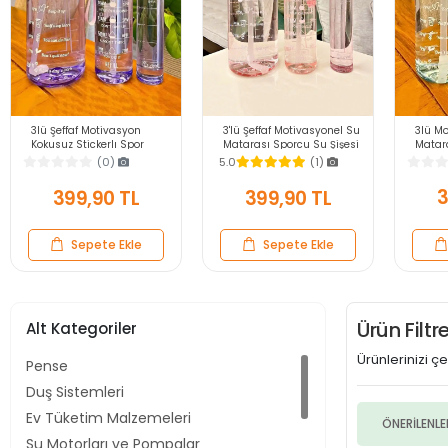
3lü M
3lü Şeffaf Motivasyon
3'lü Şeffaf Motivasyonel Su
Matara
Kokusuz Stickerlı Spor
Matarası Sporcu Su Şişesi
Taşına
Suluk Matara Pipetli
Stickerlı Soft Pink
(0)
5.0
(1)
Şişesi
Taşınabilir Su Şişesi Soft
Taşınabilir Suluk Seti
Purple
3
399,90 TL
399,90 TL
Sepete Ekle
Sepete Ekle
Ürün Filt
Alt Kategoriler
Ürünlerinizi çeş
Pense
Duş Sistemleri
Ev Tüketim Malzemeleri
ÖNERİLENLE
Su Motorları ve Pompalar