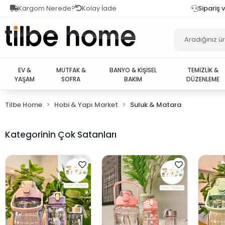
Kargom Nerede?
Kolay İade
Sipariş 
EV &
MUTFAK &
BANYO & KİŞİSEL
TEMİZLİK &
YAŞAM
SOFRA
BAKIM
DÜZENLEME
Tilbe Home
Hobi & Yapı Market
Suluk & Matara
Kategorinin Çok Satanları