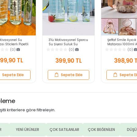
otivasyonel Su
3'lü Motivasyonel Sporcu
Şeffaf Smile Ayıcık
sı Stickerlı Pipetli
Su Şişesi Suluk Su
Matarası 1000ml As
bilir Sızdırmaz Su
Matarası Stickerlı Pipetli
Okul Çocuk Su Şişe
(0)
(0)
(0)
 Soft Green Matarası
Suluk 2000+900+500ml
Pipetli Sızdırmaz 
Suluk
99,90 TL
399,90 TL
398,90 
Sepete Ekle
Sepete Ekle
Sepete E
releme
itli kriterlere göre filtreleyin.
R
YENİ ÜRÜNLER
ÇOK SATILANLAR
ÇOK BEĞENİLEN
DÜŞÜ