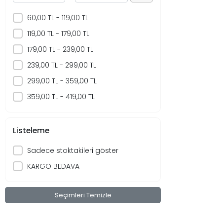
Sticker & Etiket
60,00 TL - 119,00 TL
Çift Taraflı Bant
Telefon Tutacağı
119,00 TL - 179,00 TL
Bahçe Süsleri
179,00 TL - 239,00 TL
Kablo Klipsleri
239,00 TL - 299,00 TL
Su Arıtma Aletleri
299,00 TL - 359,00 TL
Hamaklar
359,00 TL - 419,00 TL
Musluk Hortumu
Kırtasiye
Boru Anahtarı
Listeleme
Metal Raf Ayakları
Mobilya Ayakları
Sadece stoktakileri göster
Takım Çantası & Avadanlık
KARGO BEDAVA
Outdoor Ekipmanları
Ocak Ekipmanları
Seçimleri Temizle
Aydınlatma & LED Lambalar
Hırdavat Ürünleri