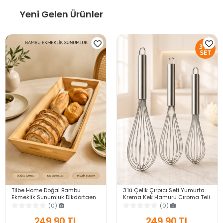
Yeni Gelen Ürünler
Tilbe Home Doğal Bambu
3’lü Çelik Çırpıcı Seti Yumurta
Ekmeklik Sunumluk Dikdörtgen
Krema Kek Hamuru Çırpma Teli
Kahvaltı ve Servis Sepeti
Pratik Sos Karıştırıcı Mutfak Teli
(0)
(0)
249,90 TL
249,90 TL