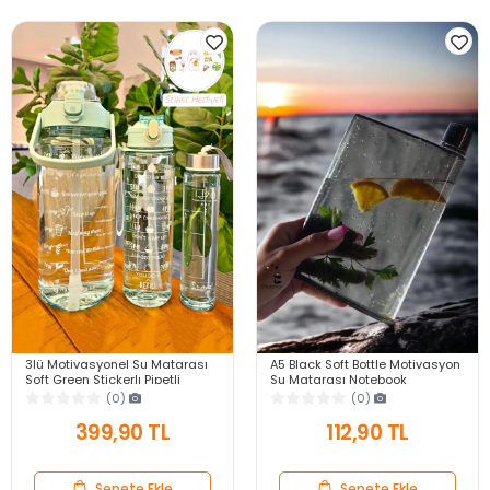
3lü Motivasyonel Su Matarası
A5 Black Soft Bottle Motivasyon
Soft Green Stickerlı Pipetli
Su Matarası Notebook
Taşınabilir Sızdırmaz Su Şişesi
Taşınabilir Sporcu Suluk Su
(0)
(0)
Matarası
Şişesi 350ml
399,90 TL
112,90 TL
Sepete Ekle
Sepete Ekle