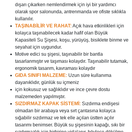
dışarı çıkarken nemlendirmek için iyi bir yardımcı
olarak spor salonunda, antrenmanda ve ofiste sıklıkla
kullanılır.
TAŞINABİLİR VE RAHAT:
Açık hava etkinlikleri için
kolayca taşınabilecek kadar hafif olan Büyük
Kapasiteli Su Şişesi, koşu, yürüyüş, bisiklete binme ve
seyahat için uygundur.
Motive edici su şişesi, taşınabilir bir bantla
tasarlanmıştır ve taşıması kolaydır. Taşınabilir tutamak,
ergonomik tasarım, kavraması kolaydır
GIDA SINIFI MALZEME:
Uzun süre kullanıma
dayanıklıdır, günlük su içmeniz
için kokusuz ve sağlıklıdır ve ince çevre dostu
malzemeden yapılmıştır.
SIZDIRMAZ KAPAK SİSTEMİ:
Sızdırma endişesi
olmadan bir arabaya veya sırt çantasına kolayca
sığabilir sızdırmaz ve tek elle açılan üstten açılır
tasarımı benimser. Büyük su şişesinin kapağı, sıkı bir
sızdırmazlık için birbirine vidalanır, böylece dökülme,