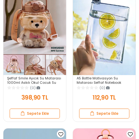
Şeffaf Smile Ayıcık Su Matarası
A5 Bottle Motivasyon Su
1000ml Askılı Okul Çocuk Su
Matarası Şeffaf Notebook
Şişesi Pipetli Sızdırmaz Kokusuz
Taşınabilir Sporcu Suluk Su
(0)
(0)
Suluk
Şişesi 350ml
398,90 TL
112,90 TL
Sepete Ekle
Sepete Ekle