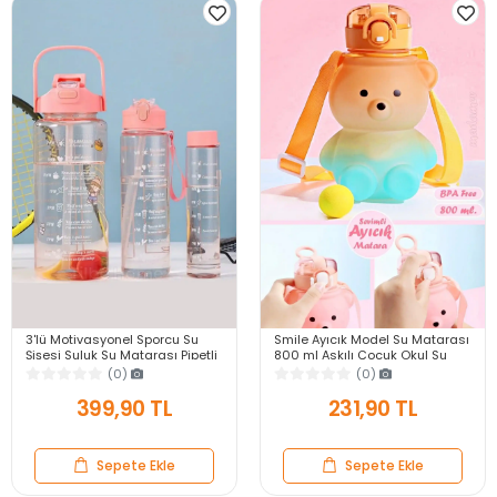
3'lü Motivasyonel Sporcu Su
Smile Ayıcık Model Su Matarası
Şişesi Suluk Su Matarası Pipetli
800 ml Askılı Çocuk Okul Su
Stickerlı Suluk
Şişesi Pipetli Sızdırmaz Kapak
(0)
(0)
2000+900+500ml
Suluk
399,90 TL
231,90 TL
Sepete Ekle
Sepete Ekle