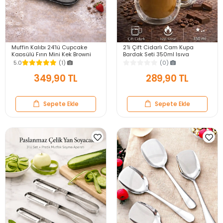
Muffin Kalıbı 24'lü Cupcake
2'li Çift Cidarlı Cam Kupa
Kapsülü Fırın Mini Kek Browni
Bardak Seti 350ml Isıya
Kekstra Kurabiye Kalıbı Muffin
Dayanıklı Espresso Sunum
5.0
(1)
(0)
Baking Pan
Kulplu Kahve Bardağı
349,90 TL
289,90 TL
Sepete Ekle
Sepete Ekle