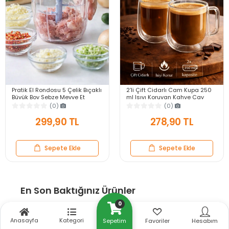
Pratik El Rondosu 5 Çelik Bıçaklı
2’li Çift Cidarlı Cam Kupa 250
Büyük Boy Sebze Meyve Et
ml Isıyı Koruyan Kahve Çay
Soğan Doğrayıcı Blender Rende
Fincanı Kulplu Espresso Cam
(0)
(0)
Mavi
Bardak
299,90 TL
278,90 TL
Sepete Ekle
Sepete Ekle
En Son Baktığınız Ürünler
0
Anasayfa
Kategori
Sepetim
Favoriler
Hesabım