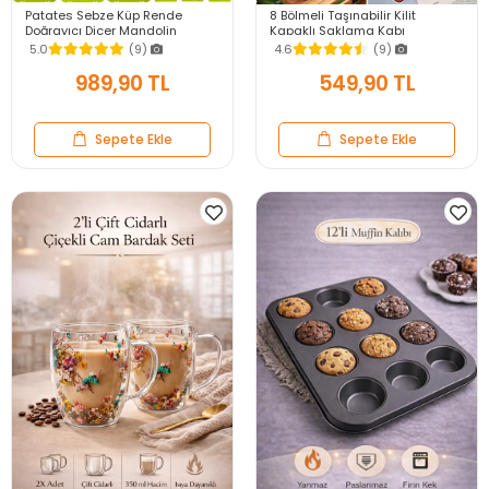
Patates Sebze Küp Rende
8 Bölmeli Taşınabilir Kilit
Doğrayıcı Dicer Mandolin
Kapaklı Saklama Kabı
Dilimleyici Jülyen Kesici
Kahvaltılık Organizer Piknik Seti
5.0
(9)
4.6
(9)
Vegetable Chopper Seti
Gıda Kutusu
989,90 TL
549,90 TL
Sepete Ekle
Sepete Ekle