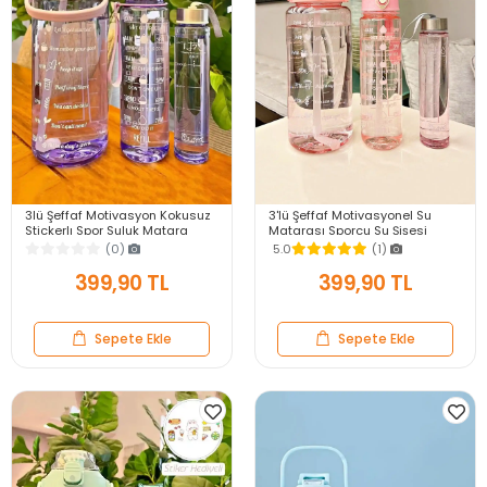
3lü Şeffaf Motivasyon Kokusuz
3'lü Şeffaf Motivasyonel Su
Stickerlı Spor Suluk Matara
Matarası Sporcu Su Şişesi
Pipetli Taşınabilir Su Şişesi Soft
Stickerlı Soft Pink Taşınabilir
(0)
5.0
(1)
Purple
Suluk Seti
399,90 TL
399,90 TL
Sepete Ekle
Sepete Ekle