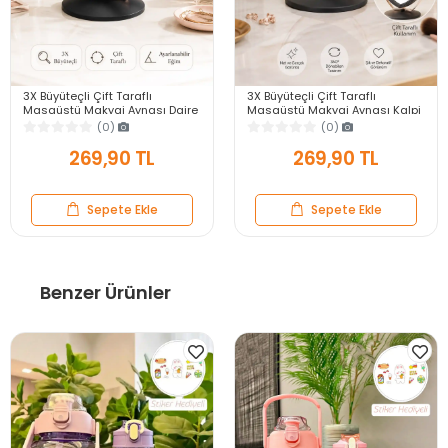
3X Büyüteçli Çift Taraflı
3X Büyüteçli Çift Taraflı
Masaüstü Makyaj Aynası Daire
Masaüstü Makyaj Aynası Kalpi
Siyah Rose Gold Standlı
Siyah Rose Gold Standlı
(0)
(0)
Dekoratif Yakın Ayna
Dekoratif Yakın Ayna
269,90 TL
269,90 TL
Sepete Ekle
Sepete Ekle
Benzer Ürünler