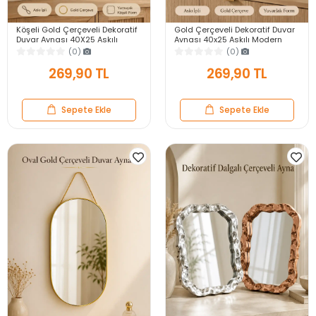
Köşeli Gold Çerçeveli Dekoratif
Gold Çerçeveli Dekoratif Duvar
Duvar Aynası 40X25 Askılı
Aynası 40x25 Askılı Modern
Modern Salon Antre Banyo
Salon Antre Banyo Yatak Odası
(0)
(0)
Yatak Odası Ayna
Aynası
269,90 TL
269,90 TL
Sepete Ekle
Sepete Ekle