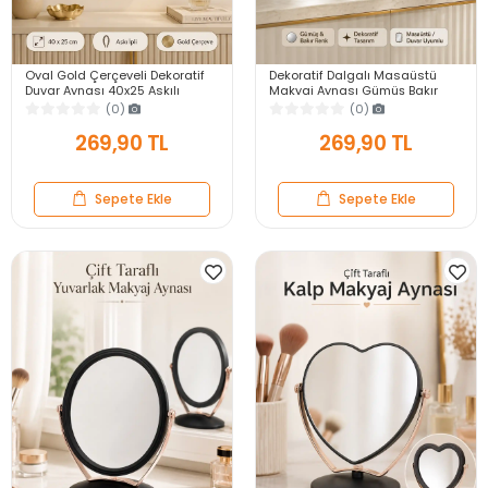
Oval Gold Çerçeveli Dekoratif
Dekoratif Dalgalı Masaüstü
Duvar Aynası 40x25 Askılı
Makyaj Aynası Gümüş Bakır
Modern Salon Antre Banyo
Çerçeveli Modern Yakın Duvar
(0)
(0)
Yatak Odası Aynası
Ayna
269,90 TL
269,90 TL
Sepete Ekle
Sepete Ekle