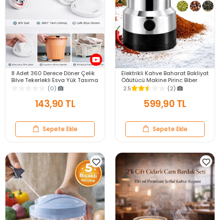
8 Adet 360 Derece Döner Çelik
Elektrikli Kahve Baharat Bakliyat
Bilye Tekerlekli Eşya Yük Taşıma
Öğütücü Makine Pirinç Biber
Yapışkanlı Eşya Kaydırma
Tahıl Öğütücü Değirmen Gıda
(0)
2.5
(2)
Aparatı Set
Öğütücü
143,90 TL
599,90 TL
Sepete Ekle
Sepete Ekle