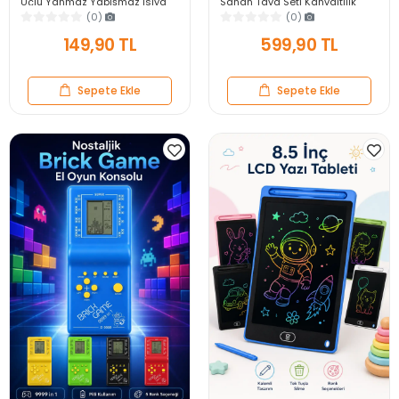
Uçlu Yanmaz Yapışmaz Isıya
Sahan Tava Seti Kahvaltılık
Dayanıklı Kırmızı Servis Yemek
Meze Menemen Mutfak Sofra
(0)
(0)
Kaşığı
Sunum Kabı Seti
149,90 TL
599,90 TL
Sepete Ekle
Sepete Ekle