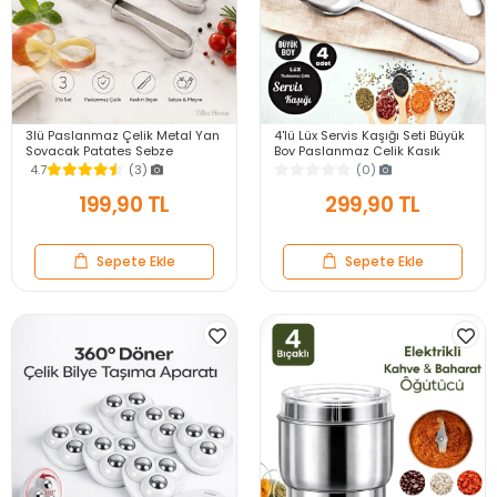
3lü Paslanmaz Çelik Metal Yan
4'lü Lüx Servis Kaşığı Seti Büyük
Soyacak Patates Sebze
Boy Paslanmaz Çelik Kaşık
Salatalık Havuç Soyacağı
Salata Yemek Mutfak Kaşığı
4.7
(3)
(0)
Mutfak Soyma Aparatı
199,90 TL
299,90 TL
Sepete Ekle
Sepete Ekle