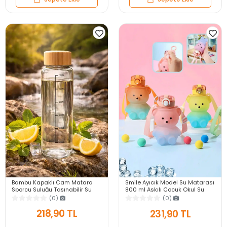
Bambu Kapaklı Cam Matara
Smile Ayıcık Model Su Matarası
Sporcu Suluğu Taşınabilir Su
800 ml Askılı Çocuk Okul Su
Şişesi 700 ml Vakumlu Suluk
Şişesi Pipetli BPA İçermez Still
(0)
(0)
Suluk
218,90 TL
231,90 TL