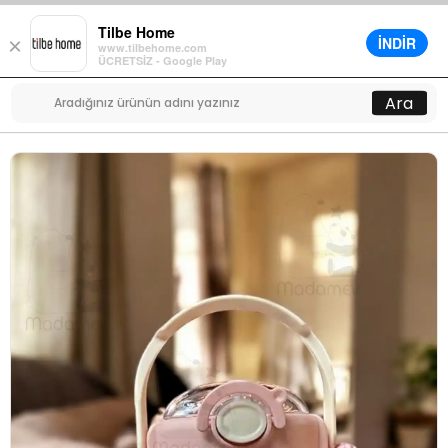
Tilbe Home
İNDİR
×
www.tilbehome.com
0
ÜCRETSİZ - Google Play
Menü
Ara