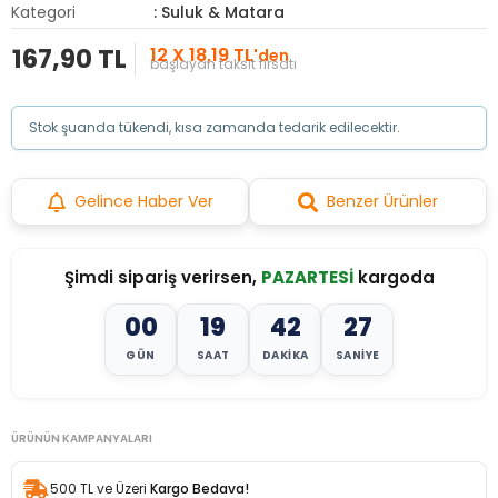
Kategori
: Suluk & Matara
167,90 TL
12 X 18,19 TL
'den
başlayan taksit fırsatı
Stok şuanda tükendi, kısa zamanda tedarik edilecektir.
Gelince Haber Ver
Benzer Ürünler
Şimdi sipariş verirsen,
PAZARTESİ
kargoda
00
19
42
24
GÜN
SAAT
DAKIKA
SANIYE
ÜRÜNÜN KAMPANYALARI
500 TL ve Üzeri
Kargo Bedava!