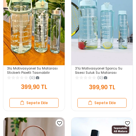
3lü Motivasyonel Su Matarası
3'lü Motivasyonel Sporcu Su
Stickerlı Pipetli Taşınabilir
Şişesi Suluk Su Matarası
Sızdırmaz Su Şişesi Soft Green
Stickerlı Pipetli Suluk
(0)
(0)
Matarası
2000+900+500ml
399,90 TL
399,90 TL
Sepete Ekle
Sepete Ekle