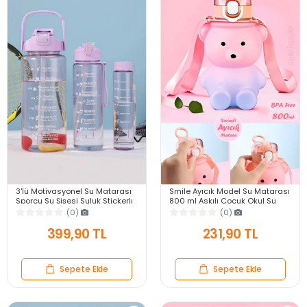
3'lü Motivasyonel Su Matarası
Smile Ayıcık Model Su Matarası
Sporcu Su Şişesi Suluk Stickerlı
800 ml Askılı Çocuk Okul Su
Pipetli Suluk 2000+900+500ml
Şişesi Sızdırmaz Kapaklı
(0)
(0)
Ergonomik Suluk
399,90 TL
231,90 TL
Sepete Ekle
Sepete Ekle