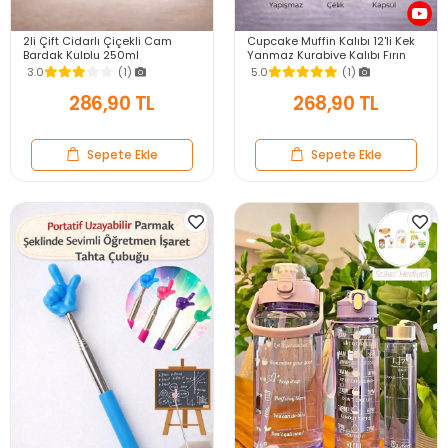
2li Çift Cidarlı Çiçekli Cam
Cupcake Muffin Kalıbı 12'li Kek
Bardak Kulplu 250ml
Yanmaz Kurabiye Kalıbı Fırın
Kurutulmuş Flower Meşrubat El
Çörek Kapsül Tepsisi
3.0
(1)
5.0
(1)
Yapımı Kahve Bardağı
Paslanmaz Siyah
286,90 TL
268,90 TL
Sepete Ekle
Sepete Ekle