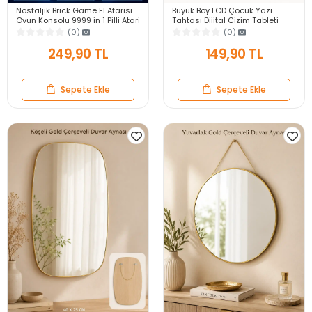
Nostaljik Brick Game El Atarisi
Büyük Boy LCD Çocuk Yazı
Oyun Konsolu 9999 in 1 Pilli Atari
Tahtası Dijital Çizim Tableti
Eğlenceli Çocuk Oyuncağı
Kalemli Silinebilir 8.5′ Oyuncak
(0)
(0)
Not Defteri
249,90 TL
149,90 TL
Sepete Ekle
Sepete Ekle