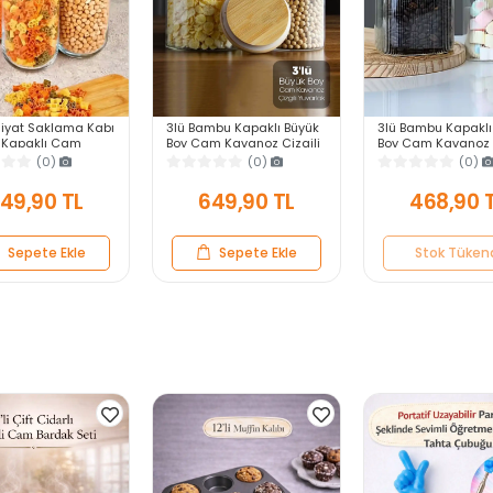
kliyat Saklama Kabı
3lü Bambu Kapaklı Büyük
3lü Bambu Kapaklı
Kapaklı Cam
Boy Cam Kavanoz Çizgili
Boy Cam Kavanoz Ç
z Vakumlu
Yuvarlak Şeker Bakliyat
Kare Şeker Bakliya
(0)
(0)
(0)
lık Mutfak
Baharat Mutfak Saklama
Baharat Mutfak S
er Seti
Kabı
Kabı Set
49,90 TL
649,90 TL
468,90 
Sepete Ekle
Sepete Ekle
Stok Tüken