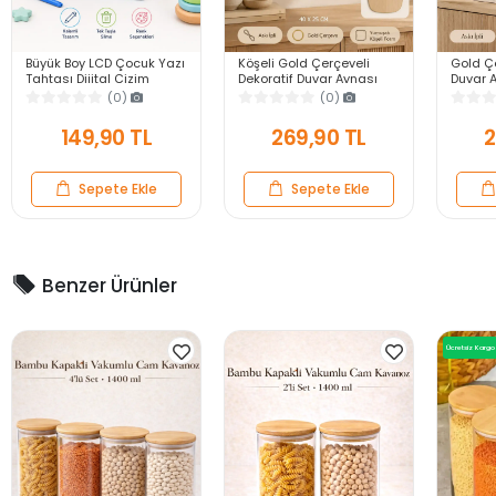
Büyük Boy LCD Çocuk Yazı
Köşeli Gold Çerçeveli
Gold Çe
Tahtası Dijital Çizim
Dekoratif Duvar Aynası
Duvar A
Tableti Kalemli Silinebilir
40X25 Askılı Modern
Modern
(0)
(0)
8.5′ Oyuncak Not Defteri
Salon Antre Banyo Yatak
Banyo 
Odası Ayna
Aynası
149,90 TL
269,90 TL
2
Sepete Ekle
Sepete Ekle
Benzer Ürünler
Ücretsiz Kargo