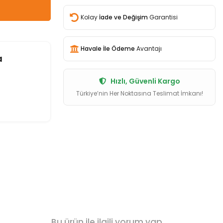
Kolay
İade ve Değişim
Garantisi
Havale İle Ödeme
Avantajı
a
Hızlı, Güvenli Kargo
Türkiye’nin Her Noktasına Teslimat İmkanı!
Bu ürün ile ilgili yorum yap