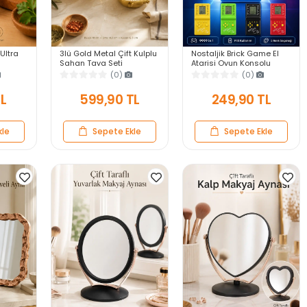
 Ultra
3lü Gold Metal Çift Kulplu
Nostaljik Brick Game El
Sahan Tava Seti
Atarisi Oyun Konsolu
anıklı
Kahvaltılık Meze
9999 in 1 Pilli Atari
(0)
(0)
ek
Menemen Mutfak Sofra
Eğlenceli Çocuk Oyuncağı
Sunum Kabı Seti
TL
599,90 TL
249,90 TL
kle
Sepete Ekle
Sepete Ekle