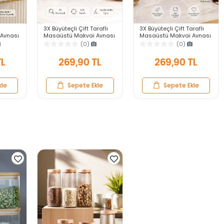
3X Büyüteçli Çift Taraflı
3X Büyüteçli Çift Taraflı
Aynası
Masaüstü Makyaj Aynası
Masaüstü Makyaj Aynası
veli
Daire Siyah Rose Gold
Kalpi Siyah Rose Gold
(0)
(0)
ar Ayna
Standlı Dekoratif Yakın
Standlı Dekoratif Yakın
Ayna
Ayna
TL
269,90 TL
269,90 TL
kle
Sepete Ekle
Sepete Ekle