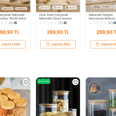
rçeveli Dekoratif
Oval Gold Çerçeveli
Dekoratif Dalgalı
ynası 40x25 Askılı
Dekoratif Duvar Aynası
Masaüstü Makyaj 
 Salon Antre
40x25 Askılı Modern
Gümüş Bakır Çerçe
(0)
(0)
(0)
Yatak Odası
Salon Antre Banyo Yatak
Modern Yakın Duv
Odası Aynası
69,90 TL
269,90 TL
269,90 
Sepete Ekle
Sepete Ekle
Sepete E
Ücretsiz Kargo