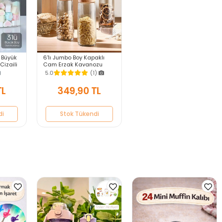
 Büyük
6'lı Jumbo Boy Kapaklı
izgili
Cam Erzak Kavanozu
t
Saklama Kabı 1500 ml
5.0
(1)
aklama
Mutfak Organizer Gıda
Saklama Kutusu
TL
349,90 TL
di
Stok Tükendi