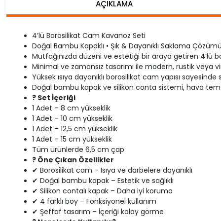
AÇIKLAMA
4’lü Borosilikat Cam Kavanoz Seti
Doğal Bambu Kapaklı • Şık & Dayanıklı Saklama Çözüm
Mutfağınızda düzeni ve estetiği bir araya getiren 4’lü
Minimal ve zamansız tasarımı ile modern, rustik veya
Yüksek ısıya dayanıklı borosilikat cam yapısı sayesin
Doğal bambu kapak ve silikon conta sistemi, hava temas
? Set İçeriği
1 Adet – 8 cm yükseklik
1 Adet – 10 cm yükseklik
1 Adet – 12,5 cm yükseklik
1 Adet – 15 cm yükseklik
Tüm ürünlerde 6,5 cm çap
? Öne Çıkan Özellikler
✔ Borosilikat cam – Isıya ve darbelere dayanıklı
✔ Doğal bambu kapak – Estetik ve sağlıklı
✔ Silikon contalı kapak – Daha iyi koruma
✔ 4 farklı boy – Fonksiyonel kullanım
✔ Şeffaf tasarım – İçeriği kolay görme