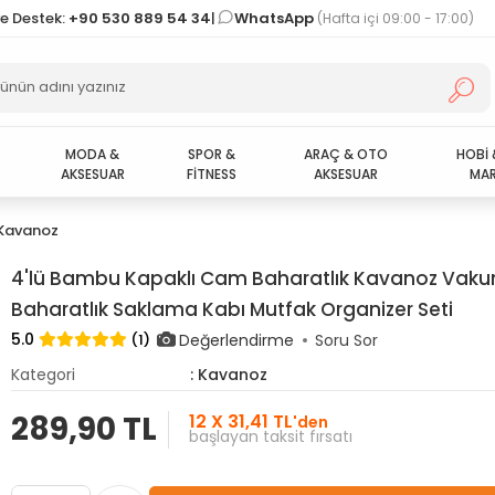
ve Destek:
+90 530 889 54 34
|
WhatsApp
(Hafta içi 09:00 - 17:00)
MODA &
SPOR &
ARAÇ & OTO
HOBİ 
AKSESUAR
FİTNESS
AKSESUAR
MAR
Kavanoz
4'lü Bambu Kapaklı Cam Baharatlık Kavanoz Vak
Baharatlık Saklama Kabı Mutfak Organizer Seti
5.0
Değerlendirme
(1)
Soru Sor
Kategori
: Kavanoz
289,90 TL
12 X 31,41 TL
'den
başlayan taksit fırsatı