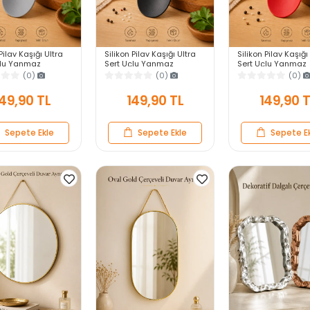
Pilav Kaşığı Ultra
Silikon Pilav Kaşığı Ultra
Silikon Pilav Kaşığı
çlu Yanmaz
Sert Uçlu Yanmaz
Sert Uçlu Yanmaz
z Isıya Dayanıklı
Yapışmaz Isıya Dayanıklı
Yapışmaz Isıya Day
(0)
(0)
(0)
vis Yemek Kaşığı
Siyah Servis Yemek Kaşığı
Kırmızı Servis Yem
Kaşığı
49,90 TL
149,90 TL
149,90 
Sepete Ekle
Sepete Ekle
Sepete E