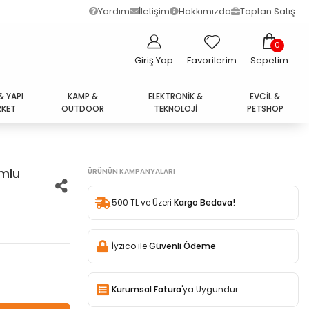
Yardım
İletişim
Hakkımızda
Toptan Satış
0
Giriş Yap
Favorilerim
Sepetim
& YAPI
KAMP &
ELEKTRONİK &
EVCİL &
KET
OUTDOOR
TEKNOLOJİ
PETSHOP
umlu
ÜRÜNÜN KAMPANYALARI
500 TL ve Üzeri
Kargo Bedava!
İyzico ile
Güvenli Ödeme
Kurumsal Fatura
'ya Uygundur