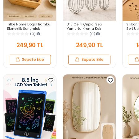
Tilbe Home Doğal Bambu
3’lü Çelik Çırpıcı Seti
Silikon 
Ekmeklik Sunumluk
Yumurta Krema Kek
Sert U
Dikdörtgen Kahvaltı ve
Hamuru Çırpma Teli Pratik
Yapışma
(0)
(0)
Servis Sepeti
Sos Karıştırıcı Mutfak Teli
Gri Ser
249,90 TL
249,90 TL
1
Sepete Ekle
Sepete Ekle