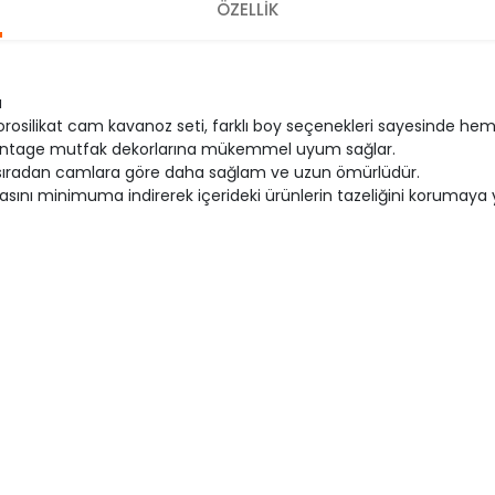
ÖZELLİK
ü
 borosilikat cam kavanoz seti, farklı boy seçenekleri sayesinde 
 vintage mutfak dekorlarına mükemmel uyum sağlar.
de sıradan camlara göre daha sağlam ve uzun ömürlüdür.
ını minimuma indirerek içerideki ürünlerin tazeliğini korumaya y