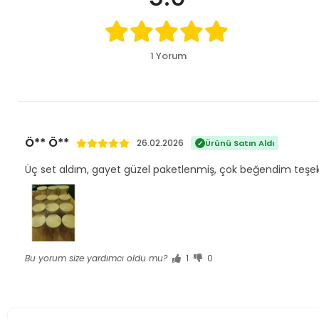
1 Yorum
Ö** Ö**
26.02.2026
Ürünü Satın Aldı
Üç set aldım, gayet güzel paketlenmiş, çok beğendim teşe
Bu yorum size yardımcı oldu mu?
1
0