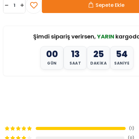
Sepete Ekle
Şimdi sipariş verirsen,
YARIN
kargod
00
13
25
52
GÜN
SAAT
DAKIKA
SANIYE
(1)
(0)