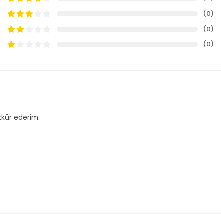
(0)
(0)
(0)
kkür ederim.