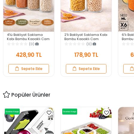
4'lü Bakliyat Saklama
2'li Bakliyat Saklama Kabı
6'lı Ba
Kabı Bambu Kapaklı Cam
Bambu Kapaklı Cam
Bambu 
Kavanoz Vakumlu
Kavanoz Vakumlu
Kavano
(0)
(0)
Baharatlık Mutfak
Baharatlık Mutfak
Baharat
Organizer Seti
Organizer Seti
Organiz
428,90 TL
178,90 TL
6
Sepete Ekle
Sepete Ekle
Popüler Ürünler
Ücretsiz Kargo
Ücretsiz Kargo