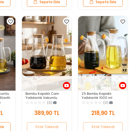
kle
Sepete Ekle
Sepete Ekle
Stok Tükendi
Stok Tükendi
kumlu
Bambu Kapaklı Cam
2'li Bambu Kapaklı
Stantlı
Yağdanlık Vakumlu
Yağdanlık 1000 ml
k
Ahşap Stantlı Sirkelik
Borosilikat Cam Yağlık
(0)
(0)
 Şişesi
Zeytinyağı Şişesi Yağlık
Sirkelik Şişesi Master
900 ml 3'lü Set
Vakumlu Sosluk
TL
389,90 TL
218,90 TL
kle
Stok Tükendi
Stok Tükendi