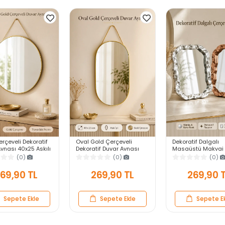
rçeveli Dekoratif
Oval Gold Çerçeveli
Dekoratif Dalgalı
ynası 40x25 Askılı
Dekoratif Duvar Aynası
Masaüstü Makyaj 
 Salon Antre
40x25 Askılı Modern
Gümüş Bakır Çerçe
(0)
(0)
(0)
Yatak Odası
Salon Antre Banyo Yatak
Modern Yakın Duv
Odası Aynası
69,90 TL
269,90 TL
269,90 
Sepete Ekle
Sepete Ekle
Sepete E