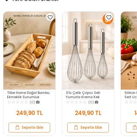
Tilbe Home Doğal Bambu
3’lü Çelik Çırpıcı Seti
Silikon 
Ekmeklik Sunumluk
Yumurta Krema Kek
Sert U
Dikdörtgen Kahvaltı ve
Hamuru Çırpma Teli Pratik
Yapışma
(0)
(0)
Servis Sepeti
Sos Karıştırıcı Mutfak Teli
Gri Ser
249,90 TL
249,90 TL
1
Sepete Ekle
Sepete Ekle