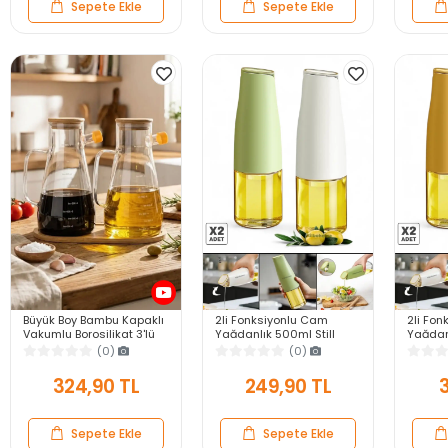
Sepete Ekle
Sepete Ekle
Büyük Boy Bambu Kapaklı
2li Fonksiyonlu Cam
2li Fo
Vakumlu Borosilikat 3'lü
Yağdanlık 500ml Still
Yağdan
Set Cam Yağlık Sirkelik
Yerçekimi Otomatik
Yerçek
(0)
(0)
Bambu Altlik
Kapak Damlatmayan
Kapak
Ağızlı Yağlık Sosluk
Ağızlı S
324,90 TL
249,90 TL
Sepete Ekle
Sepete Ekle