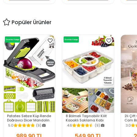
Popüler Ürünler
Ücretsiz Kargo
Ücretsiz Kargo
Patates Sebze Küp Rende
8 Bölmeli Taşınabilir Kilit
2li Çift
Doğrayıcı Dicer Mandolin
Kapaklı Saklama Kabı
Cam Ba
Dilimleyici Jülyen Kesici
Kahvaltılık Organizer
250ml 
5.0
(9)
4.6
(9)
3.0
Vegetable Chopper Seti
Piknik Seti Gıda Kutusu
Meşrub
Bardağ
989,90 TL
549,90 TL
2