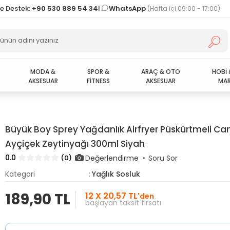
ve Destek:
+90 530 889 54 34
|
WhatsApp
(Hafta içi 09:00 - 17:00)
MODA &
SPOR &
ARAÇ & OTO
HOBİ 
AKSESUAR
FİTNESS
AKSESUAR
MAR
Büyük Boy Sprey Yağdanlık Airfryer Püskürtmeli Ca
Ayçiçek Zeytinyağı 300ml Siyah
0.0
Değerlendirme
(0)
Soru Sor
Kategori
: Yağlık Sosluk
189,90 TL
12 X 20,57 TL
'den
başlayan taksit fırsatı