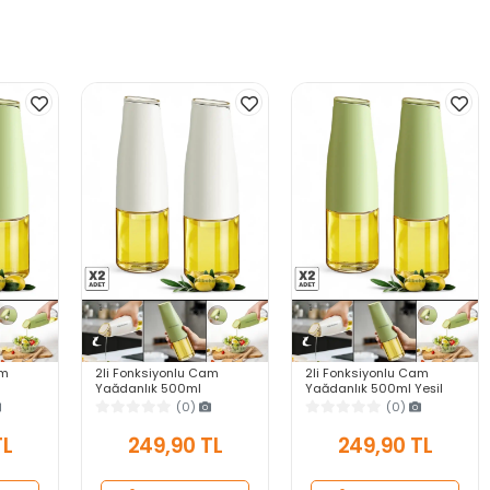
am
2li Fonksiyonlu Cam
2li Fonksiyonlu Cam
Yağdanlık 500ml
Yağdanlık 500ml Yeşil
k
Yerçekimi Otomatik
Yerçekimi Otomatik
(0)
(0)
atmayan
Kapak Açma
Kapak Damlatmayan
k
Damlatmayan Ağızlı
Ağızlı Yağlık Sosluk
TL
249,90 TL
249,90 TL
Yağlık Sosluk