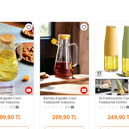
Kapaklı Cam
Bambu Kapaklı Cam
2li Fonksiyonlu C
lık Vakumlu
Yağdanlık Vakumlu
Yağdanlık 500ml
ikat Cam Sirkelik
Ahşap Stantlı Sirkelik
Yerçekimi Otomati
(0)
(0)
(0)
ağı Şişesi Yağlık
Zeytinyağı Şişesi Yağlık
Kapak Still Daml
.
900 ml
Ağızlı Yağlık Soslu
199,90 TL
269,90 TL
249,90 