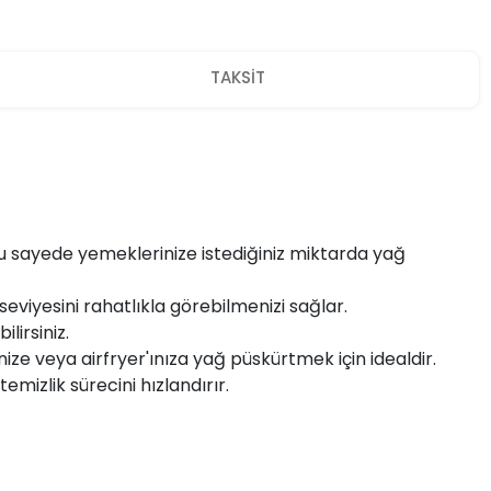
TAKSİT
u sayede yemeklerinize istediğiniz miktarda yağ
eviyesini rahatlıkla görebilmenizi sağlar.
lirsiniz.
inize veya airfryer'ınıza yağ püskürtmek için idealdir.
mizlik sürecini hızlandırır.