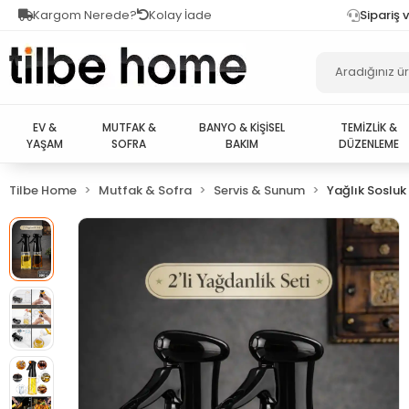
Kargom Nerede?
Kolay İade
Sipariş 
EV &
MUTFAK &
BANYO & KİŞİSEL
TEMİZLİK &
YAŞAM
SOFRA
BAKIM
DÜZENLEME
Tilbe Home
Mutfak & Sofra
Servis & Sunum
Yağlık Sosluk