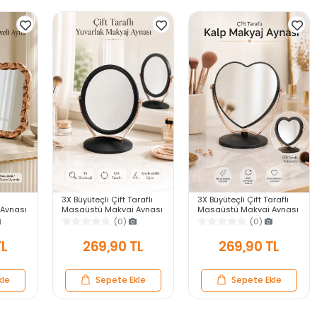
3X Büyüteçli Çift Taraflı
3X Büyüteçli Çift Taraflı
Aynası
Masaüstü Makyaj Aynası
Masaüstü Makyaj Aynası
veli
Daire Siyah Rose Gold
Kalpi Siyah Rose Gold
(0)
(0)
ar Ayna
Standlı Dekoratif Yakın
Standlı Dekoratif Yakın
Ayna
Ayna
TL
269,90 TL
269,90 TL
kle
Sepete Ekle
Sepete Ekle