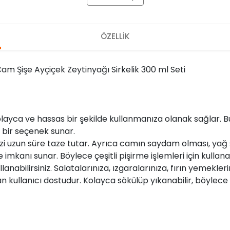
ÖZELLİK
am Şişe Ayçiçek Zeytinyağı Sirkelik 300 ml Seti
ayca ve hassas bir şekilde kullanmanıza olanak sağlar. B
l bir seçenek sunar.
zi uzun süre taze tutar. Ayrıca camın saydam olması, yağ s
kanı sunar. Böylece çeşitli pişirme işlemleri için kullanabi
lanabilirsiniz. Salatalarınıza, ızgaralarınıza, fırın yemekler
kullanıcı dostudur. Kolayca sökülüp yıkanabilir, böylece te