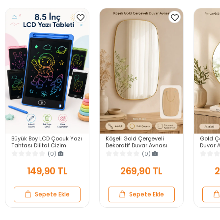
Büyük Boy LCD Çocuk Yazı
Köşeli Gold Çerçeveli
Gold Çe
Tahtası Dijital Çizim
Dekoratif Duvar Aynası
Duvar A
Tableti Kalemli Silinebilir
40X25 Askılı Modern
Modern
(0)
(0)
8.5′ Oyuncak Not Defteri
Salon Antre Banyo Yatak
Banyo 
Odası Ayna
Aynası
149,90 TL
269,90 TL
2
Sepete Ekle
Sepete Ekle