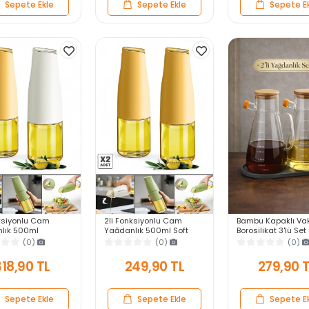
Sepete Ekle
Sepete Ekle
Sepete E
nksiyonlu Cam
2li Fonksiyonlu Cam
Bambu Kapaklı Va
lık 500ml
Yağdanlık 500ml Soft
Borosilikat 3'lü Set 
imi Otomatik
Yerçekimi Otomatik
Cam Yağlık Sirkeli
(0)
(0)
(0)
 Damlatmayan
Kapak Damlatmayan
Ayçiçek Zeytinyağı
till Yağlık Sosluk
Ağızlı Yağlık Sosluk
318,90 TL
249,90 TL
279,90 
Sepete Ekle
Sepete Ekle
Sepete E