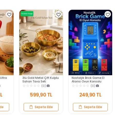
Ücretsiz Kargo
 Ultra
3lü Gold Metal Çift Kulplu
Nostaljik Brick Game El
Sahan Tava Seti
Atarisi Oyun Konsolu
anıklı
Kahvaltılık Meze
9999 in 1 Pilli Atari
(0)
(0)
ek
Menemen Mutfak Sofra
Eğlenceli Çocuk Oyuncağı
Sunum Kabı Seti
TL
599,90 TL
249,90 TL
kle
Sepete Ekle
Sepete Ekle