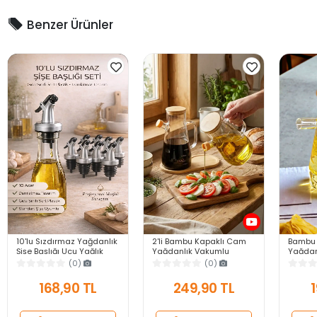
Benzer Ürünler
10'lu Sızdırmaz Yağdanlık
2'li Bambu Kapaklı Cam
Bambu 
Şişe Başlığı Ucu Yağlık
Yağdanlık Vakumlu
Yağdan
Sirkelik Sosluk Tıpası
Borosilikat Cam Sirkelik
Borosil
(0)
(0)
Damlatmaz Şişe Tapası
Zeytinyağı Şişesi Yağlık
Zeytiny
Seti
900 ml.
900 ml
168,90 TL
249,90 TL