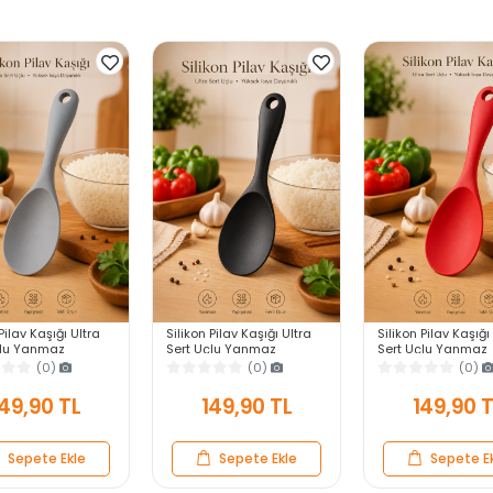
Pilav Kaşığı Ultra
Silikon Pilav Kaşığı Ultra
Silikon Pilav Kaşığı
çlu Yanmaz
Sert Uçlu Yanmaz
Sert Uçlu Yanmaz
z Isıya Dayanıklı
Yapışmaz Isıya Dayanıklı
Yapışmaz Isıya Day
(0)
(0)
(0)
vis Yemek Kaşığı
Siyah Servis Yemek Kaşığı
Kırmızı Servis Yem
Kaşığı
49,90 TL
149,90 TL
149,90 
Sepete Ekle
Sepete Ekle
Sepete E