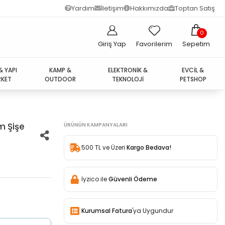
Yardım
İletişim
Hakkımızda
Toptan Satış
0
Giriş Yap
Favorilerim
Sepetim
& YAPI
KAMP &
ELEKTRONİK &
EVCİL &
KET
OUTDOOR
TEKNOLOJİ
PETSHOP
m Şişe
ÜRÜNÜN KAMPANYALARI
500 TL ve Üzeri
Kargo Bedava!
İyzico ile
Güvenli Ödeme
Kurumsal Fatura
'ya Uygundur