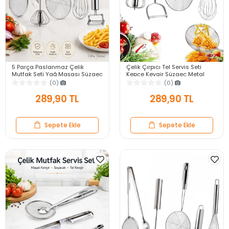
5 Parça Paslanmaz Çelik
Çelik Çırpıcı Tel Servis Seti
Mutfak Seti Yağ Maşası Süzgeç
Kepçe Kevgir Süzgeç Metal
Kevgir Kepçe Basçek Çırpıcı Tel
Patates Soyacağı Basmalı
(0)
(0)
Çırpıcı Patates Soyacak
Yumurta Çırpıcısı
289,90 TL
289,90 TL
Sepete Ekle
Sepete Ekle