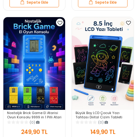
Sepete Ekle
Sepete Ekle
Nostaljik Brick Game El Atarisi
Büyük Boy LCD Çocuk Yazı
Oyun Konsolu 9999 in 1 Pilli Atari
Tahtası Dijital Çizim Tableti
Eğlenceli Çocuk Oyuncağı
Kalemli Silinebilir 8.5′ Oyuncak
(0)
(0)
Not Defteri
249,90 TL
149,90 TL