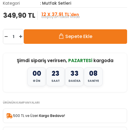
Kategori
: Mutfak Setleri
349,90 TL
12 X 37,91 TL
'den
başlayan taksit fırsatı
Sepete Ekle
Şimdi sipariş verirsen,
PAZARTESİ
kargoda
00
23
33
06
GÜN
SAAT
DAKIKA
SANIYE
ÜRÜNÜN KAMPANYALARI
500 TL ve Üzeri
Kargo Bedava!