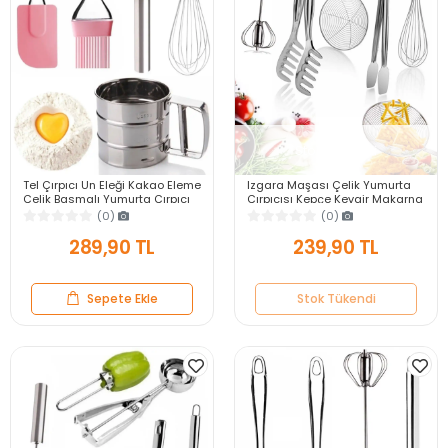
Stok Tükendi
Tel Çırpıcı Un Eleği Kakao Eleme
Izgara Maşası Çelik Yumurta
Çelik Basmalı Yumurta Çırpıcı
Çırpıcısı Kepçe Kevgir Makarna
Silikon Yağ Fırçası Silikon
Salata Maşası Karıştırıcı Tel
(0)
(0)
Spatula
Çırpıcısı
289,90 TL
239,90 TL
Sepete Ekle
Stok Tükendi