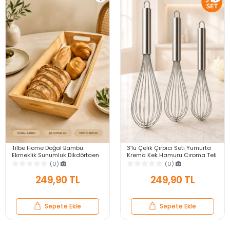
Tilbe Home Doğal Bambu
3’lü Çelik Çırpıcı Seti Yumurta
Ekmeklik Sunumluk Dikdörtgen
Krema Kek Hamuru Çırpma Teli
Kahvaltı ve Servis Sepeti
Pratik Sos Karıştırıcı Mutfak Teli
(0)
(0)
249,90 TL
249,90 TL
Sepete Ekle
Sepete Ekle