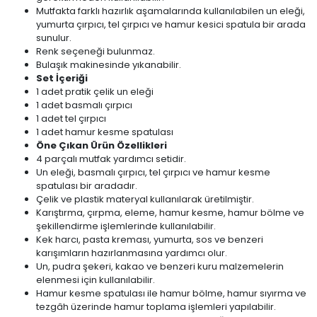
Mutfakta farklı hazırlık aşamalarında kullanılabilen un eleği,
yumurta çırpıcı, tel çırpıcı ve hamur kesici spatula bir arada
sunulur.
Renk seçeneği bulunmaz.
Bulaşık makinesinde yıkanabilir.
Set İçeriği
1 adet pratik çelik un eleği
1 adet basmalı çırpıcı
1 adet tel çırpıcı
1 adet hamur kesme spatulası
Öne Çıkan Ürün Özellikleri
4 parçalı mutfak yardımcı setidir.
Un eleği, basmalı çırpıcı, tel çırpıcı ve hamur kesme
spatulası bir aradadır.
Çelik ve plastik materyal kullanılarak üretilmiştir.
Karıştırma, çırpma, eleme, hamur kesme, hamur bölme ve
şekillendirme işlemlerinde kullanılabilir.
Kek harcı, pasta kreması, yumurta, sos ve benzeri
karışımların hazırlanmasına yardımcı olur.
Un, pudra şekeri, kakao ve benzeri kuru malzemelerin
elenmesi için kullanılabilir.
Hamur kesme spatulası ile hamur bölme, hamur sıyırma ve
tezgâh üzerinde hamur toplama işlemleri yapılabilir.