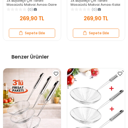
3X Büyüteçli Çift Taraflı
3X Büyüteçli Çift Taraflı
Masaüstü Makyaj Aynası Daire
Masaüstü Makyaj Aynası Kalpi
Siyah Rose Gold Standlı
Siyah Rose Gold Standlı
(0)
(0)
Dekoratif Yakın Ayna
Dekoratif Yakın Ayna
269,90 TL
269,90 TL
Sepete Ekle
Sepete Ekle
Benzer Ürünler