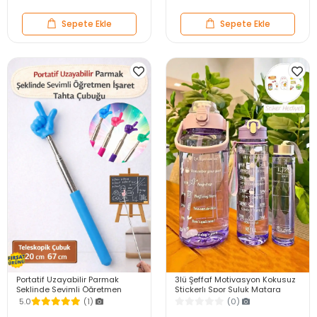
Sepete Ekle
Sepete Ekle
Portatif Uzayabilir Parmak
3lü Şeffaf Motivasyon Kokusuz
Şeklinde Sevimli Öğretmen
Stickerlı Spor Suluk Matara
İşaret Tahta Çubuğu Teleskopik
Pipetli Taşınabilir Su Şişesi Soft
5.0
(1)
(0)
Çubuk 20cm 67cm
Purple