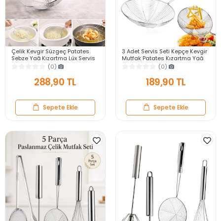
Çelik Kevgir Süzgeç Patates
3 Adet Servis Seti Kepçe Kevgir
Sebze Yağ Kızartma Lüx Servis
Mutfak Patates Kızartma Yağ
Seti Mutfak Tel Kepçe Kızartma
Süzgeci Çelik Kevgir Kepçe
(0)
(0)
Kevgir Set
Süzgeç Seti
288,90 TL
189,90 TL
Sepete Ekle
Sepete Ekle