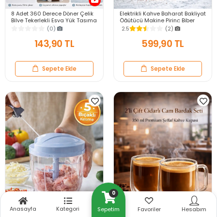
8 Adet 360 Derece Döner Çelik
Elektrikli Kahve Baharat Bakliyat
Bilye Tekerlekli Eşya Yük Taşıma
Öğütücü Makine Pirinç Biber
Yapışkanlı Eşya Kaydırma
Tahıl Öğütücü Değirmen Gıda
(0)
2.5
(2)
Aparatı Set
Öğütücü
143,90 TL
599,90 TL
Sepete Ekle
Sepete Ekle
0
Anasayfa
Kategori
Sepetim
Favoriler
Hesabım