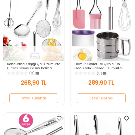
Stok Tükendi
Dondurma Kaşığı Çelik Yumurta
Hamur Kesici Tel Çırpıcı Un
Çırpıcı Servis Kaşığı Dolma
Eleği Çelik Basmalı Yumurta
Biber Oyucu Kevgir Kepçe
Çırpıcı Silikon Yağ Fırçası
(0)
(0)
Patates Soyucu
Silikon Spatula
268,90 TL
289,90 TL
Stok Tükendi
Stok Tükendi