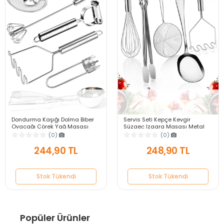
Stok Tükendi
Stok Tükendi
Dondurma Kaşığı Dolma Biber
Servis Seti Kepçe Kevgir
Oyacağı Çörek Yağ Maşası
Süzgeç Izgara Maşası Metal
Yumurta Çırpıcı Patates Ezici
Patates Ezici Çelik Tel Çırpıcı
(0)
(0)
Soyacak Seti
Servis Kaşığı
244,90 TL
248,90 TL
Stok Tükendi
Stok Tükendi
Popüler Ürünler