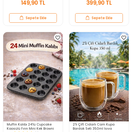
149,90 TL
399,90 TL
Sepete Ekle
Sepete Ekle
Muffin Kalıbı 24'lü Cupcake
2'li Çift Cidarlı Cam Kupa
Kapsülü Fırın Mini Kek Browni
Bardak Seti 350ml Isıya