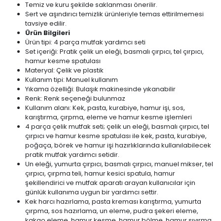
Temiz ve kuru şekilde saklanması önerilir.
Sert ve aşındırıcı temizlik ürünleriyle temas ettirilmemesi
tavsiye edilir.
Ürün Bilgileri
Ürün tipi: 4 parça mutfak yardımcı seti
Set içeriği: Pratik çelik un eleği, basmalı çırpıcı, tel çırpıcı,
hamur kesme spatulası
Materyal: Çelik ve plastik
Kullanım tipi: Manuel kullanım
Yıkama özelliği: Bulaşık makinesinde yıkanabilir
Renk: Renk seçeneği bulunmaz
Kullanım alanı: Kek, pasta, kurabiye, hamur işi, sos,
karıştırma, çırpma, eleme ve hamur kesme işlemleri
4 parça çelik mutfak seti; çelik un eleği, basmalı çırpıcı, tel
çırpıcı ve hamur kesme spatulası ile kek, pasta, kurabiye,
poğaça, börek ve hamur işi hazırlıklarında kullanılabilecek
pratik mutfak yardımcı setidir.
Un eleği, yumurta çırpıcı, basmalı çırpıcı, manuel mikser, tel
çırpıcı, çırpma teli, hamur kesici spatula, hamur
şekillendirici ve mutfak aparatı arayan kullanıcılar için
günlük kullanıma uygun bir yardımcı settir.
Kek harcı hazırlama, pasta kreması karıştırma, yumurta
çırpma, sos hazırlama, un eleme, pudra şekeri eleme,
kakao eleme, hamur kesme, hamur bölme, hamur sıyırma