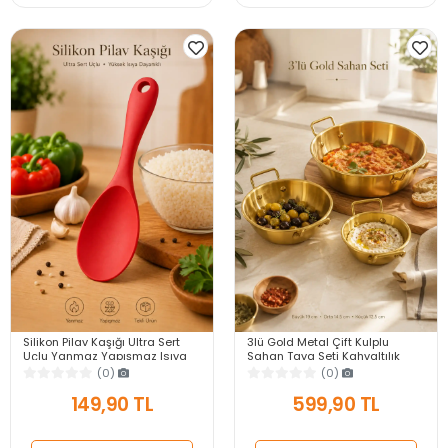
Silikon Pilav Kaşığı Ultra Sert
3lü Gold Metal Çift Kulplu
Uçlu Yanmaz Yapışmaz Isıya
Sahan Tava Seti Kahvaltılık
Dayanıklı Kırmızı Servis Yemek
Meze Menemen Mutfak Sofra
(0)
(0)
Kaşığı
Sunum Kabı Seti
149,90 TL
599,90 TL