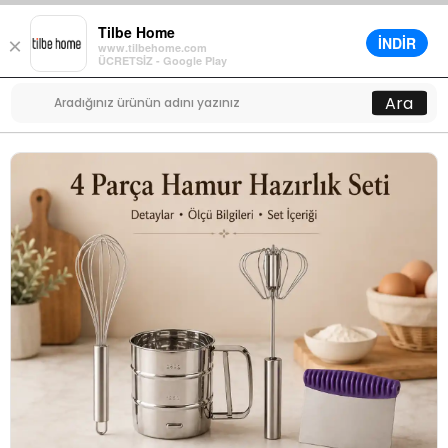
Tilbe Home
İNDİR
×
www.tilbehome.com
0
ÜCRETSİZ - Google Play
Menü
Ara