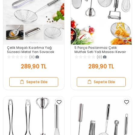
Çelik Maşalı Kızartma Yağ
5 Parça Paslanmaz Çelik
Süzgeci Metal Yan Soyacak
Mutfak Seti Yağ Maşası Kevgir
Patates Soyacak Servis Seti
Kepçe Tel Çırpıcı Patates Sebze
(0)
(0)
Kepçe Kevgir Süzgeç
Soyacağı
289,90 TL
289,90 TL
Sepete Ekle
Sepete Ekle