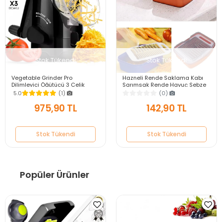
Stok Tükendi
Stok Tükendi
Vegetable Grinder Pro
Hazneli Rende Saklama Kabı
Dilimleyici Öğütücü 3 Çelik
Sarımsak Rende Havuç Sebze
Bıçaklı Kollu Rende Sebze
Rendesi Mutfak Dilimleyici
5.0
(1)
(0)
Doğrayıcı Mutfak Robotu
Doğrayıcı Rende
975,90 TL
142,90 TL
Stok Tükendi
Stok Tükendi
Popüler Ürünler