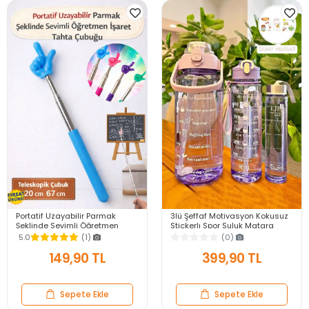
Portatif Uzayabilir Parmak
3lü Şeffaf Motivasyon Kokusuz
Şeklinde Sevimli Öğretmen
Stickerlı Spor Suluk Matara
İşaret Tahta Çubuğu Teleskopik
Pipetli Taşınabilir Su Şişesi Soft
5.0
(1)
(0)
Çubuk 20cm 67cm
Purple
149,90 TL
399,90 TL
Sepete Ekle
Sepete Ekle