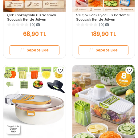
Çok Fonksiyonlu 6 Kademeli
5'li Çok Fonksiyonlu 6 Kademeli
Soyacak Rende Jülyen
Soyacak Rende Jülyen
Dilimleyici Meyve Sebze
Dilimleyici Meyve Sebze
(0)
(0)
Patates Soyma Aparatı
Patates Soyma Aparatı
68,90 TL
189,90 TL
Sepete Ekle
Sepete Ekle