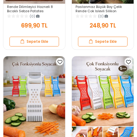
Rende Dilimleyici Hazneli 8
Paslanmaz Büyük Boy Çelik
Bıçaklı Sebze Patates
Rende Çok Işlevli Silikon
Rendeleme Mandolin Doğrayıcı
Tabanlı Çok Fonksiyonlu Peynir
(0)
(0)
Lüx Dicer Rende Seti
Doğrayıcı Rende
699,90 TL
248,90 TL
Sepete Ekle
Sepete Ekle