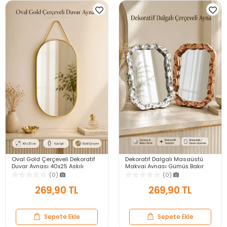
Oval Gold Çerçeveli Dekoratif
Dekoratif Dalgalı Masaüstü
Duvar Aynası 40x25 Askılı
Makyaj Aynası Gümüş Bakır
Modern Salon Antre Banyo
Çerçeveli Modern Yakın Duvar
(0)
(0)
Yatak Odası Aynası
Ayna
269,90 TL
269,90 TL
Sepete Ekle
Sepete Ekle