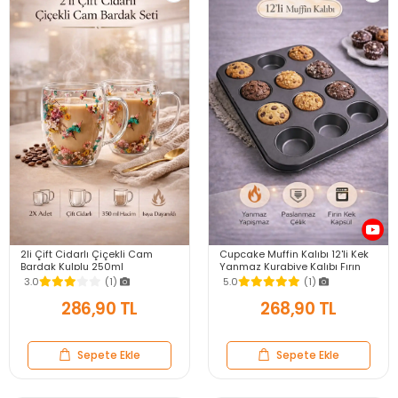
2li Çift Cidarlı Çiçekli Cam
Cupcake Muffin Kalıbı 12'li Kek
Bardak Kulplu 250ml
Yanmaz Kurabiye Kalıbı Fırın
Kurutulmuş Flower Meşrubat El
Çörek Kapsül Tepsisi
3.0
(1)
5.0
(1)
Yapımı Kahve Bardağı
Paslanmaz Siyah
286,90 TL
268,90 TL
Sepete Ekle
Sepete Ekle