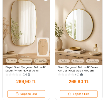
Köşeli Gold Çerçeveli Dekoratif
Gold Çerçeveli Dekoratif Duvar
Duvar Aynası 40X25 Askılı
Aynası 40x25 Askılı Modern
Modern Salon Antre Banyo
Salon Antre Banyo Yatak Odası
(0)
(0)
Yatak Odası Ayna
Aynası
269,90 TL
269,90 TL
Sepete Ekle
Sepete Ekle