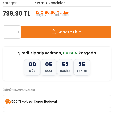
Kategori
: Pratik Rendeler
799,90 TL
12 X 86,66 TL
'den
başlayan taksit fırsatı
Sepete Ekle
Şimdi sipariş verirsen,
BUGÜN
kargoda
00
05
52
23
GÜN
SAAT
DAKIKA
SANIYE
ÜRÜNÜN KAMPANYALARI
500 TL ve Üzeri
Kargo Bedava!