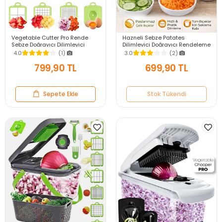
Vegetable Cutter Pro Rende
Hazneli Sebze Patates
Sebze Doğrayıcı Dilimleyici
Dilimleyici Doğrayıcı Rendeleme
Hazneli Soğan Küp Kesici Dicer
Kesici Mandolin Beyaz Yeşil Lüx
4.0
(1)
3.0
(2)
Rende Seti
Rende Seti
799,90 TL
699,90 TL
Sepete Ekle
Stok Tükendi