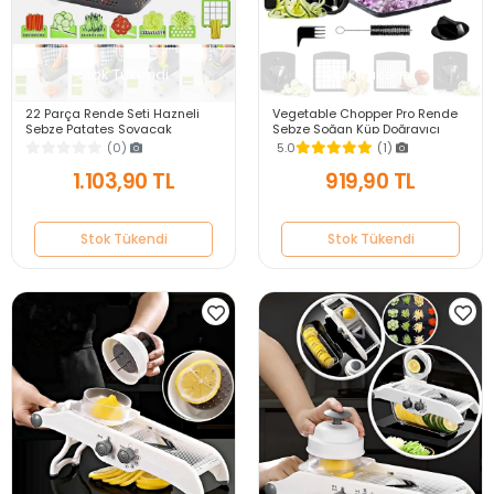
Stok Tükendi
Stok Tükendi
22 Parça Rende Seti Hazneli
Vegetable Chopper Pro Rende
Sebze Patates Soyacak
Sebze Soğan Küp Doğrayıcı
Dilimleyici Küp Doğrayıcı Kesici
Dilimleyici Spiral Kesici Dicer
(0)
5.0
(1)
Cutter Slicer
Rende Seti
1.103,90 TL
919,90 TL
Stok Tükendi
Stok Tükendi