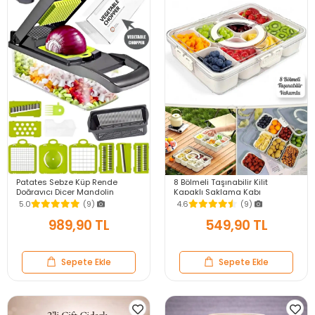
Patates Sebze Küp Rende
8 Bölmeli Taşınabilir Kilit
Doğrayıcı Dicer Mandolin
Kapaklı Saklama Kabı
Dilimleyici Jülyen Kesici
Kahvaltılık Organizer Piknik Seti
5.0
(9)
4.6
(9)
Vegetable Chopper Seti
Gıda Kutusu
989,90 TL
549,90 TL
Sepete Ekle
Sepete Ekle