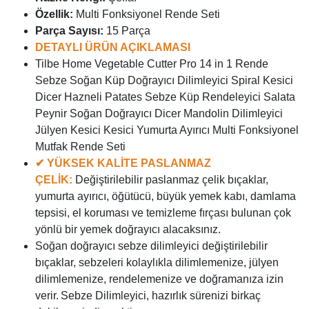
Özellik:
Multi Fonksiyonel Rende Seti
Parça Sayısı:
15 Parça
DETAYLI ÜRÜN AÇIKLAMASI
Tilbe Home Vegetable Cutter Pro 14 in 1 Rende
Sebze Soğan Küp Doğrayıcı Dilimleyici Spiral Kesici
Dicer Hazneli Patates Sebze Küp Rendeleyici Salata
Peynir Soğan Doğrayıcı Dicer Mandolin Dilimleyici
Jülyen Kesici Kesici Yumurta Ayırıcı Multi Fonksiyonel
Mutfak Rende Seti
✔ YÜKSEK KALİTE PASLANMAZ
ÇELİK:
Değiştirilebilir paslanmaz çelik bıçaklar,
yumurta ayırıcı, öğütücü, büyük yemek kabı, damlama
tepsisi, el koruması ve temizleme fırçası bulunan çok
yönlü bir yemek doğrayıcı alacaksınız.
Soğan doğrayıcı sebze dilimleyici değiştirilebilir
bıçaklar, sebzeleri kolaylıkla dilimlemenize, jülyen
dilimlemenize, rendelemenize ve doğramanıza izin
verir.
Sebze Dilimleyici, hazırlık sürenizi birkaç