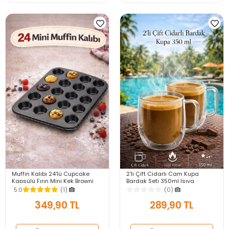
Muffin Kalıbı 24'lü Cupcake
2'li Çift Cidarlı Cam Kupa
Kapsülü Fırın Mini Kek Browni
Bardak Seti 350ml Isıya
Kekstra Kurabiye Kalıbı Muffin
Dayanıklı Espresso Sunum
5.0
(1)
(0)
Baking Pan
Kulplu Kahve Bardağı
349,90 TL
289,90 TL