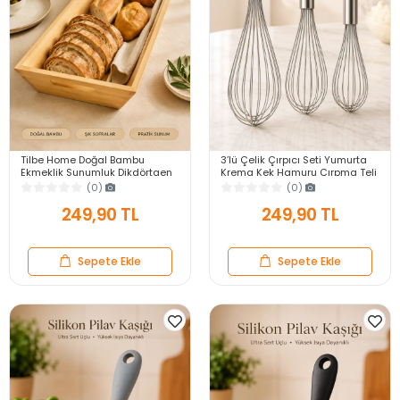
Tilbe Home Doğal Bambu
3’lü Çelik Çırpıcı Seti Yumurta
Ekmeklik Sunumluk Dikdörtgen
Krema Kek Hamuru Çırpma Teli
Kahvaltı ve Servis Sepeti
Pratik Sos Karıştırıcı Mutfak Teli
(0)
(0)
249,90 TL
249,90 TL
Sepete Ekle
Sepete Ekle