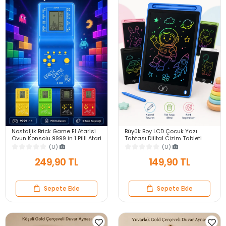
Nostaljik Brick Game El Atarisi
Büyük Boy LCD Çocuk Yazı
Oyun Konsolu 9999 in 1 Pilli Atari
Tahtası Dijital Çizim Tableti
Eğlenceli Çocuk Oyuncağı
Kalemli Silinebilir 8.5′ Oyuncak
(0)
(0)
Not Defteri
249,90 TL
149,90 TL
Sepete Ekle
Sepete Ekle