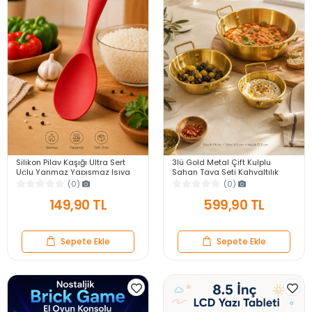
Silikon Pilav Kaşığı Ultra Sert
3lü Gold Metal Çift Kulplu
Uçlu Yanmaz Yapışmaz Isıya
Sahan Tava Seti Kahvaltılık
Dayanıklı Kırmızı Servis Yemek
Meze Menemen Mutfak Sofra
(0)
(0)
Kaşığı
Sunum Kabı Seti
149,90 TL
599,90 TL
Sepete Ekle
Sepete Ekle