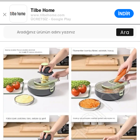
Tilbe Home
İNDİR
×
www.tilbehome.com
0
ÜCRETSİZ - Google Play
Menü
Ara