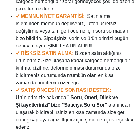
kargoda herhangi bir zarar görmeyecek şekilde özenle
paketlenmektedir.
✔ MEMNUNİYET GARANTİSİ:
Satın alma
işleminden memnun değilseniz, lütfen ücretsiz
değiştirme veya tam geri ödeme için soru sormadan
bize bildirin. Siparişinizi verin ve ürünlerimizi bugün
deneyimleyin, ŞİMDİ SATIN ALIN!!!
✔ RİSKSİZ SATIN ALMA:
Bizden satın aldığınız
ürünlerimiz Size ulaşana kadar kargoda herhangi bir
kırılma, çizilme, deforme olması durumunda bize
bildirmeniz durumunda mümkün olan en kısa
zamanda problemi çözeceğiz.
✔ SATIŞ ÖNCESİ VE SONRASI DESTEK:
Ürünlerimizle hakkında "
Soru, Öneri, Dilek ve
Şikayetlerinizi
" bize
"Satıcıya Soru Sor"
alanından
ulaşarak bildirebilirsiniz en kısa zamanda size geri
dönüş sağlayacağız. İlginiz için şimdiden çok teşekkür
ederiz.