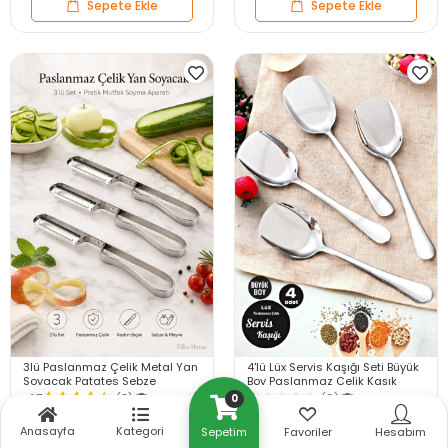
Sepete Ekle
Sepete Ekle
3lü Paslanmaz Çelik Metal Yan
4'lü Lüx Servis Kaşığı Seti Büyük
Soyacak Patates Sebze
Boy Paslanmaz Çelik Kaşık
Salatalık Havuç Soyacağı
Salata Yemek Mutfak Kaşığı
4.7
(3)
(0)
0
Mutfak Soyma Aparatı
199,90 TL
299,90 TL
Anasayfa
Kategori
Sepetim
Favoriler
Hesabım