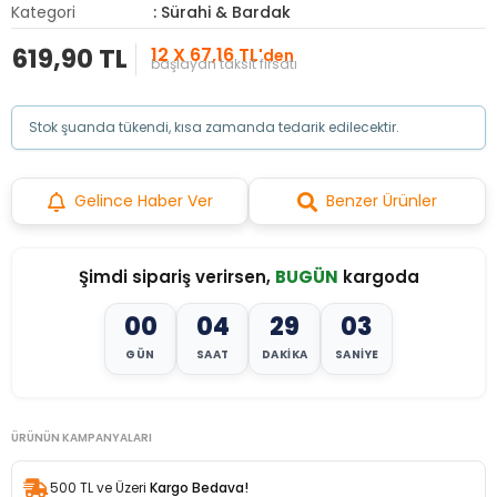
Kategori
: Sürahi & Bardak
619,90 TL
12 X 67,16 TL
'den
başlayan taksit fırsatı
Stok şuanda tükendi, kısa zamanda tedarik edilecektir.
Gelince Haber Ver
Benzer Ürünler
Şimdi sipariş verirsen,
BUGÜN
kargoda
00
04
29
01
GÜN
SAAT
DAKIKA
SANIYE
ÜRÜNÜN KAMPANYALARI
500 TL ve Üzeri
Kargo Bedava!