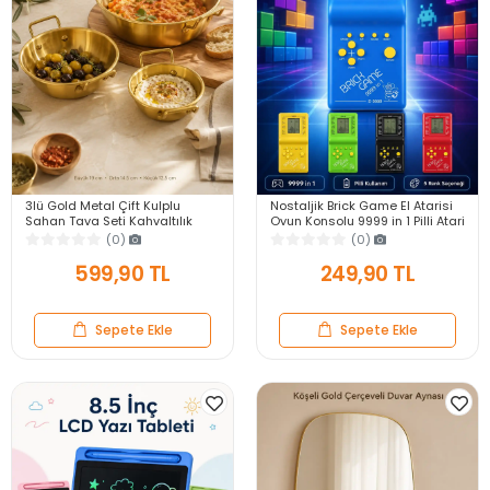
3lü Gold Metal Çift Kulplu
Nostaljik Brick Game El Atarisi
Sahan Tava Seti Kahvaltılık
Oyun Konsolu 9999 in 1 Pilli Atari
Meze Menemen Mutfak Sofra
Eğlenceli Çocuk Oyuncağı
(0)
(0)
Sunum Kabı Seti
599,90 TL
249,90 TL
Sepete Ekle
Sepete Ekle