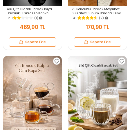
4’lü Çift Cidarlı Bardak Isıya
2li Boncuklu Bardak Meşrubat
Dayanıklı Espresso Kahve
Su Kahve Sunum Bardağı Isıya
Sunum Bardağı Viski Cam Kupa
Dayanıklı Borosilikat Cam Retro
2.0
(1)
4.5
(2)
Bardağı 250ml
Bardaklar
489,90 TL
170,90 TL
Sepete Ekle
Sepete Ekle