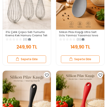
3’lü Çelik Çırpıcı Seti Yumurta
Silikon Pilav Kaşığı Ultra Sert
Krema Kek Hamuru Çırpma Teli
Uçlu Yanmaz Yapışmaz Isıya
Pratik Sos Karıştırıcı Mutfak Teli
Dayanıklı Gri Servis Yemek
(0)
(0)
Kaşığı
249,90 TL
149,90 TL
Sepete Ekle
Sepete Ekle