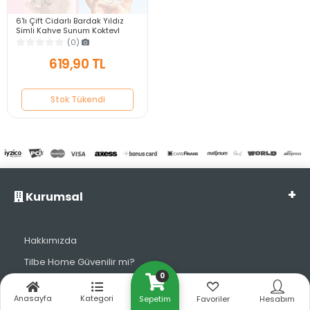
6'lı Çift Cidarlı Bardak Yıldız
Simli Kahve Sunum Kokteyl
Bardağı Isıya Dayanıklı
(0)
Borosilikat 250ml
619,90 TL
Stok Tükendi
Kurumsal
Hakkımızda
Tilbe Home Güvenilir mi?
0
Müşteri Yorumları
Anasayfa
Kategori
Sepetim
Favoriler
Hesabım
Mesafeli Satış Sözleşmesi