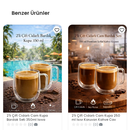
Benzer Ürünler
2'li Çift Cidarlı Cam Kupa
2’li Çift Cidarlı Cam Kupa 250
Bardak Seti 350ml Isıya
ml Isıyı Koruyan Kahve Çay
Dayanıklı Espresso Sunum
Fincanı Kulplu Espresso Cam
(0)
(0)
Kulplu Kahve Bardağı
Bardak