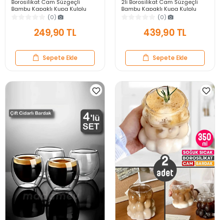
Borosilikat Cam Süzgeçli
2li Borosilikat Cam Süzgeçli
Bambu Kapaklı Kupa Kulplu
Bambu Kapaklı Kupa Kulplu
Demlik Modeli Çift Kat Bitki Çay
Demlik Tarz Çift Kat Bitki Çay
(0)
(0)
Bardağı 400 ml.
Bardağı 400ml
249,90 TL
439,90 TL
Sepete Ekle
Sepete Ekle