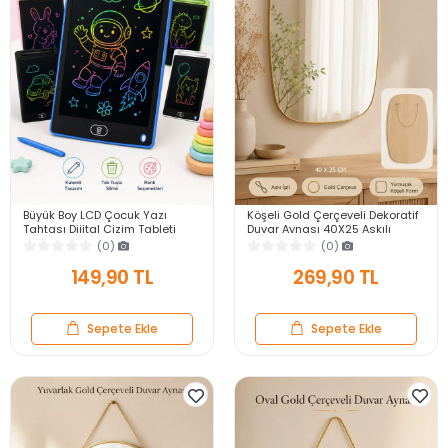
Büyük Boy LCD Çocuk Yazı
Köşeli Gold Çerçeveli Dekoratif
Tahtası Dijital Çizim Tableti
Duvar Aynası 40X25 Askılı
Kalemli Silinebilir 8.5′ Oyuncak
Modern Salon Antre Banyo
(0)
(0)
Not Defteri
Yatak Odası Ayna
149,90 TL
269,90 TL
Sepete Ekle
Sepete Ekle