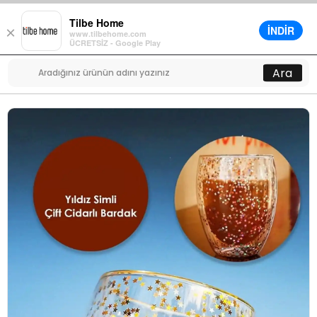
Tilbe Home
İNDİR
×
www.tilbehome.com
0
ÜCRETSİZ - Google Play
Menü
Ara