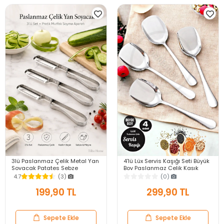
3lü Paslanmaz Çelik Metal Yan
4'lü Lüx Servis Kaşığı Seti Büyük
Soyacak Patates Sebze
Boy Paslanmaz Çelik Kaşık
Salatalık Havuç Soyacağı
Salata Yemek Mutfak Kaşığı
4.7
(3)
(0)
Mutfak Soyma Aparatı
199,90 TL
299,90 TL
Sepete Ekle
Sepete Ekle