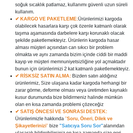
soğuk sıcaklık patlamaz, kullanımı güvenli uzun süreli
kullanım.
✔ KARGO VE PAKETLEME:
Ürünlerimizi kargoda
olabilecek hasarlara karşı çok özenle katmanlı olarak
taşıma aşamasında darbelere karşı korunaklı olacak
şekilde paketlemekteyiz. Ürünlerin kargoda hasar
alması müşteri açısından can sıkıcı bir problem
olmakta ve aynı zamanda bizim içinde ciddi bir maddi
kayıp ve müşteri memnuniyetsizliğine yol açmaktadır
bunun için ürünlerimizi 2 kat katmanlı paketlemekteyiz.
✔ RİSKSİZ SATIN ALMA:
Bizden satın aldığınız
ürünlerimiz, Size ulaşana kadar kargoda herhangi bir
zarar görme, deforme olması veya üretimden kaynaklı
kusur durumunda bize bildirmeniz halinde mümkün
olan en kısa zamanda problemi çözeceğiz
✔ SATIŞ ÖNCESİ VE SONRASI DESTEK:
Ürünlerimizle hakkında
"
Soru, Öneri, Dilek ve
Şikayetlerinizi
"
bize
"Satıcıya Soru Sor"
alanından
ulaşarak bildirebilirsiniz en kısa zamanda size geri