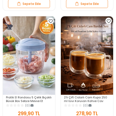
Sepete Ekle
Sepete Ekle
Pratik El Rondosu 5 Çelik Bıçaklı
2’li Çift Cidarlı Cam Kupa 250
Büyük Boy Sebze Meyve Et
ml Isıyı Koruyan Kahve Çay
Soğan Doğrayıcı Blender Rende
Fincanı Kulplu Espresso Cam
(0)
(0)
Mavi
Bardak
299,90 TL
278,90 TL