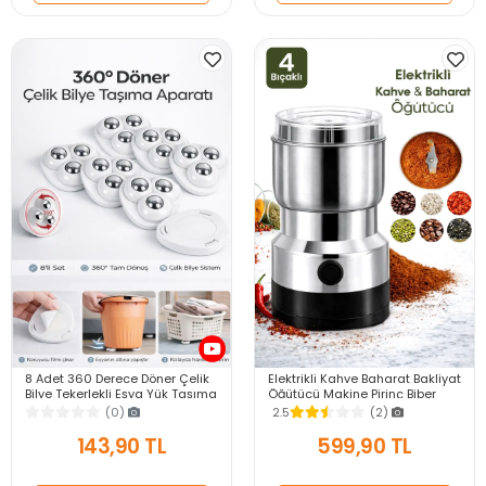
8 Adet 360 Derece Döner Çelik
Elektrikli Kahve Baharat Bakliyat
Bilye Tekerlekli Eşya Yük Taşıma
Öğütücü Makine Pirinç Biber
Yapışkanlı Eşya Kaydırma
Tahıl Öğütücü Değirmen Gıda
(0)
2.5
(2)
Aparatı Set
Öğütücü
143,90 TL
599,90 TL