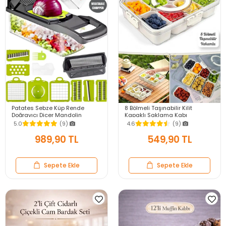
Patates Sebze Küp Rende
8 Bölmeli Taşınabilir Kilit
Doğrayıcı Dicer Mandolin
Kapaklı Saklama Kabı
Dilimleyici Jülyen Kesici
Kahvaltılık Organizer Piknik Seti
5.0
(9)
4.6
(9)
Vegetable Chopper Seti
Gıda Kutusu
989,90 TL
549,90 TL
Sepete Ekle
Sepete Ekle