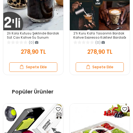
2li Kola Kutusu Şeklinde Bardak
2'li Kuru Kafa Tasarımlı Bardak
Süt Çay Kahve Su Sunum
Kahve Expresso Kokteyl Bardağı
Bardağı Isıya Dayanıklı
Kristal Skull Çift Cidarlı Cam
(0)
(0)
Borosilikat Bardak
Kupa
278,90 TL
278,90 TL
Sepete Ekle
Sepete Ekle
Popüler Ürünler