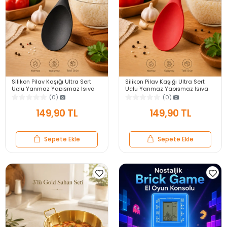
Silikon Pilav Kaşığı Ultra Sert
Silikon Pilav Kaşığı Ultra Sert
Uçlu Yanmaz Yapışmaz Isıya
Uçlu Yanmaz Yapışmaz Isıya
Dayanıklı Siyah Servis Yemek
Dayanıklı Kırmızı Servis Yemek
(0)
(0)
Kaşığı
Kaşığı
149,90 TL
149,90 TL
Sepete Ekle
Sepete Ekle