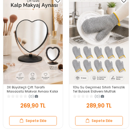
3X Büyüteçli Çift Taraflı
10lu Su Geçirmez Sihirli Temizlik
Masaüstü Makyaj Aynası Kalpi
Tel Bulaşık Eldiveni Mutfak
Siyah Rose Gold Standlı
Banyo Bulaşık Tencere Tava Kir
(0)
(0)
Dekoratif Yakın Ayna
Sökücü
269,90 TL
289,90 TL
Sepete Ekle
Sepete Ekle