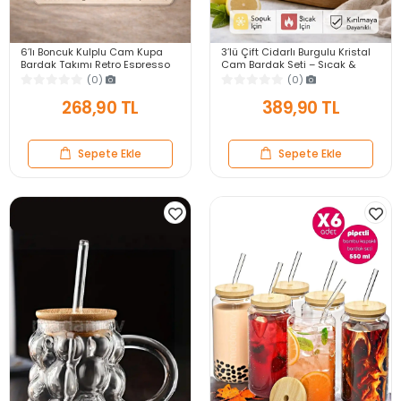
6’lı Boncuk Kulplu Cam Kupa
3’lü Çift Cidarlı Burgulu Kristal
Bardak Takımı Retro Espresso
Cam Bardak Seti – Sıcak &
Çay Kahve Meşrubat Bardağı
Soğuk Çay Kahve Süt Kupası
(0)
(0)
Seti 100ml
Retro Seti
268,90 TL
389,90 TL
Sepete Ekle
Sepete Ekle