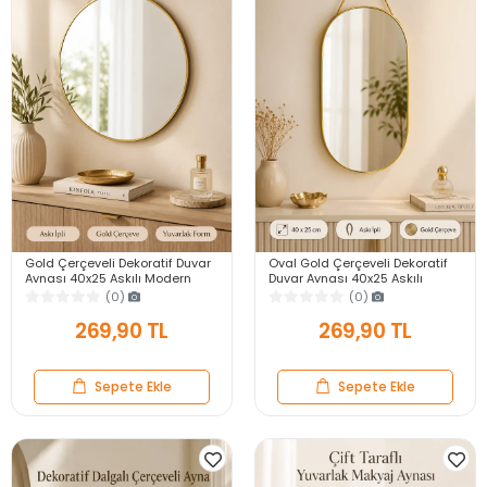
Gold Çerçeveli Dekoratif Duvar
Oval Gold Çerçeveli Dekoratif
Aynası 40x25 Askılı Modern
Duvar Aynası 40x25 Askılı
Salon Antre Banyo Yatak Odası
Modern Salon Antre Banyo
(0)
(0)
Aynası
Yatak Odası Aynası
269,90 TL
269,90 TL
Sepete Ekle
Sepete Ekle