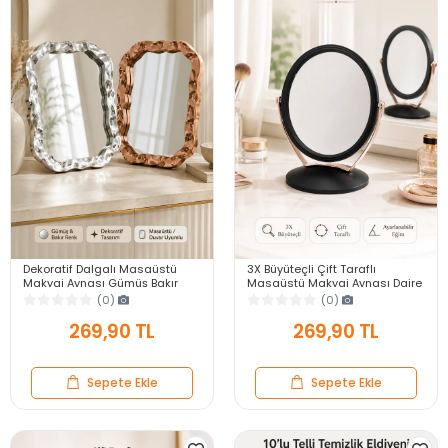
Dekoratif Dalgalı Masaüstü
3X Büyüteçli Çift Taraflı
Makyaj Aynası Gümüş Bakır
Masaüstü Makyaj Aynası Daire
Çerçeveli Modern Yakın Duvar
Siyah Rose Gold Standlı
(0)
(0)
Ayna
Dekoratif Yakın Ayna
269,90 TL
269,90 TL
Sepete Ekle
Sepete Ekle