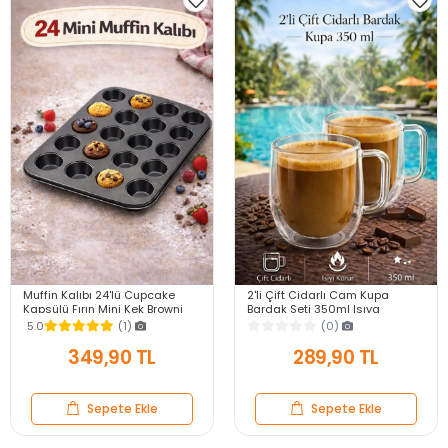
Muffin Kalıbı 24'lü Cupcake
2'li Çift Cidarlı Cam Kupa
Kapsülü Fırın Mini Kek Browni
Bardak Seti 350ml Isıya
Kekstra Kurabiye Kalıbı Muffin
Dayanıklı Espresso Sunum
5.0
(1)
(0)
Baking Pan
Kulplu Kahve Bardağı
349,90 TL
289,90 TL
Sepete Ekle
Sepete Ekle