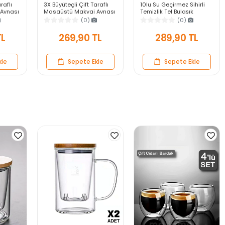
raflı
3X Büyüteçli Çift Taraflı
10lu Su Geçirmez Sihirli
Aynası
Masaüstü Makyaj Aynası
Temizlik Tel Bulaşık
Gold
Kalpi Siyah Rose Gold
Eldiveni Mutfak Banyo
(0)
(0)
akın
Standlı Dekoratif Yakın
Bulaşık Tencere Tava Kir
Ayna
Sökücü
TL
269,90 TL
289,90 TL
kle
Sepete Ekle
Sepete Ekle