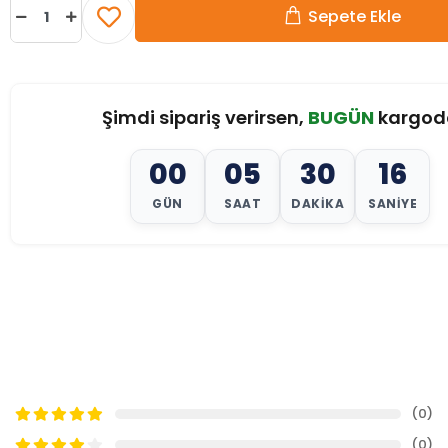
Sepete Ekle
Şimdi sipariş verirsen,
BUGÜN
kargod
00
05
30
14
GÜN
SAAT
DAKIKA
SANIYE
(0)
(0)