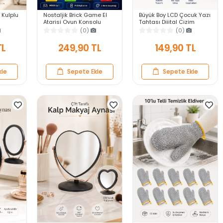
 Kulplu
Nostaljik Brick Game El
Büyük Boy LCD Çocuk Yazı
Atarisi Oyun Konsolu
Tahtası Dijital Çizim
9999 in 1 Pilli Atari
Tableti Kalemli Silinebilir
(0)
(0)
ofra
Eğlenceli Çocuk Oyuncağı
8.5′ Oyuncak Not Defteri
TL
249,90 TL
149,90 TL
kle
Sepete Ekle
Sepete Ekle