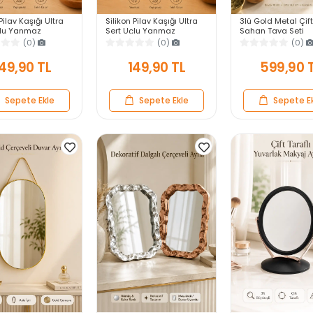
Pilav Kaşığı Ultra
Silikon Pilav Kaşığı Ultra
3lü Gold Metal Çift
çlu Yanmaz
Sert Uçlu Yanmaz
Sahan Tava Seti
z Isıya Dayanıklı
Yapışmaz Isıya Dayanıklı
Kahvaltılık Meze
(0)
(0)
(0)
ervis Yemek Kaşığı
Kırmızı Servis Yemek
Menemen Mutfak S
Kaşığı
Sunum Kabı Seti
49,90 TL
149,90 TL
599,90 
Sepete Ekle
Sepete Ekle
Sepete E