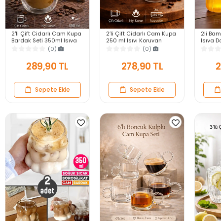
2'li Çift Cidarlı Cam Kupa
2’li Çift Cidarlı Cam Kupa
2li Bam
Bardak Seti 350ml Isıya
250 ml Isıyı Koruyan
Isıya 
Dayanıklı Espresso
Kahve Çay Fincanı Kulplu
Bardak
(0)
(0)
Sunum Kulplu Kahve
Espresso Cam Bardak
Şekilli
Bardağı
Bardağ
289,90 TL
278,90 TL
2
Sepete Ekle
Sepete Ekle