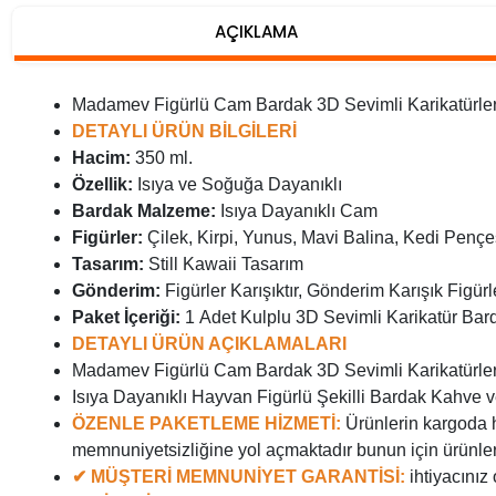
AÇIKLAMA
Madamev Figürlü Cam Bardak 3D Sevimli Karikatürler
DETAYLI ÜRÜN BİLGİLERİ
Hacim:
350 ml.
Özellik:
Isıya ve Soğuğa Dayanıklı
Bardak Malzeme:
Isıya Dayanıklı Cam
Figürler:
Çilek, Kirpi, Yunus, Mavi Balina, Kedi Pençe
Tasarım:
Still Kawaii Tasarım
Gönderim:
Figürler Karışıktır, Gönderim Karışık Figür
Paket İçeriği:
1 Adet Kulplu 3D Sevimli Karikatür Bar
DETAYLI ÜRÜN AÇIKLAMALARI
Madamev Figürlü Cam Bardak 3D Sevimli Karikatürler
Isıya Dayanıklı Hayvan Figürlü Şekilli Bardak Kahve
ÖZENLE PAKETLEME HİZMETİ:
Ürünlerin kargoda h
memnuniyetsizliğine yol açmaktadır bunun için ürünler
✔ MÜŞTERİ MEMNUNİYET GARANTİSİ:
ihtiyacınız