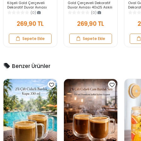
Köşeli Gold Çerçeveli
Gold Çerçeveli Dekoratif
Oval G
Dekoratif Duvar Aynası
Duvar Aynası 40x25 Askılı
Dekorat
40X25 Askılı Modern
Modern Salon Antre
40x25 
(0)
(0)
Salon Antre Banyo Yatak
Banyo Yatak Odası
Salon 
Odası Ayna
Aynası
Odası 
269,90 TL
269,90 TL
2
Sepete Ekle
Sepete Ekle
Benzer Ürünler