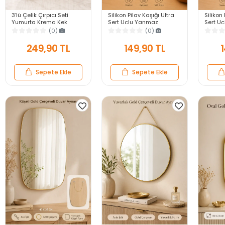
3’lü Çelik Çırpıcı Seti
Silikon Pilav Kaşığı Ultra
Silikon 
Yumurta Krema Kek
Sert Uçlu Yanmaz
Sert U
Hamuru Çırpma Teli Pratik
Yapışmaz Isıya Dayanıklı
Yapışma
(0)
(0)
Sos Karıştırıcı Mutfak Teli
Gri Servis Yemek Kaşığı
Siyah S
249,90 TL
149,90 TL
1
Sepete Ekle
Sepete Ekle