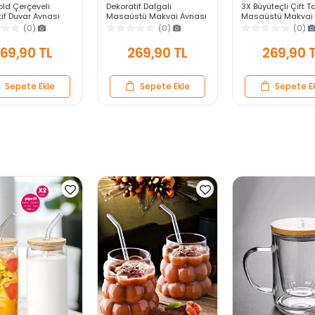
old Çerçeveli
Dekoratif Dalgalı
3X Büyüteçli Çift Ta
if Duvar Aynası
Masaüstü Makyaj Aynası
Masaüstü Makyaj 
Askılı Modern
Gümüş Bakır Çerçeveli
Daire Siyah Rose 
(0)
(0)
(0)
Antre Banyo Yatak
Modern Yakın Duvar Ayna
Standlı Dekoratif Y
Aynası
Ayna
69,90 TL
269,90 TL
269,90 
Sepete Ekle
Sepete Ekle
Sepete E