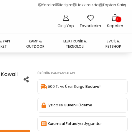
Yardım
İletişim
Hakkımızda
Toptan Satış
0
Giriş Yap
Favorilerim
Sepetim
& YAPI
KAMP &
ELEKTRONİK &
EVCİL &
KET
OUTDOOR
TEKNOLOJİ
PETSHOP
 Kawaii
ÜRÜNÜN KAMPANYALARI
500 TL ve Üzeri
Kargo Bedava!
İyzico ile
Güvenli Ödeme
Kurumsal Fatura
'ya Uygundur