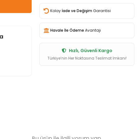
Kolay
İade ve Değişim
Garantisi
Havale İle Ödeme
Avantajı
a
Hızlı, Güvenli Kargo
Türkiye’nin Her Noktasına Teslimat İmkanı!
Bu ürün ile ilgili yorum yap