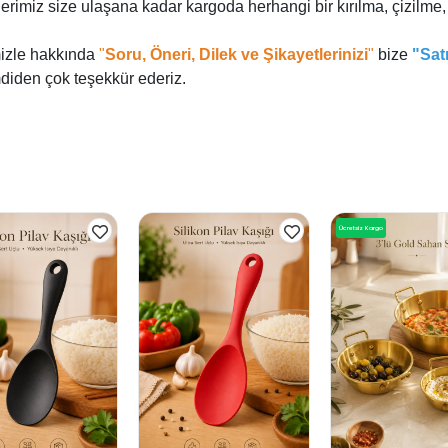
lerimiz size ulaşana kadar kargoda herhangi bir kırılma, çizil
izle hakkında
"
Soru, Öneri, Dilek ve Şikayetlerinizi
"
bize
"Sat
mdiden çok teşekkür ederiz.
Ücretsiz Kargo