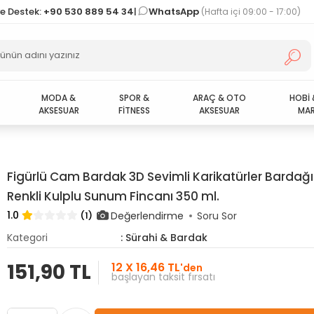
ve Destek:
+90 530 889 54 34
|
WhatsApp
(Hafta içi 09:00 - 17:00)
MODA &
SPOR &
ARAÇ & OTO
HOBİ 
AKSESUAR
FİTNESS
AKSESUAR
MAR
Figürlü Cam Bardak 3D Sevimli Karikatürler Bardağı
Renkli Kulplu Sunum Fincanı 350 ml.
1.0
Değerlendirme
(1)
Soru Sor
Kategori
: Sürahi & Bardak
151,90 TL
12 X 16,46 TL
'den
başlayan taksit fırsatı