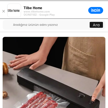
Tilbe Home
İNDİR
×
www.tilbehome.com
0
ÜCRETSİZ - Google Play
Menü
Ara