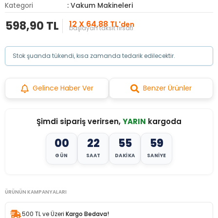
Kategori
: Vakum Makineleri
598,90 TL
12 X 64,88 TL
'den
başlayan taksit fırsatı
Stok şuanda tükendi, kısa zamanda tedarik edilecektir.
Gelince Haber Ver
Benzer Ürünler
Şimdi sipariş verirsen,
YARIN
kargoda
00
22
55
57
GÜN
SAAT
DAKIKA
SANIYE
ÜRÜNÜN KAMPANYALARI
500 TL ve Üzeri
Kargo Bedava!