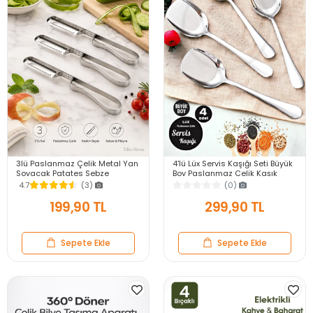
3lü Paslanmaz Çelik Metal Yan
4'lü Lüx Servis Kaşığı Seti Büyük
Soyacak Patates Sebze
Boy Paslanmaz Çelik Kaşık
Salatalık Havuç Soyacağı
Salata Yemek Mutfak Kaşığı
4.7
(3)
(0)
Mutfak Soyma Aparatı
199,90 TL
299,90 TL
Sepete Ekle
Sepete Ekle