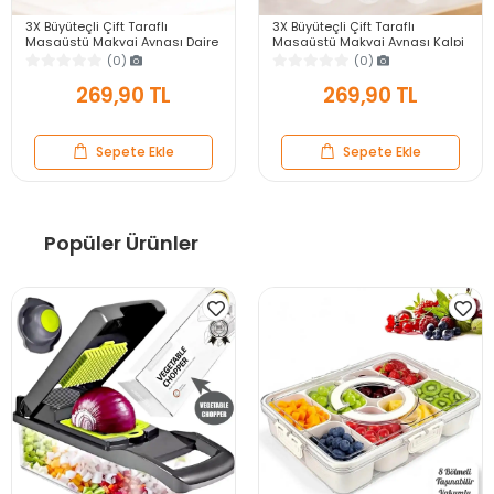
3X Büyüteçli Çift Taraflı
3X Büyüteçli Çift Taraflı
Masaüstü Makyaj Aynası Daire
Masaüstü Makyaj Aynası Kalpi
Siyah Rose Gold Standlı
Siyah Rose Gold Standlı
(0)
(0)
Dekoratif Yakın Ayna
Dekoratif Yakın Ayna
269,90 TL
269,90 TL
Sepete Ekle
Sepete Ekle
Popüler Ürünler