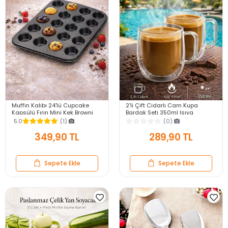
Muffin Kalıbı 24'lü Cupcake
2'li Çift Cidarlı Cam Kupa
Kapsülü Fırın Mini Kek Browni
Bardak Seti 350ml Isıya
Kekstra Kurabiye Kalıbı Muffin
Dayanıklı Espresso Sunum
5.0
(1)
(0)
Baking Pan
Kulplu Kahve Bardağı
349,90 TL
289,90 TL
Sepete Ekle
Sepete Ekle