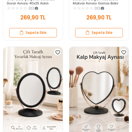
Duvar Aynası 40x25 Askılı
Makyaj Aynası Gümüş Bakır
Modern Salon Antre Banyo
Çerçeveli Modern Yakın Duvar
(0)
(0)
Yatak Odası Aynası
Ayna
269,90 TL
269,90 TL
Sepete Ekle
Sepete Ekle