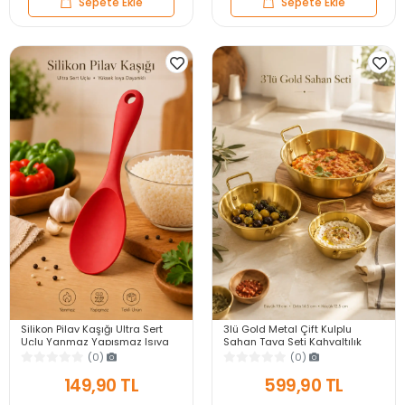
Sepete Ekle
Sepete Ekle
Silikon Pilav Kaşığı Ultra Sert
3lü Gold Metal Çift Kulplu
Uçlu Yanmaz Yapışmaz Isıya
Sahan Tava Seti Kahvaltılık
Dayanıklı Kırmızı Servis Yemek
Meze Menemen Mutfak Sofra
(0)
(0)
Kaşığı
Sunum Kabı Seti
149,90 TL
599,90 TL