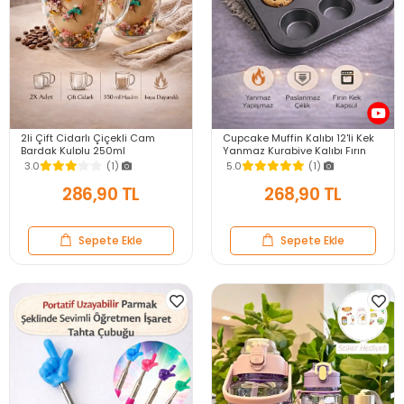
2li Çift Cidarlı Çiçekli Cam
Cupcake Muffin Kalıbı 12'li Kek
Bardak Kulplu 250ml
Yanmaz Kurabiye Kalıbı Fırın
Kurutulmuş Flower Meşrubat El
Çörek Kapsül Tepsisi
3.0
(1)
5.0
(1)
Yapımı Kahve Bardağı
Paslanmaz Siyah
286,90 TL
268,90 TL
Sepete Ekle
Sepete Ekle