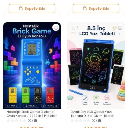
Sepete Ekle
Sepete Ekle
Nostaljik Brick Game El Atarisi
Büyük Boy LCD Çocuk Yazı
Oyun Konsolu 9999 in 1 Pilli Atari
Tahtası Dijital Çizim Tableti
Eğlenceli Çocuk Oyuncağı
Kalemli Silinebilir 8.5′ Oyuncak
(0)
(0)
Not Defteri