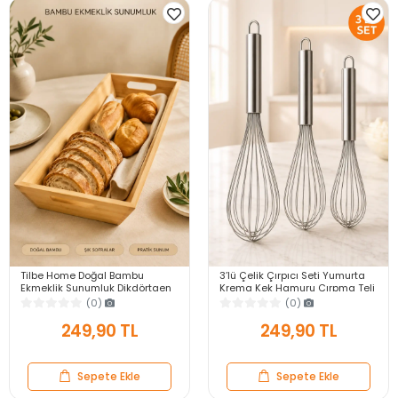
Tilbe Home Doğal Bambu
3’lü Çelik Çırpıcı Seti Yumurta
Ekmeklik Sunumluk Dikdörtgen
Krema Kek Hamuru Çırpma Teli
Kahvaltı ve Servis Sepeti
Pratik Sos Karıştırıcı Mutfak Teli
(0)
(0)
249,90 TL
249,90 TL
Sepete Ekle
Sepete Ekle