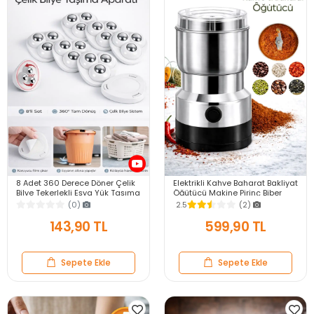
8 Adet 360 Derece Döner Çelik
Elektrikli Kahve Baharat Bakliyat
Bilye Tekerlekli Eşya Yük Taşıma
Öğütücü Makine Pirinç Biber
Yapışkanlı Eşya Kaydırma
Tahıl Öğütücü Değirmen Gıda
(0)
2.5
(2)
Aparatı Set
Öğütücü
143,90 TL
599,90 TL
Sepete Ekle
Sepete Ekle