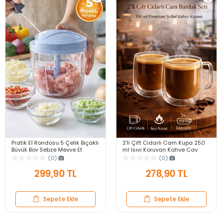
Pratik El Rondosu 5 Çelik Bıçaklı
2’li Çift Cidarlı Cam Kupa 250
Büyük Boy Sebze Meyve Et
ml Isıyı Koruyan Kahve Çay
Soğan Doğrayıcı Blender Rende
Fincanı Kulplu Espresso Cam
(0)
(0)
Mavi
Bardak
299,90 TL
278,90 TL
Sepete Ekle
Sepete Ekle