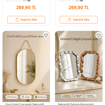
(0)
(0)
Yatak Odası Ayna
Aynası
269,90 TL
269,90 TL
Sepete Ekle
Sepete Ekle
Oval Gold Çerçeveli Dekoratif
Dekoratif Dalgalı Masaüstü