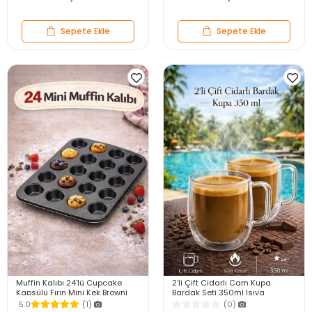
Sepete Ekle
Sepete Ekle
Muffin Kalıbı 24'lü Cupcake
2'li Çift Cidarlı Cam Kupa
Kapsülü Fırın Mini Kek Browni
Bardak Seti 350ml Isıya
Kekstra Kurabiye Kalıbı Muffin
Dayanıklı Espresso Sunum
5.0
(1)
(0)