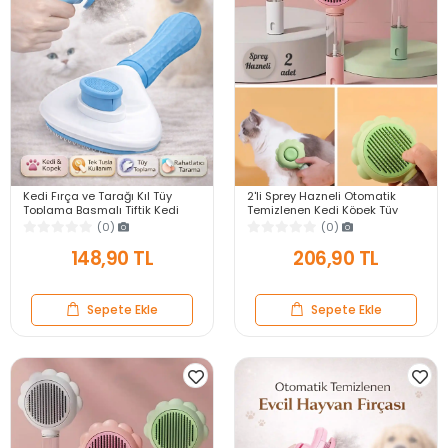
Kedi Fırça ve Tarağı Kıl Tüy
2'li Sprey Hazneli Otomatik
Toplama Basmalı Tiftik Kedi
Temizlenen Kedi Köpek Tüy
Köpek Evcil Hayvan Temizleme
Toplayıcı Tarak Evcil Pet
(0)
(0)
Aleti Mavi
Hayvan Tüy Fırçası
148,90 TL
206,90 TL
Sepete Ekle
Sepete Ekle