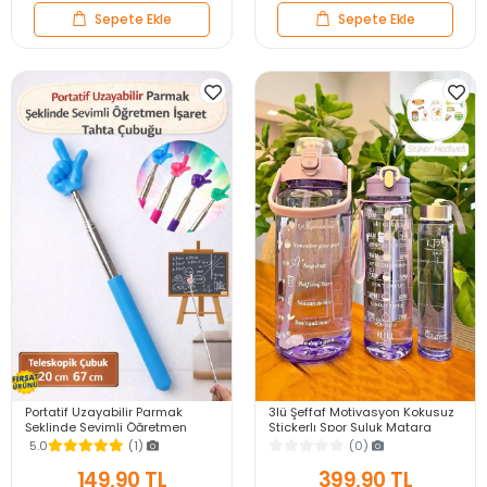
Sepete Ekle
Sepete Ekle
Portatif Uzayabilir Parmak
3lü Şeffaf Motivasyon Kokusuz
Şeklinde Sevimli Öğretmen
Stickerlı Spor Suluk Matara
İşaret Tahta Çubuğu Teleskopik
Pipetli Taşınabilir Su Şişesi Soft
5.0
(1)
(0)
Çubuk 20cm 67cm
Purple
149,90 TL
399,90 TL