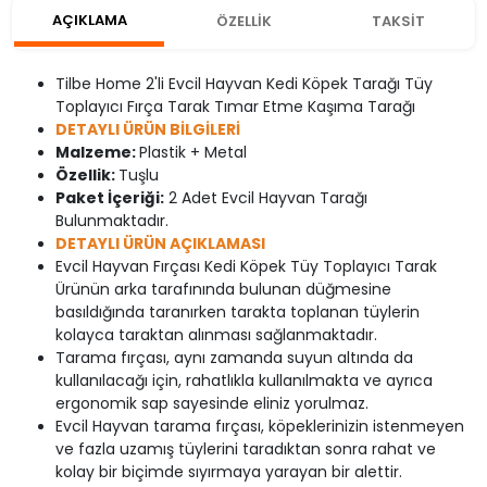
AÇIKLAMA
ÖZELLİK
TAKSİT
Tilbe Home 2'li Evcil Hayvan Kedi Köpek Tarağı Tüy
Toplayıcı Fırça Tarak Tımar Etme Kaşıma Tarağı
DETAYLI ÜRÜN BİLGİLERİ
Malzeme:
Plastik + Metal
Özellik:
Tuşlu
Paket İçeriği:
2 Adet Evcil Hayvan Tarağı
Bulunmaktadır.
DETAYLI ÜRÜN AÇIKLAMASI
Evcil Hayvan Fırçası Kedi Köpek Tüy Toplayıcı Tarak
Ürünün arka tarafınında bulunan düğmesine
basıldığında taranırken tarakta toplanan tüylerin
kolayca taraktan alınması sağlanmaktadır.
Tarama fırçası, aynı zamanda suyun altında da
kullanılacağı için, rahatlıkla kullanılmakta ve ayrıca
ergonomik sap sayesinde eliniz yorulmaz.
Evcil Hayvan tarama fırçası, köpeklerinizin istenmeyen
ve fazla uzamış tüylerini taradıktan sonra rahat ve
kolay bir biçimde sıyırmaya yarayan bir alettir.