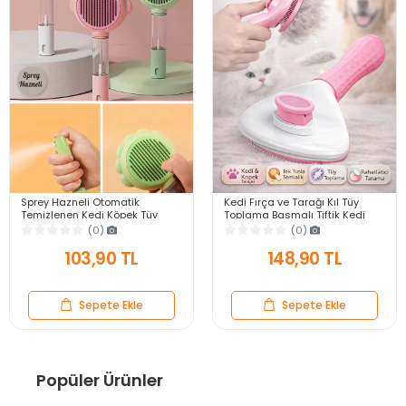
Sprey Hazneli Otomatik
Kedi Fırça ve Tarağı Kıl Tüy
Temizlenen Kedi Köpek Tüy
Toplama Basmalı Tiftik Kedi
Toplayıcı Tarak Evcil Pet
Köpek Evcil Hayvan Temizleme
(0)
(0)
Hayvan Tüy Fırçası
Aleti Pembe
103,90 TL
148,90 TL
Sepete Ekle
Sepete Ekle
Popüler Ürünler