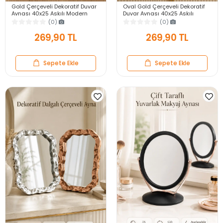
Gold Çerçeveli Dekoratif Duvar
Oval Gold Çerçeveli Dekoratif
Aynası 40x25 Askılı Modern
Duvar Aynası 40x25 Askılı
Salon Antre Banyo Yatak Odası
Modern Salon Antre Banyo
(0)
(0)
Aynası
Yatak Odası Aynası
269,90 TL
269,90 TL
Sepete Ekle
Sepete Ekle