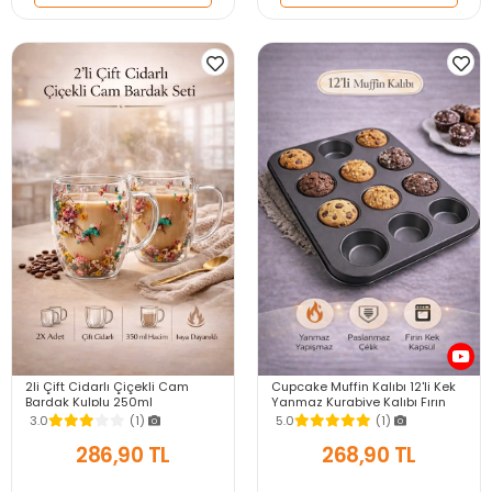
2li Çift Cidarlı Çiçekli Cam
Cupcake Muffin Kalıbı 12'li Kek
Bardak Kulplu 250ml
Yanmaz Kurabiye Kalıbı Fırın
Kurutulmuş Flower Meşrubat El
Çörek Kapsül Tepsisi
3.0
(1)
5.0
(1)
Yapımı Kahve Bardağı
Paslanmaz Siyah
286,90 TL
268,90 TL