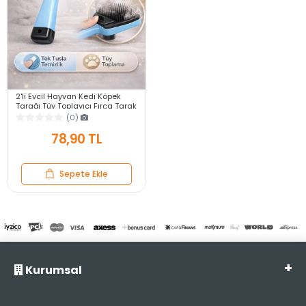
2'li Evcil Hayvan Kedi Köpek
Tarağı Tüy Toplayıcı Fırça Tarak
Tımar Etme Kaşıma Tarağı
(0)
78,90 TL
Sepete Ekle
Kurumsal