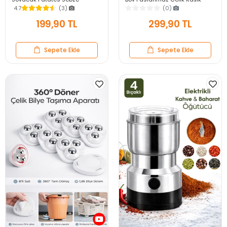
Salatalık Havuç Soyacağı
Salata Yemek Mutfak Kaşığı
4.7
(3)
(0)
Mutfak Soyma Aparatı
199,90 TL
299,90 TL
Sepete Ekle
Sepete Ekle