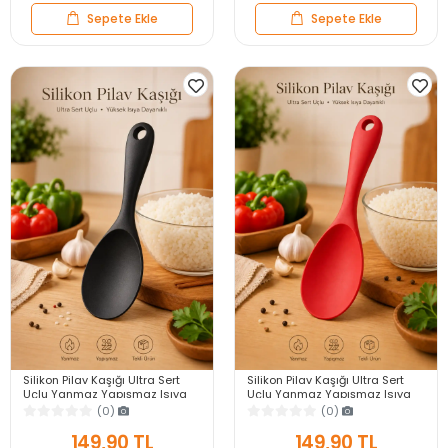
Sepete Ekle
Sepete Ekle
Silikon Pilav Kaşığı Ultra Sert
Silikon Pilav Kaşığı Ultra Sert
Uçlu Yanmaz Yapışmaz Isıya
Uçlu Yanmaz Yapışmaz Isıya
Dayanıklı Siyah Servis Yemek
Dayanıklı Kırmızı Servis Yemek
(0)
(0)
Kaşığı
Kaşığı
149,90 TL
149,90 TL