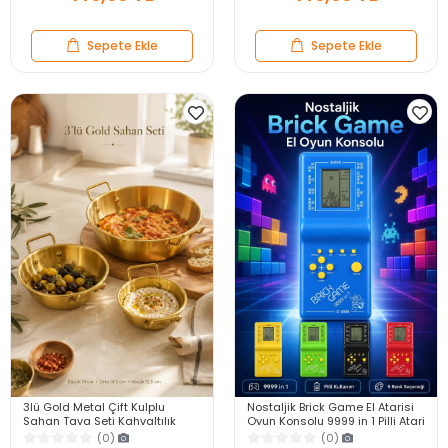
Sepete Ekle
Sepete Ekle
3lü Gold Metal Çift Kulplu
Nostaljik Brick Game El Atarisi
Sahan Tava Seti Kahvaltılık
Oyun Konsolu 9999 in 1 Pilli Atari
Meze Menemen Mutfak Sofra
Eğlenceli Çocuk Oyuncağı
(0)
(0)