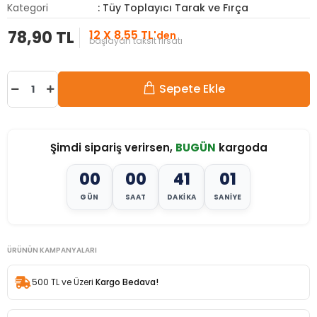
Kategori
: Tüy Toplayıcı Tarak ve Fırça
78,90 TL
12 X 8,55 TL
'den
başlayan taksit fırsatı
Sepete Ekle
Şimdi sipariş verirsen,
BUGÜN
kargoda
00
00
40
59
GÜN
SAAT
DAKIKA
SANIYE
ÜRÜNÜN KAMPANYALARI
500 TL ve Üzeri
Kargo Bedava!