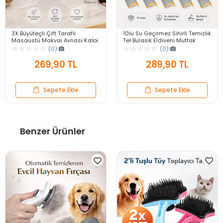
3X Büyüteçli Çift Taraflı
10lu Su Geçirmez Sihirli Temizlik
Masaüstü Makyaj Aynası Kalpi
Tel Bulaşık Eldiveni Mutfak
Siyah Rose Gold Standlı
Banyo Bulaşık Tencere Tava Kir
(0)
(0)
Dekoratif Yakın Ayna
Sökücü
269,90 TL
289,90 TL
Sepete Ekle
Sepete Ekle
Benzer Ürünler