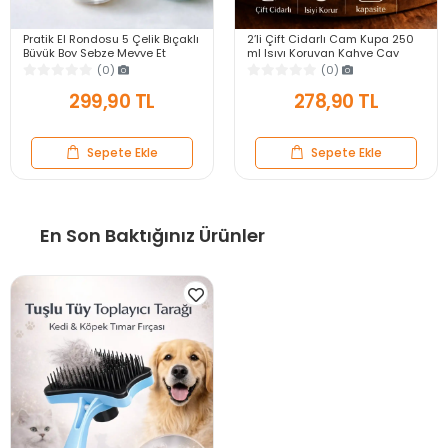
Pratik El Rondosu 5 Çelik Bıçaklı
2’li Çift Cidarlı Cam Kupa 250
Büyük Boy Sebze Meyve Et
ml Isıyı Koruyan Kahve Çay
Soğan Doğrayıcı Blender Rende
Fincanı Kulplu Espresso Cam
(0)
(0)
Mavi
Bardak
299,90 TL
278,90 TL
Sepete Ekle
Sepete Ekle
En Son Baktığınız Ürünler