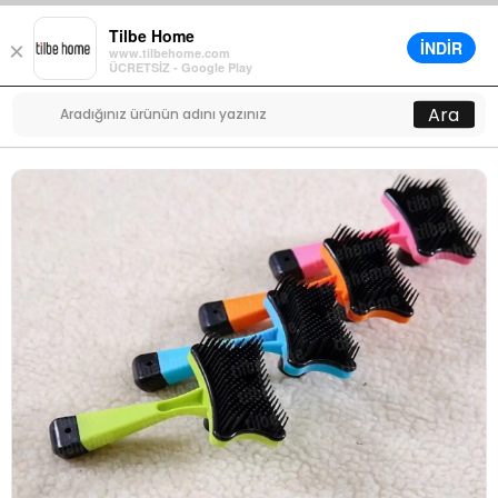
Tilbe Home
İNDİR
×
www.tilbehome.com
0
ÜCRETSİZ - Google Play
Menü
Ara