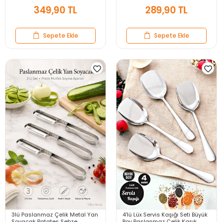
Baking Pan
Kulplu Kahve Bardağı
349,90 TL
289,90 TL
Sepete Ekle
Sepete Ekle
3lü Paslanmaz Çelik Metal Yan
4'lü Lüx Servis Kaşığı Seti Büyük
Soyacak Patates Sebze
Boy Paslanmaz Çelik Kaşık