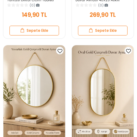
Tahtası Dijital Çizim Tableti
Duvar Aynası 40X25 Askılı
Kalemli Silinebilir 8.5′ Oyuncak
Modern Salon Antre Banyo
(0)
(0)
Not Defteri
Yatak Odası Ayna
149,90 TL
269,90 TL
Sepete Ekle
Sepete Ekle