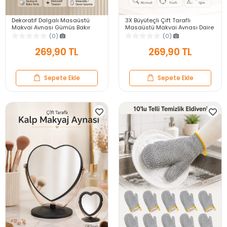
Dekoratif Dalgalı Masaüstü
3X Büyüteçli Çift Taraflı
Makyaj Aynası Gümüş Bakır
Masaüstü Makyaj Aynası Daire
Çerçeveli Modern Yakın Duvar
Siyah Rose Gold Standlı
(0)
(0)
Ayna
Dekoratif Yakın Ayna
269,90 TL
269,90 TL
Sepete Ekle
Sepete Ekle