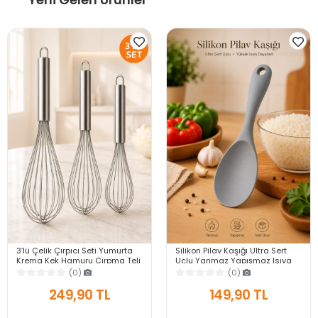
3’lü Çelik Çırpıcı Seti Yumurta
Silikon Pilav Kaşığı Ultra Sert
Krema Kek Hamuru Çırpma Teli
Uçlu Yanmaz Yapışmaz Isıya
Pratik Sos Karıştırıcı Mutfak Teli
Dayanıklı Gri Servis Yemek
(0)
(0)
Kaşığı
249,90 TL
149,90 TL