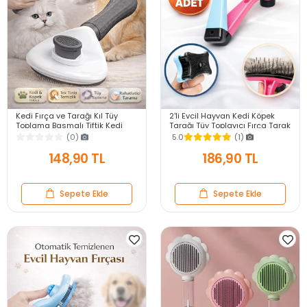
Kedi Fırça ve Tarağı Kıl Tüy
2'li Evcil Hayvan Kedi Köpek
Toplama Basmalı Tiftik Kedi
Tarağı Tüy Toplayıcı Fırça Tarak
Köpek Evcil Hayvan Temizleme
Tımar Etme Kaşıma Tarağı
(0)
5.0
(1)
Aleti Mavi
148,90 TL
186,90 TL
Sepete Ekle
Sepete Ekle