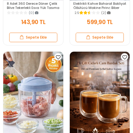
8 Adet 360 Derece Döner Çelik
Elektrikli Kahve Baharat Bakliyat
Bilye Tekerlekli Eşya Yük Taşıma
Öğütücü Makine Pirinç Biber
Yapışkanlı Eşya Kaydırma
Tahıl Öğütücü Değirmen Gıda
(0)
2.5
(2)
Aparatı Set
Öğütücü
143,90 TL
599,90 TL
Sepete Ekle
Sepete Ekle