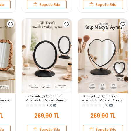
kle
Sepete Ekle
Sepete Ekle
3X Büyüteçli Çift Taraflı
3X Büyüteçli Çift Taraflı
Aynası
Masaüstü Makyaj Aynası
Masaüstü Makyaj Aynası
veli
Daire Siyah Rose Gold
Kalpi Siyah Rose Gold
(0)
(0)
ar Ayna
Standlı Dekoratif Yakın
Standlı Dekoratif Yakın
Ayna
Ayna
TL
269,90 TL
269,90 TL
kle
Sepete Ekle
Sepete Ekle