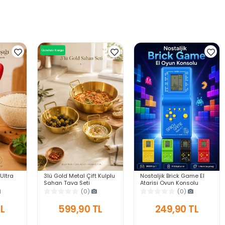
Ücretsiz Kargo
 Ultra
3lü Gold Metal Çift Kulplu
Nostaljik Brick Game El
Sahan Tava Seti
Atarisi Oyun Konsolu
anıklı
Kahvaltılık Meze
9999 in 1 Pilli Atari
(0)
(0)
ek
Menemen Mutfak Sofra
Eğlenceli Çocuk Oyuncağı
Sunum Kabı Seti
TL
599,90 TL
249,90 TL