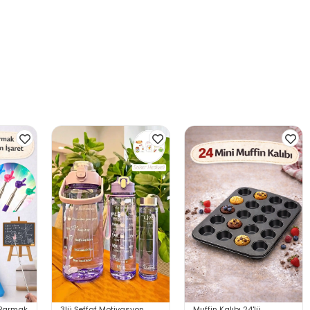
r Parmak
3lü Şeffaf Motivasyon
Muffin Kalıbı 24'lü