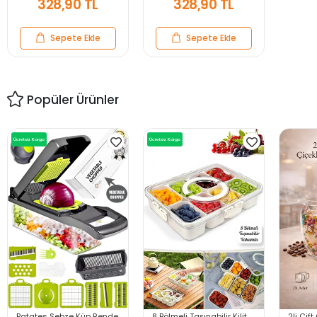
328,90 TL
328,90 TL
Sepete Ekle
Sepete Ekle
Popüler Ürünler
Ücretsiz Kargo
Ücretsiz Kargo
Patates Sebze Küp Rende
8 Bölmeli Taşınabilir Kilit
2li Çift