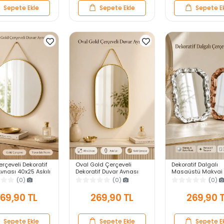
Sepete Ekle
Sepete Ekle
Sepete E
rçeveli Dekoratif
Oval Gold Çerçeveli
Dekoratif Dalgalı
ynası 40x25 Askılı
Dekoratif Duvar Aynası
Masaüstü Makyaj 
 Salon Antre
40x25 Askılı Modern
Gümüş Bakır Çerçe
(0)
(0)
(0)
Yatak Odası
Salon Antre Banyo Yatak
Modern Yakın Duv
Odası Aynası
69,90 TL
269,90 TL
269,90 
Sepete Ekle
Sepete Ekle
Sepete E