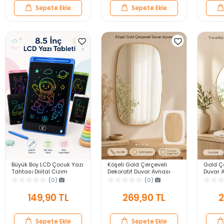
Sepete Ekle
Sepete Ekle
Büyük Boy LCD Çocuk Yazı
Köşeli Gold Çerçeveli
Gold Çe
Tahtası Dijital Çizim
Dekoratif Duvar Aynası
Duvar A
Tableti Kalemli Silinebilir
40X25 Askılı Modern
Modern
(0)
(0)
8.5′ Oyuncak Not Defteri
Salon Antre Banyo Yatak
Banyo 
Odası Ayna
Aynası
149,90 TL
269,90 TL
2
Sepete Ekle
Sepete Ekle