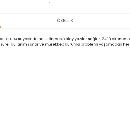
ÖZELLİK
klı ucu sayesinde net, silinmesi kolay yazılar sağlar. 24’lü ekonomik pa
uzun süreli kullanım sunar ve mürekkep kuruma problemi yaşamadan he
ı