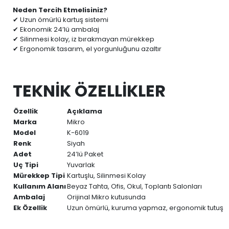
Neden Tercih Etmelisiniz?
✔ Uzun ömürlü kartuş sistemi
✔ Ekonomik 24’lü ambalaj
✔ Silinmesi kolay, iz bırakmayan mürekkep
✔ Ergonomik tasarım, el yorgunluğunu azaltır
TEKNİK ÖZELLİKLER
Özellik
Açıklama
Marka
Mikro
Model
K-6019
Renk
Siyah
Adet
24’lü Paket
Uç Tipi
Yuvarlak
Mürekkep Tipi
Kartuşlu, Silinmesi Kolay
Kullanım Alanı
Beyaz Tahta, Ofis, Okul, Toplantı Salonları
Ambalaj
Orijinal Mikro kutusunda
Ek Özellik
Uzun ömürlü, kuruma yapmaz, ergonomik tutuş