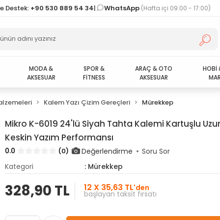
ve Destek:
+90 530 889 54 34
|
WhatsApp
(Hafta içi 09:00 - 17:00)
MODA &
SPOR &
ARAÇ & OTO
HOBİ 
AKSESUAR
FİTNESS
AKSESUAR
MAR
alzemeleri
Kalem Yazı Çizim Gereçleri
Mürekkep
Mikro K-6019 24'lü Siyah Tahta Kalemi Kartuşlu Uz
Keskin Yazım Performansı
0.0
Değerlendirme
(0)
Soru Sor
Kategori
: Mürekkep
328,90 TL
12 X 35,63 TL
'den
başlayan taksit fırsatı