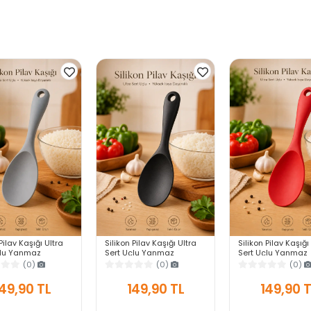
Pilav Kaşığı Ultra
Silikon Pilav Kaşığı Ultra
Silikon Pilav Kaşığı
çlu Yanmaz
Sert Uçlu Yanmaz
Sert Uçlu Yanmaz
z Isıya Dayanıklı
Yapışmaz Isıya Dayanıklı
Yapışmaz Isıya Day
(0)
(0)
(0)
vis Yemek Kaşığı
Siyah Servis Yemek Kaşığı
Kırmızı Servis Yem
Kaşığı
49,90 TL
149,90 TL
149,90 