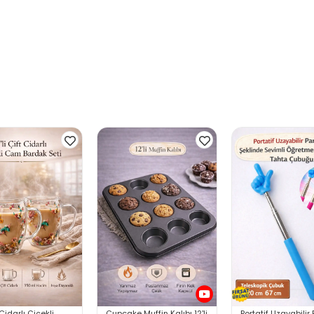
 Cidarlı Çiçekli
Cupcake Muffin Kalıbı 12'li
Portatif Uzayabili