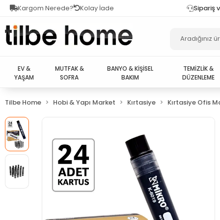
Kargom Nerede?
Kolay İade
Sipariş 
EV &
MUTFAK &
BANYO & KİŞİSEL
TEMİZLİK &
YAŞAM
SOFRA
BAKIM
DÜZENLEME
Tilbe Home
Hobi & Yapı Market
Kırtasiye
Kırtasiye Ofis M