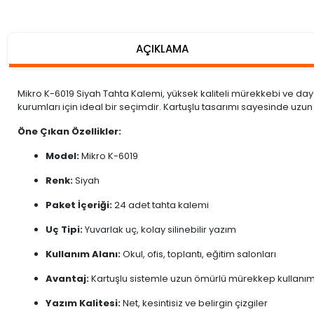
AÇIKLAMA
Mikro K-6019 Siyah Tahta Kalemi, yüksek kaliteli mürekkebi ve dayanı
kurumları için ideal bir seçimdir. Kartuşlu tasarımı sayesinde 
Öne Çıkan Özellikler:
Model:
Mikro K-6019
Renk:
Siyah
Paket İçeriği:
24 adet tahta kalemi
Uç Tipi:
Yuvarlak uç, kolay silinebilir yazım
Kullanım Alanı:
Okul, ofis, toplantı, eğitim salonları
Avantaj:
Kartuşlu sistemle uzun ömürlü mürekkep kullanım
Yazım Kalitesi:
Net, kesintisiz ve belirgin çizgiler