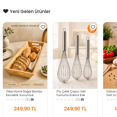
Yeni Gelen Ürünler
Tilbe Home Doğal Bambu
3’lü Çelik Çırpıcı Seti
Silikon 
Ekmeklik Sunumluk
Yumurta Krema Kek
Sert U
Dikdörtgen Kahvaltı ve
Hamuru Çırpma Teli Pratik
Yapışma
(0)
(0)
Servis Sepeti
Sos Karıştırıcı Mutfak Teli
Gri Ser
249,90 TL
249,90 TL
1