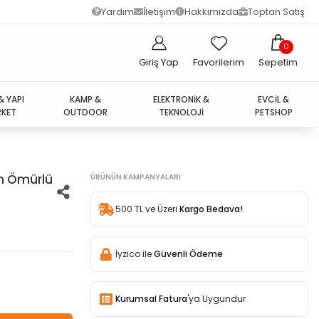
Yardım
İletişim
Hakkımızda
Toptan Satış
0
Giriş Yap
Favorilerim
Sepetim
& YAPI
KAMP &
ELEKTRONİK &
EVCİL &
KET
OUTDOOR
TEKNOLOJİ
PETSHOP
un Ömürlü
ÜRÜNÜN KAMPANYALARI
500 TL ve Üzeri
Kargo Bedava!
İyzico ile
Güvenli Ödeme
Kurumsal Fatura
'ya Uygundur