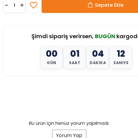
Sepete Ekle
Şimdi sipariş verirsen,
BUGÜN
kargod
00
01
04
10
GÜN
SAAT
DAKIKA
SANIYE
Bu ürün için henüz yorum yapılmadı.
Yorum Yap