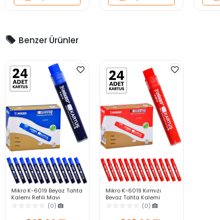
Benzer Ürünler
Mikro K-6019 Beyaz Tahta
Mikro K-6019 Kırmızı
Kalemi Refili Mavi
Beyaz Tahta Kalemi
Kartuşlu Uzun Ömürlü
Kartuşlu Canlı Renk Uzun
(0)
(0)
Keskin Yazım Performansı
Ömürlü Yazım
Performansı