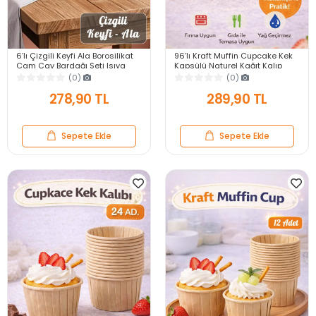
6’lı Çizgili Keyfi Ala Borosilikat
96’lı Kraft Muffin Cupcake Kek
Cam Çay Bardağı Seti Isıya
Kapsülü Naturel Kağıt Kalıp
Dayanıklı, Şık ve Modern
Konsept Parti Airfryer ve Fırın
(0)
(0)
Tasarım
Uyumlu
278,90 TL
289,90 TL
Sepete Ekle
Sepete Ekle