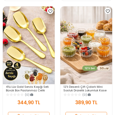
4'lü Lüx Gold Servis Kaşığı Seti
12'li Desenli Çift Çidarlı Mini
Büyük Boy Paslanmaz Çelik
Sosluk Drajelik Lokumluk Kase
Kaşık Salata Pasta Yemek
Şekerlik Çerezlik Reçellik Cam
(0)
(0)
Servis Mutfak Kaşığı
Kase Set
344,90 TL
389,90 TL