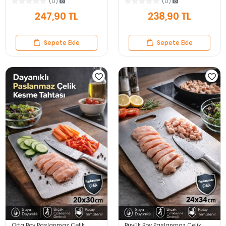
(0)
(0)
Başlıklı Baharatlık
247,90 TL
238,90 TL
Sepete Ekle
Sepete Ekle
Orta Boy Paslanmaz Çelik
Büyük Boy Paslanmaz Çelik