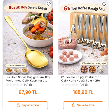
Lüx Gold Servis Kaşığı Büyük Boy
6'lı Lokma Kaşığı Paslanmaz
Paslanmaz Çelik Kaşık Salata
Çelik Köfte Kaşığı Sulu Köfte
Pasta Yemek Servis Mutfak
Lokma Pirinç Top Köfte Yapma
(0)
(0)
Kaşığı
Kaşık
67,90 TL
168,90 TL
Sepete Ekle
Sepete Ekle