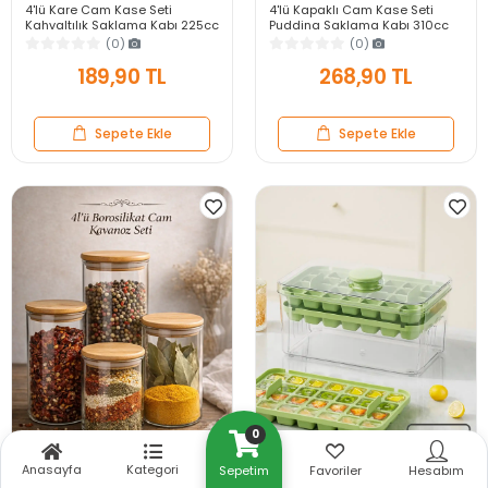
4'lü Kare Cam Kase Seti
4'lü Kapaklı Cam Kase Seti
Kahvaltılık Saklama Kabı 225cc
Pudding Saklama Kabı 310cc
Mutfak Çerezlik Sosluk Cam
Kahvaltılık Organizer Piknik Seti
(0)
(0)
Kase Seti
Kahvaltılık
189,90 TL
268,90 TL
Sepete Ekle
Sepete Ekle
0
Anasayfa
Kategori
Sepetim
Favoriler
Hesabım