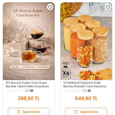
6’lı Boncuk Kulplu Cam Kupa
6'lı Bakliyat Saklama Kabı
Bardak Takımı Retro Espresso
Bambu Kapaklı Cam Kavanoz
Çay Kahve Meşrubat Bardağı
Vakumlu Baharatlık Mutfak
(0)
(0)
Seti 100ml
Organizer Seti
268,90 TL
649,90 TL
Sepete Ekle
Sepete Ekle