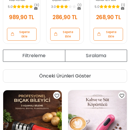
Doğrayıcı Dicer
Bardak Kulplu
Yanmaz Kurabiye
(9)
(1)
(1)
5.0
3.0
5.0
Mandolin
250ml
Kalıbı Fırın Çörek
Dilimleyici Jülyen
Kurutulmuş
Kapsül Tepsisi
989,90 TL
286,90 TL
268,90 TL
Kesici Vegetable
Flower Meşrubat El
Paslanmaz Siyah
Chopper Seti
Yapımı Kahve
Bardağı
Sepete
Sepete
Sepete
Ekle
Ekle
Ekle
Filtreleme
Sıralama
Önceki Ürünleri Göster