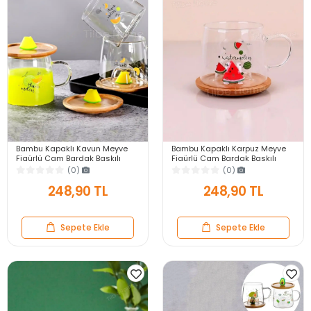
Bambu Kapaklı Kavun Meyve
Bambu Kapaklı Karpuz Meyve
Figürlü Cam Bardak Baskılı
Figürlü Cam Bardak Baskılı
Meşrubat Kupası Termisil Çay
Meşrubat Kupası Termisil Çay
(0)
(0)
Bardağı 280 ml.
Bardağı 280 ml.
248,90 TL
248,90 TL
Sepete Ekle
Sepete Ekle