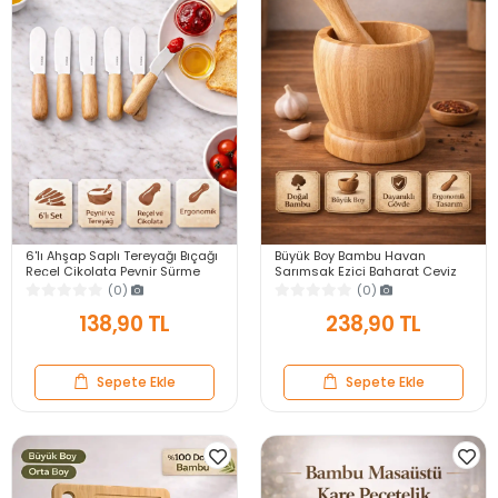
6'lı Ahşap Saplı Tereyağı Bıçağı
Büyük Boy Bambu Havan
Reçel Çikolata Peynir Sürme
Sarımsak Ezici Baharat Ceviz
Kahvaltılık Sunum Bıçak Seti
Dövme Ahşap Havan Tokmaklı
(0)
(0)
Pratik Mutfak Gereci
138,90 TL
238,90 TL
Sepete Ekle
Sepete Ekle