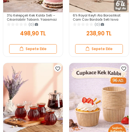
3’lü Kelepçeli Kek Kalıbı Seti –
6’lı Royal Keyfi Ala Borosilikat
Çıkarılabilir Tabanlı, Yapışmaz
Cam Çay Bardağı Seti Isıya
Kaplama, Dayanıklı
Dayanıklı, Şık ve Modern
(0)
(0)
Tasarım
498,90 TL
238,90 TL
Sepete Ekle
Sepete Ekle