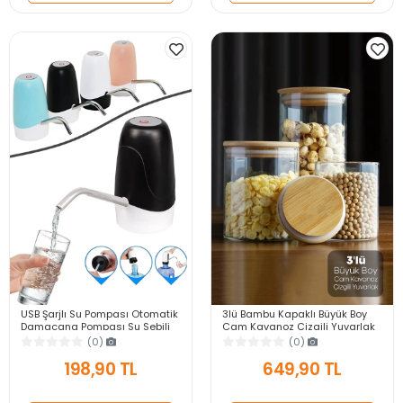
USB Şarjlı Su Pompası Otomatik
3lü Bambu Kapaklı Büyük Boy
Damacana Pompası Su Sebili
Cam Kavanoz Çizgili Yuvarlak
Pratik Su Pompası
Şeker Bakliyat Baharat Mutfak
(0)
(0)
Saklama Kabı
198,90 TL
649,90 TL