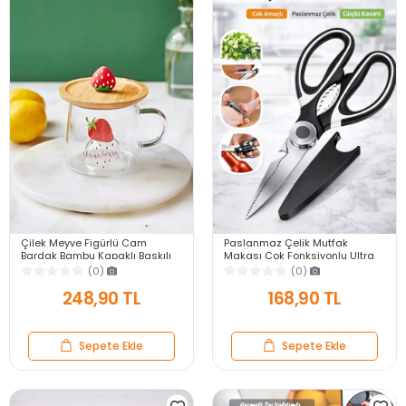
Çilek Meyve Figürlü Cam
Paslanmaz Çelik Mutfak
Bardak Bambu Kapaklı Baskılı
Makası Çok Fonksiyonlu Ultra
Meşrubat Kupası Termisil Çay
Keskin Et Sebze Kesme Kapak
(0)
(0)
Bardağı 280 ml.
Açıcı Ceviz Kırıcı
248,90 TL
168,90 TL
Sepete Ekle
Sepete Ekle