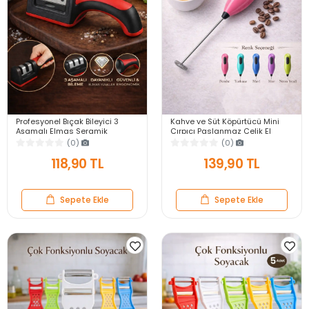
Profesyonel Bıçak Bileyici 3
Kahve ve Süt Köpürtücü Mini
Aşamalı Elmas Seramik
Çırpıcı Paslanmaz Çelik El
Tungsten Çelik El Bıçakları
Mikseri Latte Cappuccino
(0)
(0)
Bileme Mutfak Aleti
Krema Köpürtücü
118,90 TL
139,90 TL
Sepete Ekle
Sepete Ekle