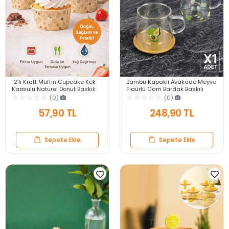
12’li Kraft Muffin Cupcake Kek
Bambu Kapaklı Avakado Meyve
Kapsülü Naturel Donut Baskılı
Figürlü Cam Bardak Baskılı
Kalıp Konsept Airfryer ve Fırın
Meşrubat Kupası Termisil Çay
(0)
(0)
Uyumlu
Bardağı 280 ml.
57,90 TL
248,90 TL
Sepete Ekle
Sepete Ekle