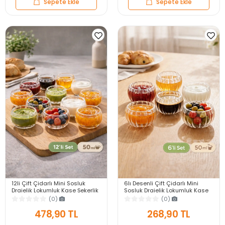
Sepete Ekle
Sepete Ekle
12li Çift Çidarlı Mini Sosluk
6lı Desenli Çift Çidarlı Mini
Drajelik Lokumluk Kase Şekerlik
Sosluk Drajelik Lokumluk Kase
Çerezlik Sosluk Reçellik Cam
Şekerlik Çerezlik Reçellik Cam
(0)
(0)
Kase Seti
Kase Set
478,90 TL
268,90 TL