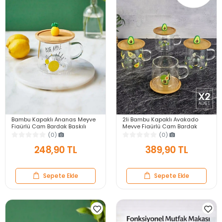
Bambu Kapaklı Ananas Meyve
2li Bambu Kapaklı Avakado
Figürlü Cam Bardak Baskılı
Meyve Figürlü Cam Bardak
Meşrubat Kupası Termisil Çay
Baskılı Meşrubat Kupası Çay
(0)
(0)
Bardağı 280 ml.
Bardağı 280 ml.
248,90 TL
389,90 TL
Sepete Ekle
Sepete Ekle