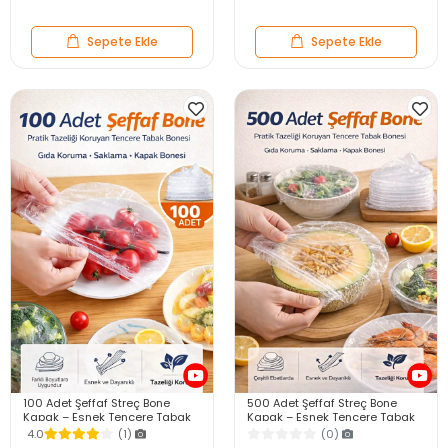
Sepete Ekle
Sepete Ekle
100 Adet Şeffaf Streç Bone
500 Adet Şeffaf Streç Bone
Kapak – Esnek Tencere Tabak
Kapak – Esnek Tencere Tabak
Kase Gıda Saklama Bonesi
Kase Gıda Saklama Bonesi
4.0
(1)
(0)
Buzdolabı Koruyucu
Buzdolabı Koruyucu