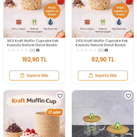
96’lı Kraft Muffin Cupcake Kek
24’lü Kraft Muffin Cupcake Kek
Kapsülü Naturel Donut Baskılı
Kapsülü Naturel Donut Baskılı
Kalıp Konsept Airfryer ve Fırın
Kalıp Konsept Airfryer ve Fırın
(0)
(0)
Uyumlu
Uyumlu
192,90 TL
92,90 TL
Sepete Ekle
Sepete Ekle