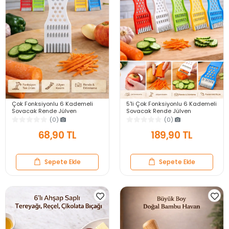
Çok Fonksiyonlu 6 Kademeli
5'li Çok Fonksiyonlu 6 Kademeli
Soyacak Rende Jülyen
Soyacak Rende Jülyen
Dilimleyici Meyve Sebze
Dilimleyici Meyve Sebze
(0)
(0)
Patates Soyma Aparatı
Patates Soyma Aparatı
68,90 TL
189,90 TL
Sepete Ekle
Sepete Ekle