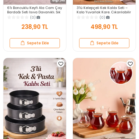
3’lü Kelepçeli Kek Kalıbı Seti –
6’lı Boncuklu Keyfi Ala Cam Çay
Kalp Yuvarlak Kare, Çıkarılabilir
Bardağı Seti Isıya Dayanıklı, Şık
Tabanlı, Yapışmaz Teflon
ve Modern Tasarım
(0)
(0)
498,90 TL
238,90 TL
Sepete Ekle
Sepete Ekle