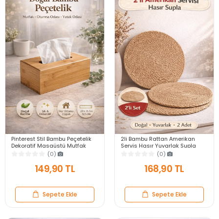
Pinterest Stil Bambu Peçetelik
2li Bambu Rattan Amerikan
Dekoratif Masaüstü Mutfak
Servis Hasır Yuvarlak Supla
Ofis Kare Peçete Kağıt Mendil
Tabak Altlığı Masa Dekoru Sofra
(0)
(0)
Kutusu
Sunum Seti
149,90 TL
168,90 TL
Sepete Ekle
Sepete Ekle