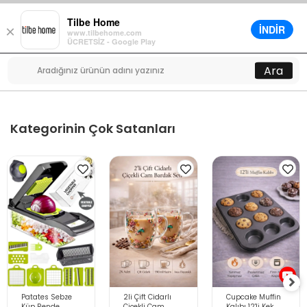
Tilbe Home
İNDİR
×
www.tilbehome.com
0
ÜCRETSİZ - Google Play
Menü
Ara
Kategorinin Çok Satanları
Patates Sebze
2li Çift Cidarlı
Cupcake Muffin
Küp Rende
Çiçekli Cam
Kalıbı 12'li Kek