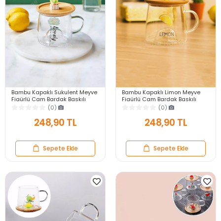
Bambu Kapaklı Sukulent Meyve
Bambu Kapaklı Limon Meyve
Figürlü Cam Bardak Baskılı
Figürlü Cam Bardak Baskılı
Meşrubat Kupası Termisil Çay
Meşrubat Kupası Termisil Çay
(0)
(0)
Bardağı 280 ml.
Bardağı 280 ml.
248,90 TL
248,90 TL
Sepete Ekle
Sepete Ekle