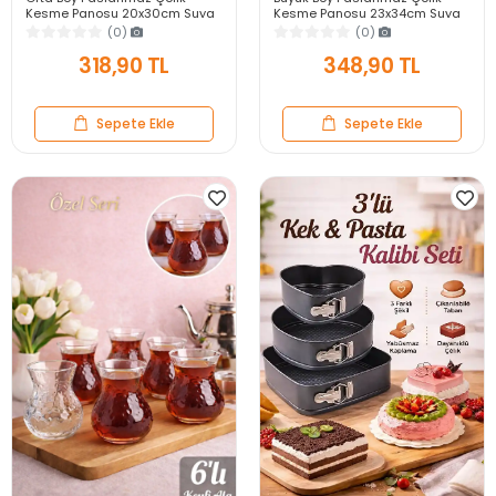
Kesme Panosu 20x30cm Suya
Kesme Panosu 23x34cm Suya
Dayanıklı Tezgah Koruyucu
Dayanıklı Tezgah Koruyucu
(0)
(0)
Çelik Kesim Tahtası
Çelik Kesim Tahtası
318,90 TL
348,90 TL
Sepete Ekle
Sepete Ekle