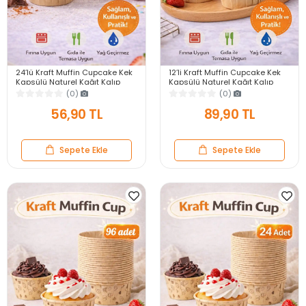
24’lü Kraft Muffin Cupcake Kek
12’li Kraft Muffin Cupcake Kek
Kapsülü Naturel Kağıt Kalıp
Kapsülü Naturel Kağıt Kalıp
Konsept Parti Airfryer ve Fırın
Konsept Parti Airfryer ve Fırın
(0)
(0)
Uyumlu
Uyumlu
56,90 TL
89,90 TL
Sepete Ekle
Sepete Ekle