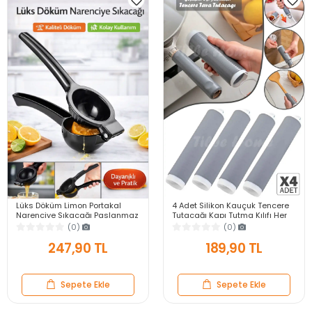
Lüks Döküm Limon Portakal
4 Adet Silikon Kauçuk Tencere
Narenciye Sıkacağı Paslanmaz
Tutacağı Kapı Tutma Kılıfı Her
Siyah Dayanıklı Çok Pratik
Sapa Uyumlu Isıya Dayanıklı
(0)
(0)
Mutfak Aleti
Tutacak
247,90 TL
189,90 TL
Sepete Ekle
Sepete Ekle