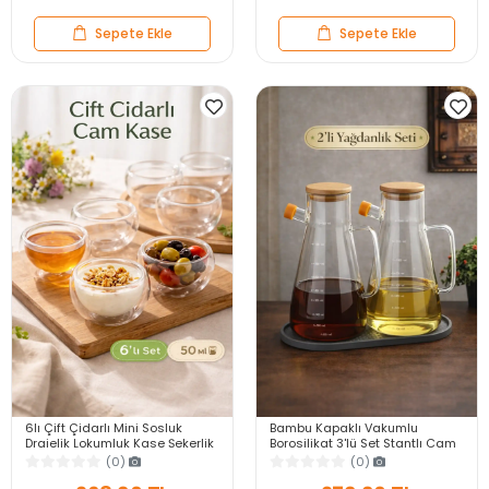
Sepete Ekle
Sepete Ekle
6lı Çift Çidarlı Mini Sosluk
Bambu Kapaklı Vakumlu
Drajelik Lokumluk Kase Şekerlik
Borosilikat 3'lü Set Stantlı Cam
Çerezlik Sosluk Reçellik Cam
Yağlık Sirkelik Ayçiçek
(0)
(0)
Kase Seti
Zeytinyağı Şişesi