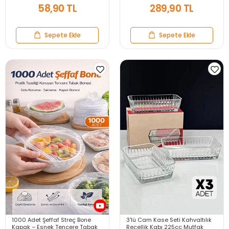
58,90 TL
289,90 TL
Sepete Ekle
Sepete Ekle
1000 Adet Şeffaf Streç Bone
3'lü Cam Kase Seti Kahvaltılık
Kapak – Esnek Tencere Tabak
Reçellik Kabı 225cc Mutfak