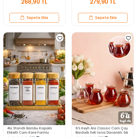
268,90 TL
279,90 TL
Sepete Ekle
Sepete Ekle
4lü Standlı Bambu Kapaklı
6’lı Keyfi Ala Classic Cam Çay
Etiketli Cam Kare Formlu
Bardağı Seti Isıya Dayanıklı, Şık
Baharatlık Takımı Serpme
ve Modern Tasarım