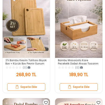
2'li Bambu Kesim Tahtası Büyük
Bambu Masaüstü Kare
Boy + Küçük Boy Peynir Sunum
Peçetelik Doğal Ahşap Tasarım
Tepsi Sebze Doğrama Kesme
Mutfak Salon Ofis Peçete
(0)
(0)
Panosu Seti
Tutucu
268,90 TL
189,90 TL
Sepete Ekle
Sepete Ekle