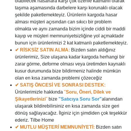
olabilecek hasarlara karşı çok özenle katmanlı olarak
taşıma aşamasında darbelere karşı korunaklı olacak
şekilde paketlemekteyiz. Ürünlerin kargoda hasar
alması müşteri açısından can sıkıcı bir problem
olmakta ve aynı zamanda bizim içinde ciddi bir maddi
kayıp ve müşteri memnuniyetsizliğine yol açmaktadır
bunun için ürünlerimizi 2 kat katmanlı paketlemekteyiz.
✔ RİSKSİZ SATIN ALMA:
Bizden satın aldığınız
ürünlerimiz, Size ulaşana kadar kargoda herhangi bir
zarar görme, deforme olması veya üretimden kaynaklı
kusur durumunda bize bildirmeniz halinde mümkün
olan en kısa zamanda problemi çözeceğiz
✔ SATIŞ ÖNCESİ VE SONRASI DESTEK:
Ürünlerimizle hakkında
"
Soru, Öneri, Dilek ve
Şikayetlerinizi
"
bize
"Satıcıya Soru Sor"
alanından
ulaşarak bildirebilirsiniz en kısa zamanda size geri
dönüş sağlayacağız. İlginiz için şimdiden çok teşekkür
ederiz. Tilbe Home
✔ MUTLU MÜŞTERİ MEMNUNİYETİ:
Bizden satın