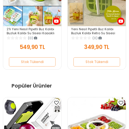
2'li Yeni Nesil Pipetli Buz Kalıbı
Yeni Nesil Pipetli Buz Kalıbı
Buzluk Kalıbı Su Şişesi Kapaklı
Buzluk Kalıbı Retro Su Şişesi
Buz Küpü 800ml+500ml
Kapaklı Taşınabilir Buz Küpü
(0)
(0)
800ml
549,90 TL
349,90 TL
Stok Tükendi
Stok Tükendi
Popüler Ürünler