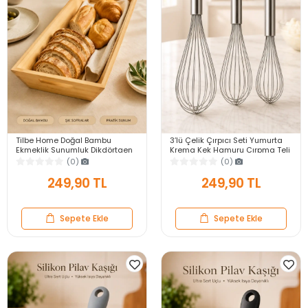
Tilbe Home Doğal Bambu
3’lü Çelik Çırpıcı Seti Yumurta
Ekmeklik Sunumluk Dikdörtgen
Krema Kek Hamuru Çırpma Teli
Kahvaltı ve Servis Sepeti
Pratik Sos Karıştırıcı Mutfak Teli
(0)
(0)
249,90 TL
249,90 TL
Sepete Ekle
Sepete Ekle