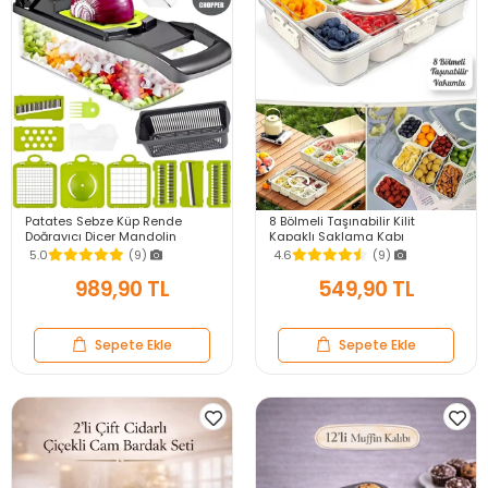
Patates Sebze Küp Rende
8 Bölmeli Taşınabilir Kilit
Doğrayıcı Dicer Mandolin
Kapaklı Saklama Kabı
Dilimleyici Jülyen Kesici
Kahvaltılık Organizer Piknik Seti
5.0
(9)
4.6
(9)
Vegetable Chopper Seti
Gıda Kutusu
989,90 TL
549,90 TL
Sepete Ekle
Sepete Ekle