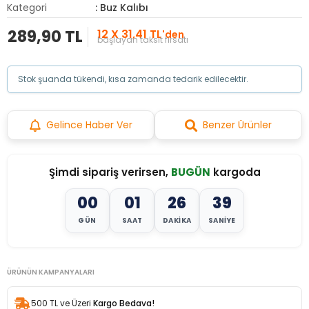
Kategori
: Buz Kalıbı
289,90 TL
12 X 31,41 TL
'den
başlayan taksit fırsatı
Stok şuanda tükendi, kısa zamanda tedarik edilecektir.
Gelince Haber Ver
Benzer Ürünler
Şimdi sipariş verirsen,
BUGÜN
kargoda
00
01
26
36
GÜN
SAAT
DAKIKA
SANIYE
ÜRÜNÜN KAMPANYALARI
500 TL ve Üzeri
Kargo Bedava!