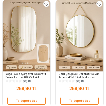
Köşeli Gold Çerçeveli Dekoratif
Gold Çerçeveli Dekoratif Duvar
Duvar Aynası 40X25 Askılı
Aynası 40x25 Askılı Modern
Modern Salon Antre Banyo
Salon Antre Banyo Yatak Odası
(0)
(0)
Yatak Odası Ayna
Aynası
269,90 TL
269,90 TL
Sepete Ekle
Sepete Ekle