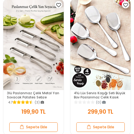
3lü Paslanmaz Çelik Metal Yan
4'lü Lüx Servis Kaşığı Seti Büyük
Soyacak Patates Sebze
Boy Paslanmaz Çelik Kaşık
Salatalık Havuç Soyacağı
Salata Yemek Mutfak Kaşığı
4.7
(3)
(0)
Mutfak Soyma Aparatı
199,90 TL
299,90 TL
Sepete Ekle
Sepete Ekle