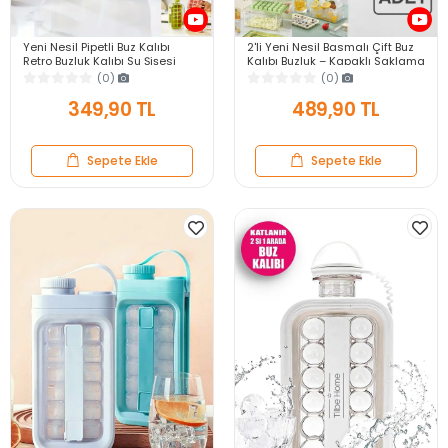
Yeni Nesil Pipetli Buz Kalıbı
2'li Yeni Nesil Basmalı Çift Buz
Retro Buzluk Kalıbı Su Şişesi
Kalıbı Buzluk – Kapaklı Saklama
Kapaklı Taşınabilir Buz Küpü
Kutulu 56 Bölmeli Hazneli Buz
(0)
(0)
500ml
Küpü
349,90 TL
489,90 TL
Sepete Ekle
Sepete Ekle