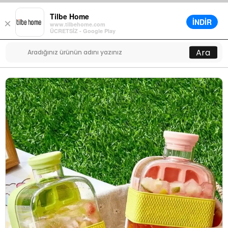
Tilbe Home
İNDİR
×
www.tilbehome.com
0
ÜCRETSİZ - Google Play
Menü
Ara