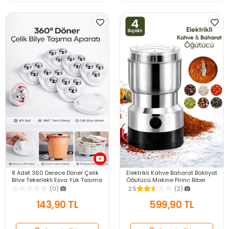
8 Adet 360 Derece Döner Çelik
Elektrikli Kahve Baharat Bakliyat
Bilye Tekerlekli Eşya Yük Taşıma
Öğütücü Makine Pirinç Biber
Yapışkanlı Eşya Kaydırma
Tahıl Öğütücü Değirmen Gıda
(0)
2.5
(2)
Aparatı Set
Öğütücü
143,90 TL
599,90 TL