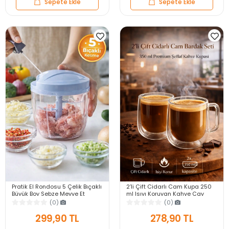
Sepete Ekle
Sepete Ekle
Pratik El Rondosu 5 Çelik Bıçaklı
2’li Çift Cidarlı Cam Kupa 250
Büyük Boy Sebze Meyve Et
ml Isıyı Koruyan Kahve Çay
Soğan Doğrayıcı Blender Rende
Fincanı Kulplu Espresso Cam
(0)
(0)
Mavi
Bardak
299,90 TL
278,90 TL