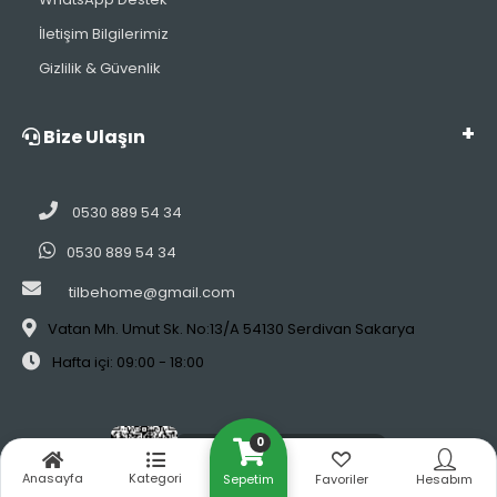
İletişim Bilgilerimiz
Gizlilik & Güvenlik
Bize Ulaşın
0530 889 54 34
0530 889 54 34
tilbehome@gmail.com
Vatan Mh. Umut Sk. No:13/A 54130 Serdivan Sakarya
Hafta içi: 09:00 - 18:00
0
Etbis’e Kayıtlı Güvenilir Site
Anasayfa
Kategori
Sepetim
Favoriler
Hesabım