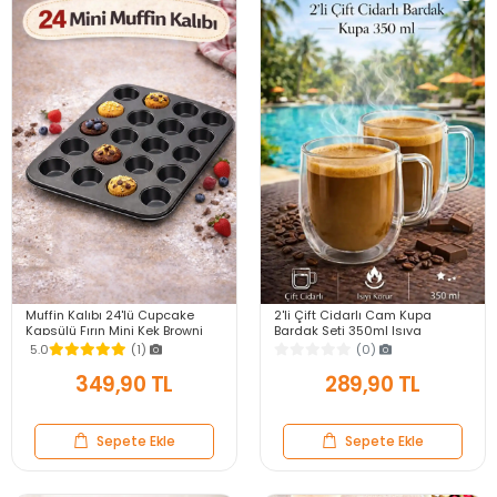
Muffin Kalıbı 24'lü Cupcake
2'li Çift Cidarlı Cam Kupa
Kapsülü Fırın Mini Kek Browni
Bardak Seti 350ml Isıya
Kekstra Kurabiye Kalıbı Muffin
Dayanıklı Espresso Sunum
5.0
(1)
(0)
Baking Pan
Kulplu Kahve Bardağı
349,90 TL
289,90 TL
Sepete Ekle
Sepete Ekle