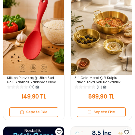
Silikon Pilav Kaşığı Ultra Sert
3lü Gold Metal Çift Kulplu
Uçlu Yanmaz Yapışmaz Isıya
Sahan Tava Seti Kahvaltılık
Dayanıklı Kırmızı Servis Yemek
Meze Menemen Mutfak Sofra
(0)
(0)
Kaşığı
Sunum Kabı Seti
149,90 TL
599,90 TL
Sepete Ekle
Sepete Ekle