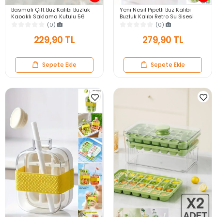
Basmalı Çift Buz Kalıbı Buzluk
Yeni Nesil Pipetli Buz Kalıbı
Kapaklı Saklama Kutulu 56
Buzluk Kalıbı Retro Su Şişesi
Bölmeli Hazneli Buz Küpü Buzluk
Kapaklı Taşınabilir Buz Küpü
(0)
(0)
500ml
229,90 TL
279,90 TL
Sepete Ekle
Sepete Ekle