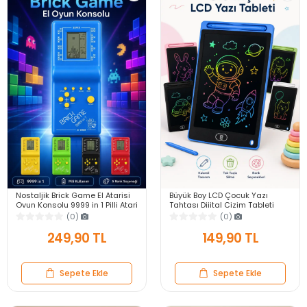
Nostaljik Brick Game El Atarisi
Büyük Boy LCD Çocuk Yazı
Oyun Konsolu 9999 in 1 Pilli Atari
Tahtası Dijital Çizim Tableti
Eğlenceli Çocuk Oyuncağı
Kalemli Silinebilir 8.5′ Oyuncak
(0)
(0)
Not Defteri
249,90 TL
149,90 TL
Sepete Ekle
Sepete Ekle