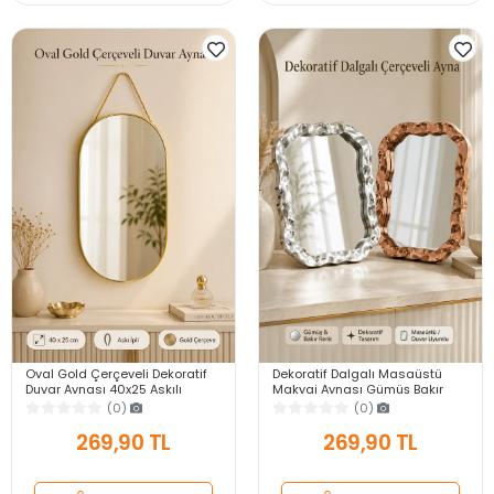
Oval Gold Çerçeveli Dekoratif
Dekoratif Dalgalı Masaüstü
Duvar Aynası 40x25 Askılı
Makyaj Aynası Gümüş Bakır
Modern Salon Antre Banyo
Çerçeveli Modern Yakın Duvar
(0)
(0)
Yatak Odası Aynası
Ayna
269,90 TL
269,90 TL