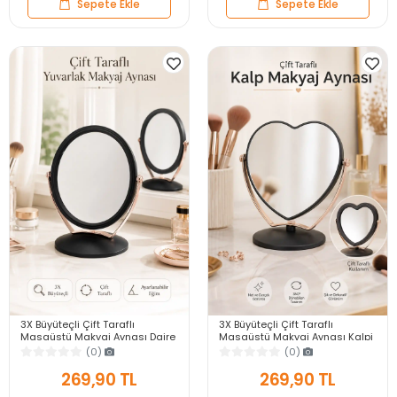
Sepete Ekle
Sepete Ekle
3X Büyüteçli Çift Taraflı
3X Büyüteçli Çift Taraflı
Masaüstü Makyaj Aynası Daire
Masaüstü Makyaj Aynası Kalpi
Siyah Rose Gold Standlı
Siyah Rose Gold Standlı
(0)
(0)
Dekoratif Yakın Ayna
Dekoratif Yakın Ayna
269,90 TL
269,90 TL