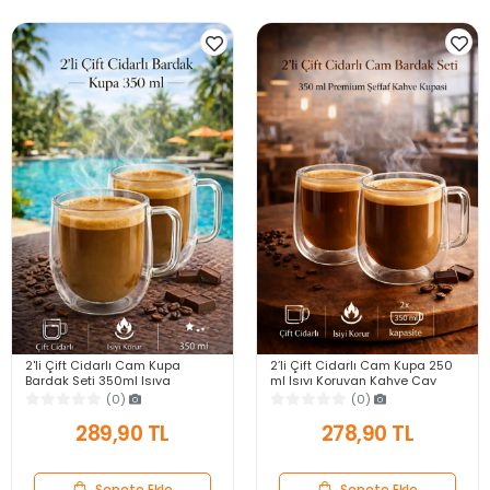
2'li Çift Cidarlı Cam Kupa
2’li Çift Cidarlı Cam Kupa 250
Bardak Seti 350ml Isıya
ml Isıyı Koruyan Kahve Çay
Dayanıklı Espresso Sunum
Fincanı Kulplu Espresso Cam
(0)
(0)
Kulplu Kahve Bardağı
Bardak
289,90 TL
278,90 TL
Sepete Ekle
Sepete Ekle