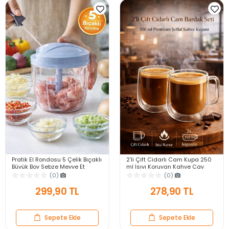
Pratik El Rondosu 5 Çelik Bıçaklı
2’li Çift Cidarlı Cam Kupa 250
Büyük Boy Sebze Meyve Et
ml Isıyı Koruyan Kahve Çay
Soğan Doğrayıcı Blender Rende
Fincanı Kulplu Espresso Cam
(0)
(0)
Mavi
Bardak
299,90 TL
278,90 TL
Sepete Ekle
Sepete Ekle