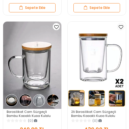
Sepete Ekle
Sepete Ekle
Borosilikat Cam Süzgeçli
2li Borosilikat Cam Süzgeçli
Bambu Kapaklı Kupa Kulplu
Bambu Kapaklı Kupa Kulplu
Demlik Modeli Çift Kat Bitki Çay
Demlik Tarz Çift Kat Bitki Çay
(0)
(0)
Bardağı 400 ml.
Bardağı 400ml