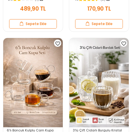
Bardağı 250ml
Bardaklar
489,90 TL
170,90 TL
Sepete Ekle
Sepete Ekle
6’lı Boncuk Kulplu Cam Kupa
3’lü Çift Cidarlı Burgulu Kristal