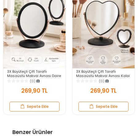
3X Büyüteçli Çift Taraflı
3X Büyüteçli Çift Taraflı
Masaüstü Makyaj Aynası Daire
Masaüstü Makyaj Aynası Kalpi
Siyah Rose Gold Standlı
Siyah Rose Gold Standlı
(0)
(0)
Dekoratif Yakın Ayna
Dekoratif Yakın Ayna
269,90 TL
269,90 TL
Sepete Ekle
Sepete Ekle
Benzer Ürünler