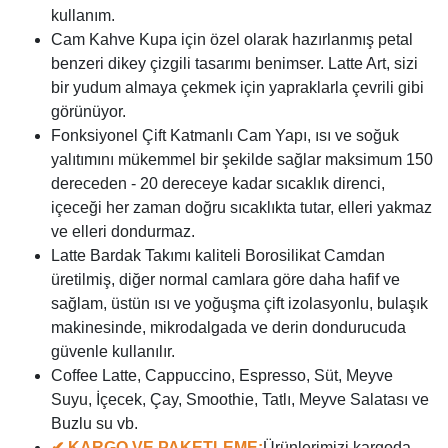
kullanım.
Cam Kahve Kupa için özel olarak hazırlanmış petal
benzeri dikey çizgili tasarımı benimser. Latte Art, sizi
bir yudum almaya çekmek için yapraklarla çevrili gibi
görünüyor.
Fonksiyonel Çift Katmanlı Cam Yapı, ısı ve soğuk
yalıtımını mükemmel bir şekilde sağlar maksimum 150
dereceden - 20 dereceye kadar sıcaklık direnci,
içeceği her zaman doğru sıcaklıkta tutar, elleri yakmaz
ve elleri dondurmaz.
Latte Bardak Takımı kaliteli Borosilikat Camdan
üretilmiş, diğer normal camlara göre daha hafif ve
sağlam, üstün ısı ve yoğuşma çift izolasyonlu, bulaşık
makinesinde, mikrodalgada ve derin dondurucuda
güvenle kullanılır.
Coffee Latte, Cappuccino, Espresso, Süt, Meyve
Suyu, İçecek, Çay, Smoothie, Tatlı, Meyve Salatası ve
Buzlu su vb.
✔ KARGO VE PAKETLEME:
Ürünlerimizi kargoda