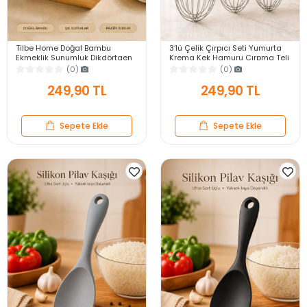
Tilbe Home Doğal Bambu
3’lü Çelik Çırpıcı Seti Yumurta
Ekmeklik Sunumluk Dikdörtgen
Krema Kek Hamuru Çırpma Teli
Kahvaltı ve Servis Sepeti
Pratik Sos Karıştırıcı Mutfak Teli
(0)
(0)
249,90 TL
249,90 TL
Sepete Ekle
Sepete Ekle