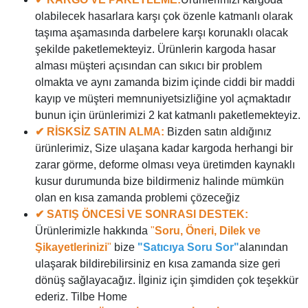
olabilecek hasarlara karşı çok özenle katmanlı olarak
taşıma aşamasında darbelere karşı korunaklı olacak
şekilde paketlemekteyiz. Ürünlerin kargoda hasar
alması müşteri açısından can sıkıcı bir problem
olmakta ve aynı zamanda bizim içinde ciddi bir maddi
kayıp ve müşteri memnuniyetsizliğine yol açmaktadır
bunun için ürünlerimizi 2 kat katmanlı paketlemekteyiz.
✔ RİSKSİZ SATIN ALMA:
Bizden satın aldığınız
ürünlerimiz, Size ulaşana kadar kargoda herhangi bir
zarar görme, deforme olması veya üretimden kaynaklı
kusur durumunda bize bildirmeniz halinde mümkün
olan en kısa zamanda problemi çözeceğiz
✔ SATIŞ ÖNCESİ VE SONRASI DESTEK:
Ürünlerimizle hakkında
"
Soru, Öneri, Dilek ve
Şikayetlerinizi
"
bize
"Satıcıya Soru Sor"
alanından
ulaşarak bildirebilirsiniz en kısa zamanda size geri
dönüş sağlayacağız. İlginiz için şimdiden çok teşekkür
ederiz. Tilbe Home