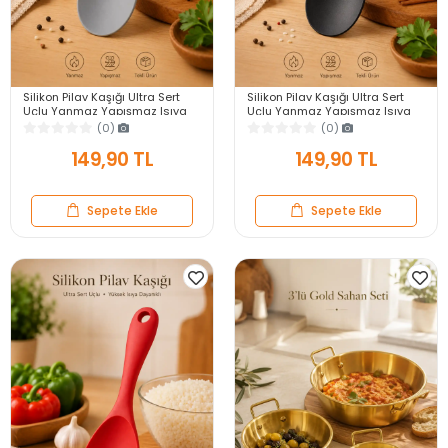
Silikon Pilav Kaşığı Ultra Sert
Silikon Pilav Kaşığı Ultra Sert
Uçlu Yanmaz Yapışmaz Isıya
Uçlu Yanmaz Yapışmaz Isıya
Dayanıklı Gri Servis Yemek
Dayanıklı Siyah Servis Yemek
(0)
(0)
Kaşığı
Kaşığı
149,90 TL
149,90 TL
Sepete Ekle
Sepete Ekle