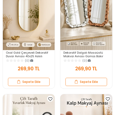
Oval Gold Çerçeveli Dekoratif
Dekoratif Dalgalı Masaüstü
Duvar Aynası 40x25 Askılı
Makyaj Aynası Gümüş Bakır
Modern Salon Antre Banyo
Çerçeveli Modern Yakın Duvar
(0)
(0)
Yatak Odası Aynası
Ayna
269,90 TL
269,90 TL
Sepete Ekle
Sepete Ekle