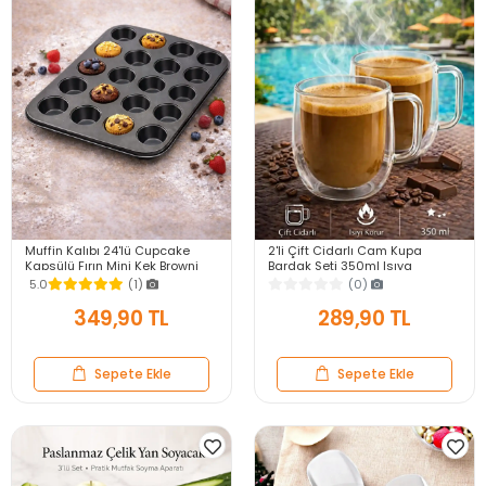
Muffin Kalıbı 24'lü Cupcake
2'li Çift Cidarlı Cam Kupa
Kapsülü Fırın Mini Kek Browni
Bardak Seti 350ml Isıya
Kekstra Kurabiye Kalıbı Muffin
Dayanıklı Espresso Sunum
5.0
(1)
(0)
Baking Pan
Kulplu Kahve Bardağı
349,90 TL
289,90 TL
Sepete Ekle
Sepete Ekle