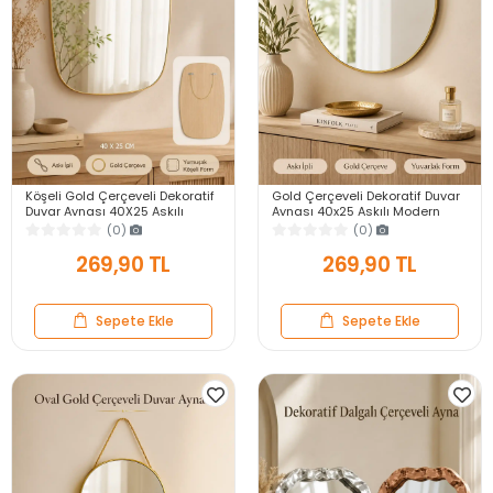
Köşeli Gold Çerçeveli Dekoratif
Gold Çerçeveli Dekoratif Duvar
Duvar Aynası 40X25 Askılı
Aynası 40x25 Askılı Modern
Modern Salon Antre Banyo
Salon Antre Banyo Yatak Odası
(0)
(0)
Yatak Odası Ayna
Aynası
269,90 TL
269,90 TL
Sepete Ekle
Sepete Ekle