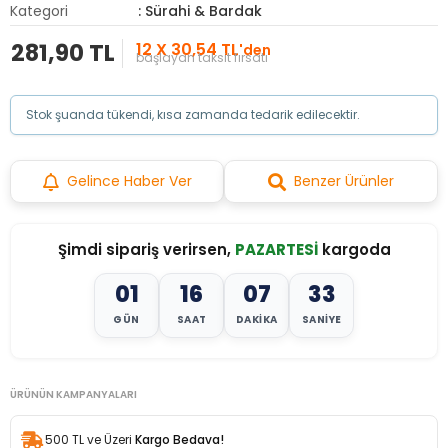
Kategori
: Sürahi & Bardak
281,90 TL
12 X 30,54 TL
'den
başlayan taksit fırsatı
Stok şuanda tükendi, kısa zamanda tedarik edilecektir.
Gelince Haber Ver
Benzer Ürünler
Şimdi sipariş verirsen,
PAZARTESİ
kargoda
01
16
07
31
GÜN
SAAT
DAKIKA
SANIYE
ÜRÜNÜN KAMPANYALARI
500 TL ve Üzeri
Kargo Bedava!