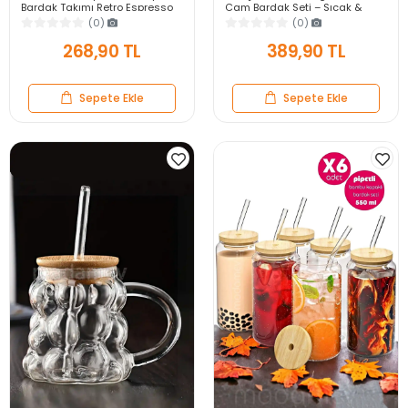
Bardak Takımı Retro Espresso
Cam Bardak Seti – Sıcak &
Çay Kahve Meşrubat Bardağı
Soğuk Çay Kahve Süt Kupası
(0)
(0)
Seti 100ml
Retro Seti
268,90 TL
389,90 TL
Sepete Ekle
Sepete Ekle