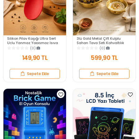
Silikon Pilav Kaşığı Ultra Sert
3lü Gold Metal Çift Kulplu
Uçlu Yanmaz Yapışmaz Isıya
Sahan Tava Seti Kahvaltılık
Dayanıklı Kırmızı Servis Yemek
Meze Menemen Mutfak Sofra
(0)
(0)
Kaşığı
Sunum Kabı Seti
149,90 TL
599,90 TL
Sepete Ekle
Sepete Ekle