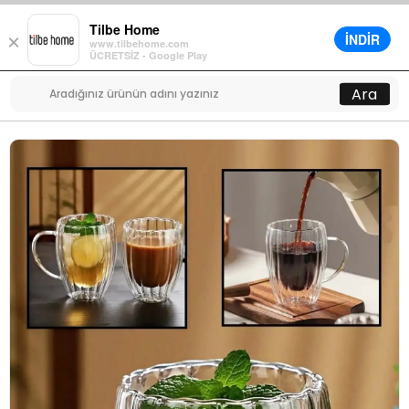
Tilbe Home
İNDİR
×
www.tilbehome.com
0
ÜCRETSİZ - Google Play
Menü
Ara