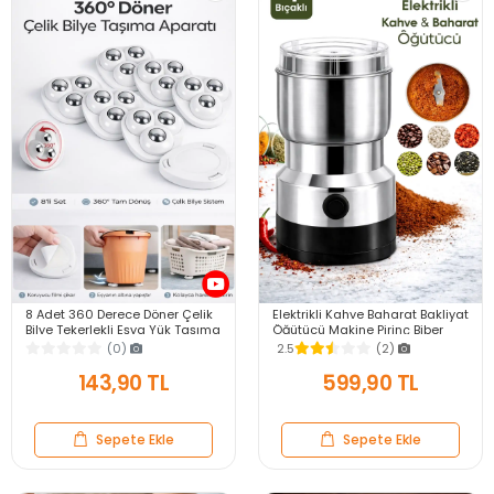
8 Adet 360 Derece Döner Çelik
Elektrikli Kahve Baharat Bakliyat
Bilye Tekerlekli Eşya Yük Taşıma
Öğütücü Makine Pirinç Biber
Yapışkanlı Eşya Kaydırma
Tahıl Öğütücü Değirmen Gıda
(0)
2.5
(2)
Aparatı Set
Öğütücü
143,90 TL
599,90 TL
Sepete Ekle
Sepete Ekle