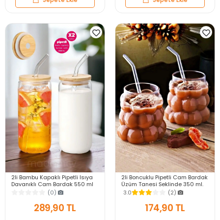
2li Bambu Kapaklı Pipetli Isıya
2li Boncuklu Pipetli Cam Bardak
Dayanıklı Cam Bardak 550 ml
Üzüm Tanesi Şeklinde 350 ml.
Kola Kutu Şekilli Kahve Sunum
Meşrubat Su Kahve Sunum
(0)
3.0
(2)
Bardağı
Bardağı Seti
289,90 TL
174,90 TL