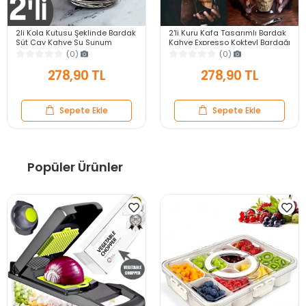
2li Kola Kutusu Şeklinde Bardak
2'li Kuru Kafa Tasarımlı Bardak
Süt Çay Kahve Su Sunum
Kahve Expresso Kokteyl Bardağı
Bardağı Isıya Dayanıklı
Kristal Skull Çift Cidarlı Cam
(0)
(0)
Borosilikat Bardak
Kupa
278,90 TL
278,90 TL
Sepete Ekle
Sepete Ekle
Popüler Ürünler