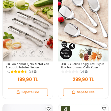
3lü Paslanmaz Çelik Metal Yan
4'lü Lüx Servis Kaşığı Seti Büyük
Soyacak Patates Sebze
Boy Paslanmaz Çelik Kaşık
Salatalık Havuç Soyacağı
Salata Yemek Mutfak Kaşığı
4.7
(3)
(0)
Mutfak Soyma Aparatı
199,90 TL
299,90 TL
Sepete Ekle
Sepete Ekle