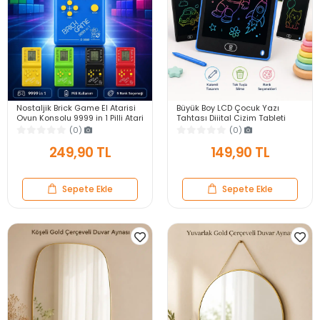
Nostaljik Brick Game El Atarisi
Büyük Boy LCD Çocuk Yazı
Oyun Konsolu 9999 in 1 Pilli Atari
Tahtası Dijital Çizim Tableti
Eğlenceli Çocuk Oyuncağı
Kalemli Silinebilir 8.5′ Oyuncak
(0)
(0)
Not Defteri
249,90 TL
149,90 TL
Sepete Ekle
Sepete Ekle