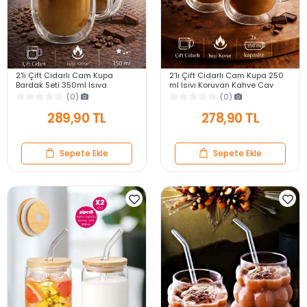
2'li Çift Cidarlı Cam Kupa
2’li Çift Cidarlı Cam Kupa 250
Bardak Seti 350ml Isıya
ml Isıyı Koruyan Kahve Çay
Dayanıklı Espresso Sunum
Fincanı Kulplu Espresso Cam
(0)
(0)
Kulplu Kahve Bardağı
Bardak
289,90 TL
278,90 TL
Sepete Ekle
Sepete Ekle