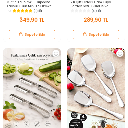
Muffin Kalıbı 24'lü Cupcake
2'li Çift Cidarlı Cam Kupa
Kapsülü Fırın Mini Kek Browni
Bardak Seti 350ml Isıya
Kekstra Kurabiye Kalıbı Muffin
Dayanıklı Espresso Sunum
5.0
(1)
(0)
Baking Pan
Kulplu Kahve Bardağı
349,90 TL
289,90 TL
Sepete Ekle
Sepete Ekle