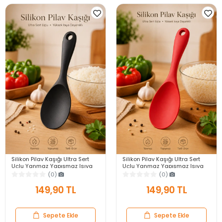
Silikon Pilav Kaşığı Ultra Sert
Silikon Pilav Kaşığı Ultra Sert
Uçlu Yanmaz Yapışmaz Isıya
Uçlu Yanmaz Yapışmaz Isıya
Dayanıklı Siyah Servis Yemek
Dayanıklı Kırmızı Servis Yemek
(0)
(0)
Kaşığı
Kaşığı
149,90 TL
149,90 TL
Sepete Ekle
Sepete Ekle