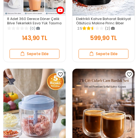
8 Adet 360 Derece Döner Çelik
Elektrikli Kahve Baharat Bakliyat
Bilye Tekerlekli Eşya Yük Taşıma
Öğütücü Makine Pirinç Biber
Yapışkanlı Eşya Kaydırma
Tahıl Öğütücü Değirmen Gıda
(0)
2.5
(2)
Aparatı Set
Öğütücü
143,90 TL
599,90 TL
Sepete Ekle
Sepete Ekle