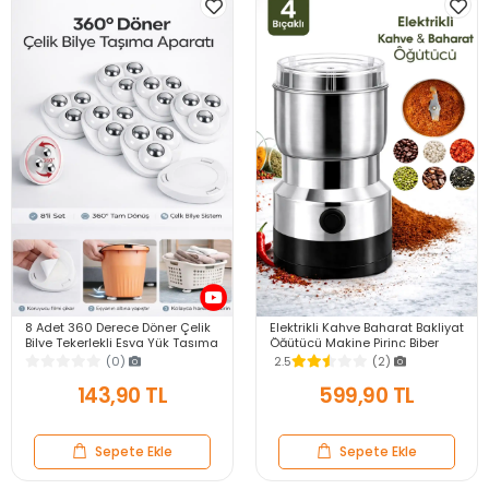
8 Adet 360 Derece Döner Çelik
Elektrikli Kahve Baharat Bakliyat
Bilye Tekerlekli Eşya Yük Taşıma
Öğütücü Makine Pirinç Biber
Yapışkanlı Eşya Kaydırma
Tahıl Öğütücü Değirmen Gıda
(0)
2.5
(2)
Aparatı Set
Öğütücü
143,90 TL
599,90 TL
Sepete Ekle
Sepete Ekle