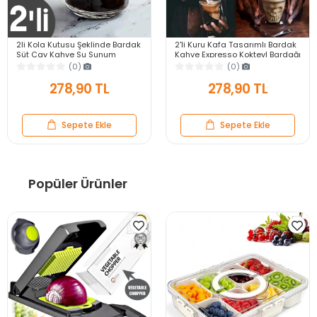
2li Kola Kutusu Şeklinde Bardak
2'li Kuru Kafa Tasarımlı Bardak
Süt Çay Kahve Su Sunum
Kahve Expresso Kokteyl Bardağı
Bardağı Isıya Dayanıklı
Kristal Skull Çift Cidarlı Cam
(0)
(0)
Borosilikat Bardak
Kupa
278,90 TL
278,90 TL
Sepete Ekle
Sepete Ekle
Popüler Ürünler