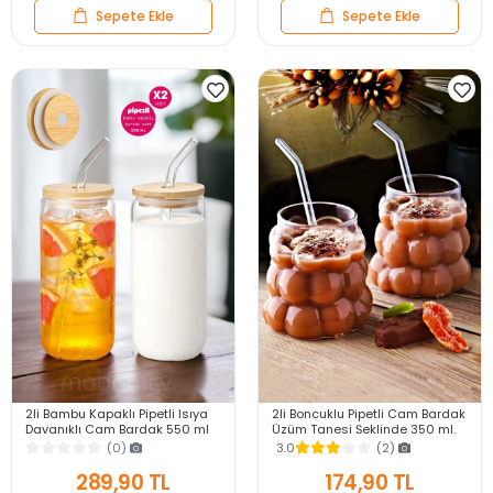
Sepete Ekle
Sepete Ekle
2li Bambu Kapaklı Pipetli Isıya
2li Boncuklu Pipetli Cam Bardak
Dayanıklı Cam Bardak 550 ml
Üzüm Tanesi Şeklinde 350 ml.
Kola Kutu Şekilli Kahve Sunum
Meşrubat Su Kahve Sunum
(0)
3.0
(2)
Bardağı
Bardağı Seti
289,90 TL
174,90 TL