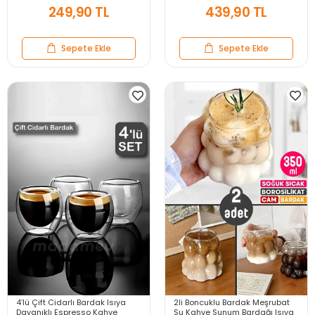
249,90 TL
439,90 TL
Sepete Ekle
Sepete Ekle
4’lü Çift Cidarlı Bardak Isıya
2li Boncuklu Bardak Meşrubat
Dayanıklı Espresso Kahve
Su Kahve Sunum Bardağı Isıya