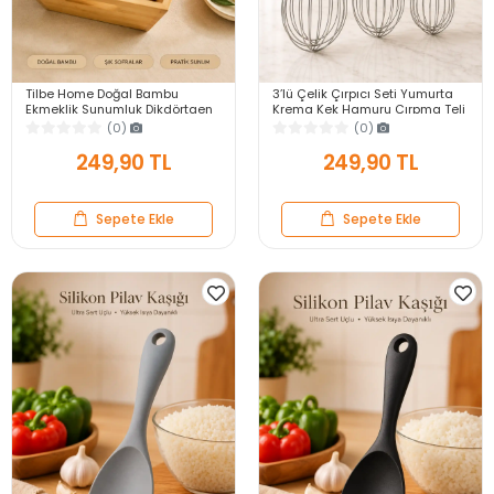
Tilbe Home Doğal Bambu
3’lü Çelik Çırpıcı Seti Yumurta
Ekmeklik Sunumluk Dikdörtgen
Krema Kek Hamuru Çırpma Teli
Kahvaltı ve Servis Sepeti
Pratik Sos Karıştırıcı Mutfak Teli
(0)
(0)
249,90 TL
249,90 TL
Sepete Ekle
Sepete Ekle