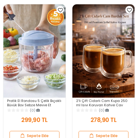
Pratik El Rondosu 5 Çelik Bıçaklı
2’li Çift Cidarlı Cam Kupa 250
Büyük Boy Sebze Meyve Et
ml Isıyı Koruyan Kahve Çay
Soğan Doğrayıcı Blender Rende
Fincanı Kulplu Espresso Cam
(0)
(0)
Mavi
Bardak
299,90 TL
278,90 TL
Sepete Ekle
Sepete Ekle