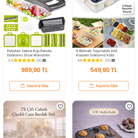
Patates Sebze Küp Rende
8 Bölmeli Taşınabilir Kilit
Doğrayıcı Dicer Mandolin
Kapaklı Saklama Kabı
Dilimleyici Jülyen Kesici
Kahvaltılık Organizer Piknik Seti
5.0
(9)
4.6
(9)
Vegetable Chopper Seti
Gıda Kutusu
989,90 TL
549,90 TL
Sepete Ekle
Sepete Ekle