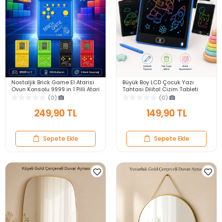
Nostaljik Brick Game El Atarisi
Büyük Boy LCD Çocuk Yazı
Oyun Konsolu 9999 in 1 Pilli Atari
Tahtası Dijital Çizim Tableti
Eğlenceli Çocuk Oyuncağı
Kalemli Silinebilir 8.5′ Oyuncak
(0)
(0)
Not Defteri
249,90 TL
149,90 TL
Sepete Ekle
Sepete Ekle