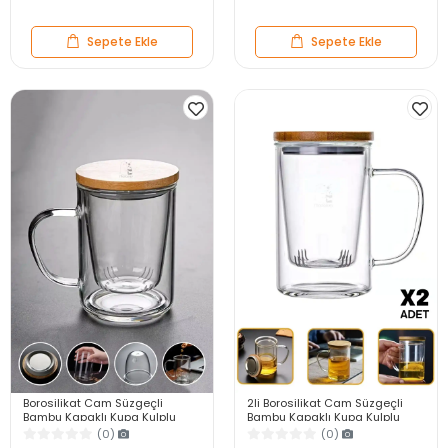
Sepete Ekle
Sepete Ekle
Borosilikat Cam Süzgeçli
2li Borosilikat Cam Süzgeçli
Bambu Kapaklı Kupa Kulplu
Bambu Kapaklı Kupa Kulplu
Demlik Modeli Çift Kat Bitki Çay
Demlik Tarz Çift Kat Bitki Çay
(0)
(0)
Bardağı 400 ml.
Bardağı 400ml