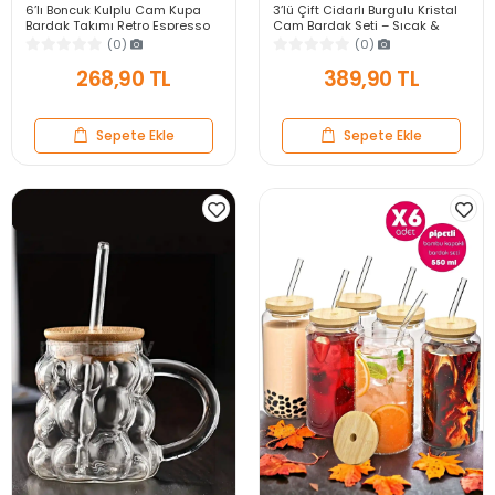
6’lı Boncuk Kulplu Cam Kupa
3’lü Çift Cidarlı Burgulu Kristal
Bardak Takımı Retro Espresso
Cam Bardak Seti – Sıcak &
Çay Kahve Meşrubat Bardağı
Soğuk Çay Kahve Süt Kupası
(0)
(0)
Seti 100ml
Retro Seti
268,90 TL
389,90 TL
Sepete Ekle
Sepete Ekle