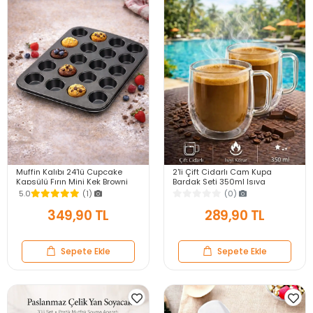
Muffin Kalıbı 24'lü Cupcake
2'li Çift Cidarlı Cam Kupa
Kapsülü Fırın Mini Kek Browni
Bardak Seti 350ml Isıya
Kekstra Kurabiye Kalıbı Muffin
Dayanıklı Espresso Sunum
5.0
(1)
(0)
Baking Pan
Kulplu Kahve Bardağı
349,90 TL
289,90 TL
Sepete Ekle
Sepete Ekle