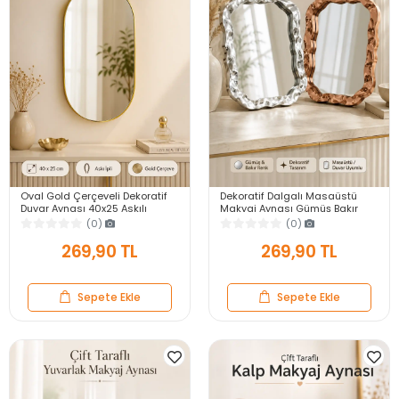
Oval Gold Çerçeveli Dekoratif
Dekoratif Dalgalı Masaüstü
Duvar Aynası 40x25 Askılı
Makyaj Aynası Gümüş Bakır
Modern Salon Antre Banyo
Çerçeveli Modern Yakın Duvar
(0)
(0)
Yatak Odası Aynası
Ayna
269,90 TL
269,90 TL
Sepete Ekle
Sepete Ekle