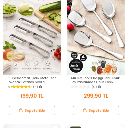
3lü Paslanmaz Çelik Metal Yan
4'lü Lüx Servis Kaşığı Seti Büyük
Soyacak Patates Sebze
Boy Paslanmaz Çelik Kaşık
Salatalık Havuç Soyacağı
Salata Yemek Mutfak Kaşığı
4.7
(3)
(0)
Mutfak Soyma Aparatı
199,90 TL
299,90 TL
Sepete Ekle
Sepete Ekle