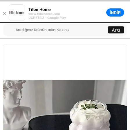
Tilbe Home
İNDİR
×
www.tilbehome.com
0
ÜCRETSİZ - Google Play
Menü
Ara