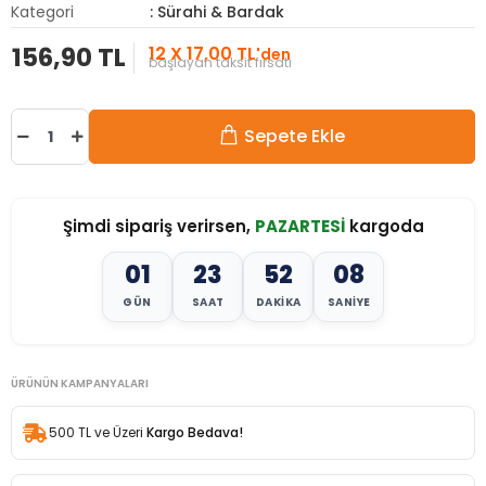
Kategori
: Sürahi & Bardak
156,90 TL
12 X 17,00 TL
'den
başlayan taksit fırsatı
Sepete Ekle
Şimdi sipariş verirsen,
PAZARTESİ
kargoda
01
23
52
06
GÜN
SAAT
DAKIKA
SANIYE
ÜRÜNÜN KAMPANYALARI
500 TL ve Üzeri
Kargo Bedava!