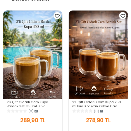
2'li Çift Cidarlı Cam Kupa
2’li Çift Cidarlı Cam Kupa 250
Bardak Seti 350ml Isıya
ml Isıyı Koruyan Kahve Çay
Dayanıklı Espresso Sunum
Fincanı Kulplu Espresso Cam
(0)
(0)
Kulplu Kahve Bardağı
Bardak
289,90 TL
278,90 TL