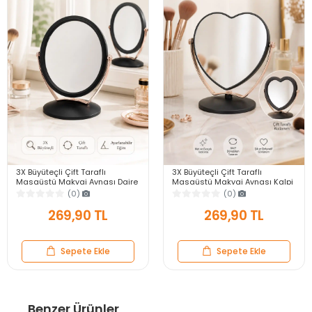
3X Büyüteçli Çift Taraflı
3X Büyüteçli Çift Taraflı
Masaüstü Makyaj Aynası Daire
Masaüstü Makyaj Aynası Kalpi
Siyah Rose Gold Standlı
Siyah Rose Gold Standlı
(0)
(0)
Dekoratif Yakın Ayna
Dekoratif Yakın Ayna
269,90 TL
269,90 TL
Sepete Ekle
Sepete Ekle
Benzer Ürünler