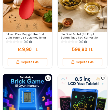
Silikon Pilav Kaşığı Ultra Sert
3lü Gold Metal Çift Kulplu
Uçlu Yanmaz Yapışmaz Isıya
Sahan Tava Seti Kahvaltılık
Dayanıklı Kırmızı Servis Yemek
Meze Menemen Mutfak Sofra
(0)
(0)
Kaşığı
Sunum Kabı Seti
149,90 TL
599,90 TL
Sepete Ekle
Sepete Ekle