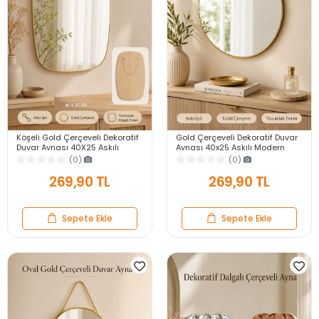
Köşeli Gold Çerçeveli Dekoratif
Gold Çerçeveli Dekoratif Duvar
Duvar Aynası 40X25 Askılı
Aynası 40x25 Askılı Modern
Modern Salon Antre Banyo
Salon Antre Banyo Yatak Odası
(0)
(0)
Yatak Odası Ayna
Aynası
269,90 TL
269,90 TL
Sepete Ekle
Sepete Ekle