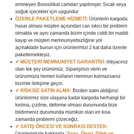
emmeyen Borosilikat camdan yapılmıştır. Sıcak veya
soğuk içecekler için uygundur
ÖZENLE PAKETLEME HİZMETİ:
Ürünlerin kargoda
hasar alması müşteri açısından can sıkıcı bir problem
olmakta ve aynı zamanda bizim içinde ciddi bir maddi
kayıp ve müşteri memnuniyetsizliğine yol
açmaktadır bunun için ürünlerimizi 2 kat daha özenle
paketlemekteyiz.
✔ MÜŞTERİ MEMNUNİYET GARANTİSİ:
ihtiyacınız
olan tek şey ürünümüz. Siparişinizi verin ve
ürünümüzü hemen kullanın memnun kalmazsanız
bizimle iletişime geçin.
✔ RİSKSİZ SATIN ALMA:
Bizden satın aldığınız
ürünlerimiz size ulaşana kadar kargoda herhangi bir
kırılma, çizilme, deforme olması durumunda bize
bildirmeniz durumunda mümkün olan en kısa
zamanda problemi çözeceğiz.
✔ SATIŞ ÖNCESİ VE SONRASI DESTEK:
Ürünlerimizle hakkında
"
Soru, Öneri, Dilek ve